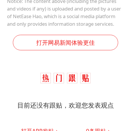
Notice: The content above (including the pictures
and videos if any) is uploaded and posted by a user
of NetEase Hao, which is a social media platform
and only provides information storage services.
打开网易新闻体验更佳
目前还没有跟贴，欢迎您发表观点
打开APP发贴
0
条跟贴