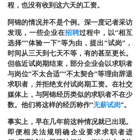
程，也没有
收到这六天的
工资。
阿锦
的情况并不是个例
。
深一度记者采访
发现
，
一些企业在
招聘
过程中，以
“相互
选择”“体验一下”等为由，提出“试岗”，
时间从三
天
到七天不等，
有的
甚至更长。
但
临近试岗期
结束，
部分
企业会以求职者
与岗位
“不太合适”
“不太契合”等理由辞退
求职者
，
并拒绝支付试岗期工资
。
在社交
媒体上
，
与阿锦经历类似的求职者不在少
数
。
他们将这样的经历称作
“
无薪试岗
”
。
事实上
，
早在几年前这种情况就
已
出现
。
即便相关法
规
明确企业要求求职者进