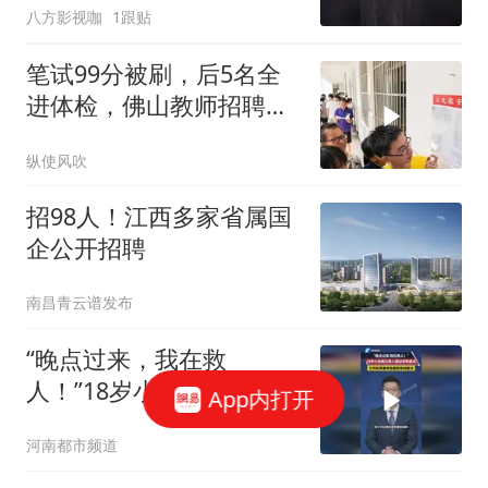
八方影视咖
1跟贴
笔试99分被刷，后5名全
进体检，佛山教师招聘结
果引争议
纵使风吹
招98人！江西多家省属国
企公开招聘
南昌青云谱发布
“晚点过来，我在救
人！”18岁小伙跳江救人错
App内打开
过求职面试，公司知其善
河南都市频道
举后重新安排面试并录用