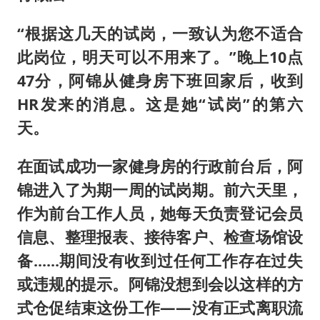
微信新功能：你可以“撤回”你的撤回
上半年国内居民出游人次34.63亿
“根据这几天的试岗，一致认为您不适合
此岗位，明天可以不用来了。”晚上
10
点
浙江最强风雨时段已锁定
47
分，阿锦从健身房下班回家后，收到
万岁山接盘烂尾恒大文旅城
HR
发来的消息。这是她“试岗”的第六
老人被城管撞倒后离世亲属质疑记录仪
天。
习近平心系体育强国建设
在面试成功一家健身房的行政前台后
，
阿
锦进入了为期一周的试岗期
。
前六天
里
，
作为前台工作人员
，
她
每天负责登记会员
信息、整理报表、接待客户、检查场馆设
备
......
期间没有收到
过
任何
工作存在过失
或违规的提示
。
阿锦
没想到
会
以这样的方
式
仓促结束这份工作
——
没有
正式离职
流