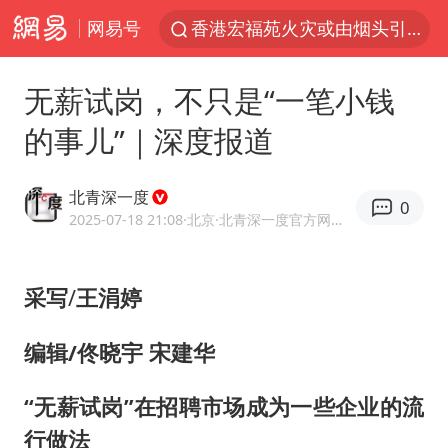
网易号
香港宏福苑火灾或由烟头引起
浙江台州《告全体市民书》
无薪试岗，不只是“一笔小钱
以媒：穆杰塔巴被紧急送医情况危急
的事儿”｜深度报道
多所高校取消艺考
泰国初中生饮弹自尽前开了26枪
北青深一度
0
网约车司机充电时猝死保险拒赔
2025-07-18 21:08
·北京
·北青深一度官方网易号
陕西柞水泥石流已致2死 仍有1人失联
采写
/
王涓婷
店主称换“青海拉面”招牌后生意更好
22岁女生独闯南太行失联12天
编辑/佟晓宇 宋建华
今年第二强台风将带来多大影响
“无薪试岗”在招聘市场成为一些企业的流
张本智和：零封向鹏不意外
行做法