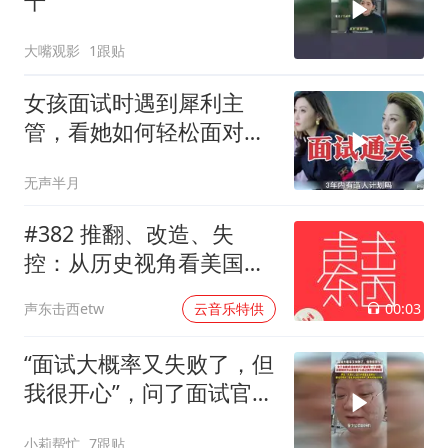
干
大嘴观影
1跟贴
女孩面试时遇到犀利主
管，看她如何轻松面对通
关？
无声半月
#382 推翻、改造、失
控：从历史视角看美国的
中东介入和事与愿违
00:03
声东击西etw
云音乐特供
“面试大概率又失败了，但
我很开心”，问了面试官一
个问题，网友：学到了
小莉帮忙
7跟贴