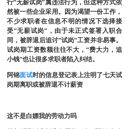
行
“无薪试岗”属违法行为
，
但
这种方式依
然被一些企业采
用
。
因为
渴望一份工作
，
不少求职者在信息不明的情况下选择接
受
“无薪试岗”
，
由于
未正式签署入职合
同
，
被辞退后追讨
“试岗”
工资并非易事
。
试岗期工资数额往往不大
，
“
费大力
，
追
小钱
”
也让很多求职者陷入纠结
。
阿锦
面试
时的信息登记表上注明了七天试
岗期离职或被辞退不计薪资
这不是
白嫖我的劳动力吗