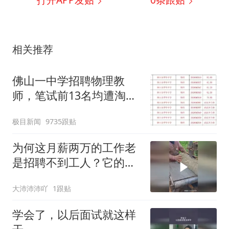
相关推荐
佛山一中学招聘物理教
师，笔试前13名均遭淘
汰？教育局：已叫停招
极目新闻
9735跟贴
聘，成立调查组全面核查
为何这月薪两万的工作老
是招聘不到工人？它的危
险性可想而知！
大沛沛沛吖
1跟贴
学会了，以后面试就这样