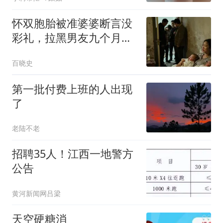
怀双胞胎被准婆婆断言没
彩礼，拉黑男友九个月
后，他竟带着全家跪在我
百晓史
家门口
第一批付费上班的人出现
了
老陆不老
招聘35人！江西一地警方
公告
黄河新闻网吕梁
天空硬糖消