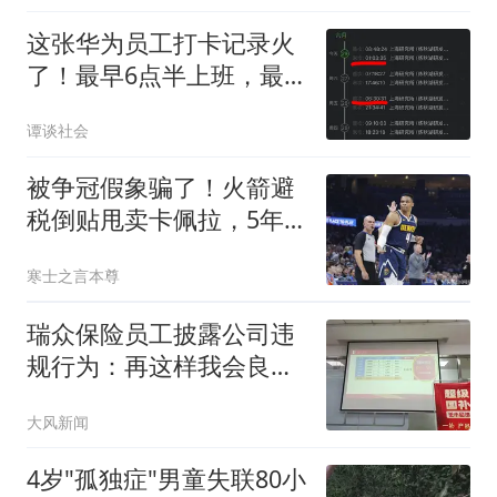
这张华为员工打卡记录火
了！最早6点半上班，最
晚凌晨1点才下班，一周
谭谈社会
无休，工资成为关注焦点
被争冠假象骗了！火箭避
税倒贴甩卖卡佩拉，5年2
亿砸阿门纯属做梦
寒士之言本尊
瑞众保险员工披露公司违
规行为：再这样我会良心
不安
大风新闻
4岁"孤独症"男童失联80小