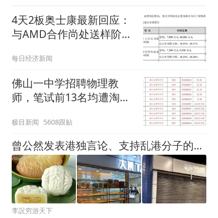
4天2板奥士康最新回应：
与AMD合作尚处送样阶
段，未与英伟达、谷歌开
每日经济新闻
展订单合作
佛山一中学招聘物理教
师，笔试前13名均遭淘
汰？教育局：已叫停招
极目新闻
5608跟贴
聘，成立调查组全面核查
曾公然发表港独言论、支持乱港分子的这家知名企业，后来怎么样？
李詋穷游天下