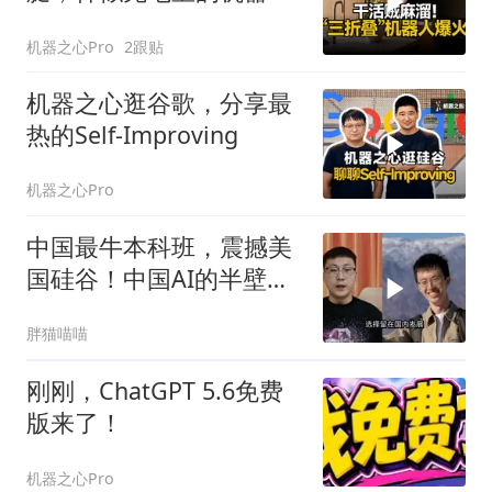
全网走红？
机器之心Pro
2跟贴
机器之心逛谷歌，分享最
热的Self-Improving
机器之心Pro
中国最牛本科班，震撼美
国硅谷！中国AI的半壁江
山全靠他们？
胖猫喵喵
刚刚，ChatGPT 5.6免费
版来了！
机器之心Pro