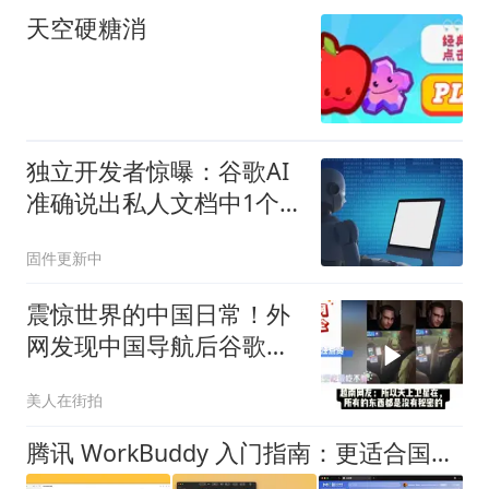
天空硬糖消
独立开发者惊曝：谷歌AI
准确说出私人文档中1个
未公开角色名，仅在
固件更新中
Google Docs存在
震惊世界的中国日常！外
网发现中国导航后谷歌瞬
间不香了！
美人在街拍
腾讯 WorkBuddy 入门指南：更适合国人体质的 Codex，真的能替我干活