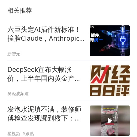
相关推荐
六巨头定AI插件新标准！
撞脸Claude，Anthropic
没上桌
新智元
DeepSeek宣布大幅涨
价，上半年国内黄金产量
骤降 | 财经日日评
吴晓波频道
发泡水泥填不满，装修师
傅检查发现漏到楼下：出
风口未延伸到外墙
星视频
5跟贴