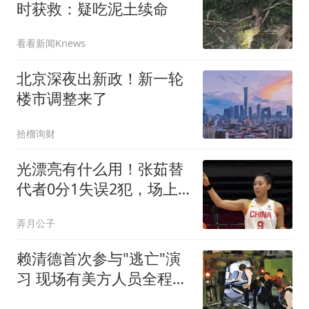
时获救：疑吃泥土续命
看看新闻Knews
北京深夜出新政！新一轮
楼市调整来了
拾榴询财
光漂亮有什么用！张茹替
代者0分1失误2犯，场上
存在感只剩秀颜值？
弄月公子
赖清德首次参与"逃亡"演
习 现场有美方人员全程观
察