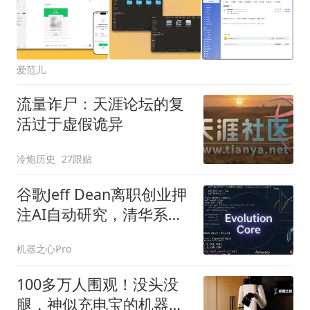
爱范儿
流量诈尸：天涯论坛的复
活过于虚假诡异
冷炮历史
27跟贴
谷歌Jeff Dean离职创业押
注AI自动研究，清华系团
队开源35B AI4AI模型
机器之心Pro
100多万人围观！没头没
腿，神似充电宝的机器人