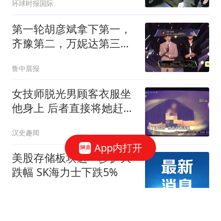
环球时报国际
第一轮胡彦斌拿下第一，
齐豫第二，万妮达第三，
《歌手2026》歌王之战帮
鲁中晨报
唱环节结束，“齐豫毛阿敏
秒了”冲上热搜
女技师脱光男顾客衣服坐
他身上 后者直接将她赶了
下去
汉史趣闻
App内打开
美股存储板块进一步扩大
跌幅 SK海力士下跌5%
财联社