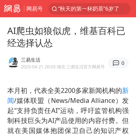
网易号
“秋天的第一杯奶茶”6岁了
上海：台风白海豚或将带来龙卷风
AI爬虫如狼似虎，维基百科已
四川宜宾市高县4.9级地震致1人死亡
经选择认怂
中巨芯：上半年归母净利润1405.77万元
38岁演员求职万岁山NPC成功
三易生活
0
胜宏科技：股票交易异常波动
2025-04-21 20:05
·湖北
·三易生活官方网易号
国乒男单横滨冠军赛全军覆没
本月初，代表全美2200多家新闻机构的
新
胡彦斌获《歌手2026》歌王
闻
/媒体联盟（News/Media Alliance）发
U17国足三连胜晋级明日之星半决赛
起“支持负责任AI”运动，呼吁监管机构强
美股存储板块集体大跌
制科技巨头为AI产品使用的内容付费。但
名创优品回应女子吐槽内裤质量差
就在美国媒体抱团保卫自己的知识产权