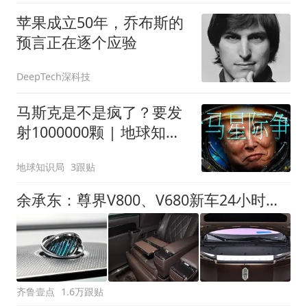
苹果成立50年，乔布斯的
预言正在逐个应验
DeepTech深科技
马斯克是不是疯了？要发
射1000000颗 | 地球知识
局
地球知识局
3跟贴
余承东：尊界V800、V680新车24小时大定突破3500台
齐鲁壹点
1.6万跟贴