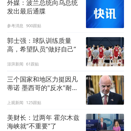
外媒：波兰总统向乌总统
发出最后通牒
参考消息
900跟贴
郭士强：球队训练质量
高，希望队员“做好自己”
澎湃新闻
61跟贴
三个国家和地区力挺因凡
蒂诺 墨西哥的"反水"耐人
寻味
上观新闻
125跟贴
美财长：过两年 霍尔木兹
海峡就“不重要”了