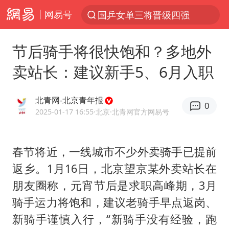
网易号
国乒女单三将晋级四强
光影经济撬动暑期消费新蓝海
节后骑手将很快饱和？多地外
陈思诚零点晒照为佟丽娅庆生
卖站长：建议新手5、6月入职
马克·艾伦退出斯诺克中国公开赛
郑丽文：台湾从来没有“独立”过
北青网-北京青年报
0
新疆优化调整景区内自驾服务费
2025-01-17 16:55
·北京
·北青网官方网易号
情侣平潭拍日出坠崖1死1伤
春节将近，一线城市不少外卖骑手已提前
梁家辉：到内地拍戏不是北上是回归
返乡。1月16日，北京望京某外卖站长在
全民健身事业高质量发展
朋友圈称，元宵节后是求职高峰期，3月
台当局重金为“台独”织“皇帝新衣”
骑手运力将饱和，建议老骑手早点返岗、
几元成本的AI广告导致千万市值蒸发
新骑手谨慎入行，“新骑手没有经验，跑