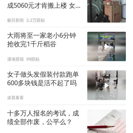
成5060元才肯搬上楼 女子
傻眼
极目新闻
2.2万跟贴
大雨将至一家老小6分钟
抢收完1千斤稻谷
潇湘晨报
69跟贴
女子做头发假装付款跑单
600多块钱是活不起了吗
凌晨看看
十多万人报名的考试，成
绩全部作废，公平么？