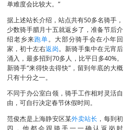
老挝国会主席赛宋蓬逝世
单难度会比较大。”
茅台部分直营店飞天茅台提价
据上述站长介绍，站点共有50多名骑手，
夏日经济乘“热”而上 消费市场向“新”而行
少数骑手腊月十五就返乡了，准备节后介
白海豚将正面袭击贯穿浙江
绍老乡来
跑单
。大部分骑手会在小年回
酒店回应车内过夜被收150元
家，初十左右
返岗
。新骑手集中在元宵后
黄金牛市回来了吗
涌入，最多招到70多人，比平日多40%。
酒店花洒现排泄物住客索赔遭拒
新骑手“来得快去得快”，留到年底的大概
只有十分之一。
乐享全民健身 共筑健康中国
不同于办公室白领，骑手工作相对灵活自
由，可自行决定春节休假时间。
范俊杰是上海静安区某
外卖站长
，每到初
四，他都会跟骑手一一确认返岗时