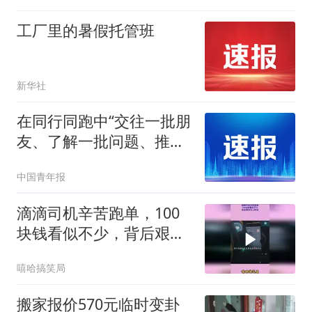
工厂里的暑假托管班
新华社
在同行同跑中“交往一批朋
友、了解一批问题、推出
一批举措” 湖北宜昌团干
中国青年报
部夏日跑单记
滴滴司机辛苦跑单，100
块钱看似不少，背后艰辛
令人咋舌
嘻哈搞笑局
搬家报价570元临时变卦