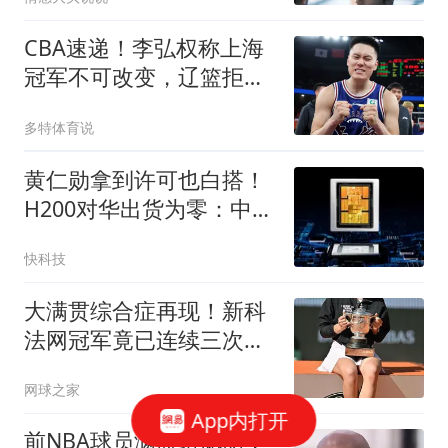
CBA速递！李弘权称上海
冠军不可改变，辽篮拒绝
交易王岚嵚，赵睿将回归
多特体育说
男篮
黄仁勋拿到许可也白搭！
H200对华出货为零：中企
46%算力预算涌向国产芯
快科技
片
大满贯综合症再现！新科
法网冠军竟已连续三次早
早出局
网球之家
App内打开
前NBA球员满脸络腮胡，