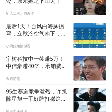
迹，原来她是下山去了
坠入二次元的海洋
最后1天！台风白海豚拐
弯，立秋冷空气南下，东
北山东将退出高温
小鹿姐姐情感说
宇树科技中一签赚5万！
中信豪赚40亿，承销费拿
到手软，文锋又赢了
金石随笔
95生赛道竞争激烈，许凯
陈星旭一手好牌打稀烂，
谁在躺平谁在逆袭
情感大头说说