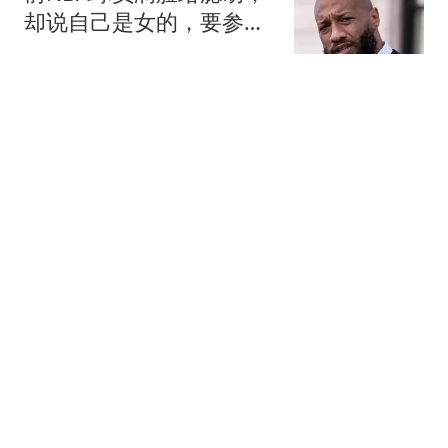
却说自己是女的，要参加
美国女篮选秀！啊？
英国那些事儿
早田希娜：蒯曼全方位压
制我！赢过中国选手一次
后很难再赢第二次
排球黄金眼
广东潮州一桥梁桥墩塌陷
镇政府：未造成人员伤
亡，现已禁止通行
大众网
CCTV5直播！9日赛程调
整：张本智和vs松岛，国
乒女单欲包揽冠亚军