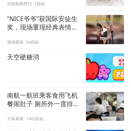
中国新闻周刊
1跟贴
“NICE爷爷”获国际安徒生
奖，现场重现经典表情
包，向中国粉丝问好
潇湘晨报
54跟贴
天空硬糖消
南航一航班乘客食用飞机
餐闹肚子 厕所外一度排长
队
大风新闻
1402跟贴