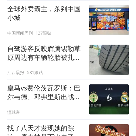
全球外卖霸主，杀到中国
小城
中国新闻周刊
137跟贴
自驾游客反映辉腾锡勒草
原周边有车辆轮胎被扎，
修理店铺换胎价格高达千
江西晨报
581跟贴
元，官方发布情况通报
皇马vs费伦茨瓦罗斯：巴
尔韦德、邓弗里斯出战，
居莱尔首发
懂球帝
找了八天才发现她的踪