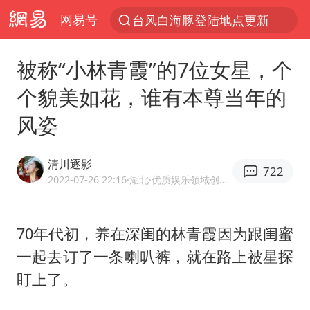
网易号
台风白海豚登陆地点更新
以“新”破局 首发经济点亮城市消费活力
被称“小林青霞”的7位女星，个
台风白海豚进入48小时警戒线
个貌美如花，谁有本尊当年的
佛得角门将亮相智利俱乐部主场
风姿
宇树科技发行价格150.80元/股
看守所辅警收受10万获刑1年
清川逐影
722
宇树科技王兴兴身家有望超200亿元
2022-07-26 22:16
·湖北
·优质娱乐领域创作者
五粮液渠道价一箱上涨近百元
CIA被曝已秘密设立古巴工作组
70年代初，养在深闺的林青霞因为跟闺蜜
一起去订了一条喇叭裤，就在路上被星探
U17国足1分钟轰2球
盯上了。
泰国一女公务员妆容引争议 本人回应