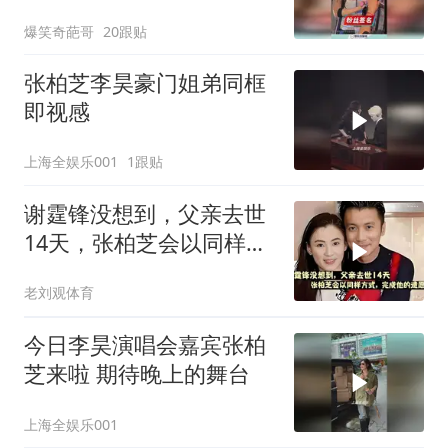
点也不差！
爆笑奇葩哥
20跟贴
张柏芝李昊豪门姐弟同框
即视感
上海全娱乐001
1跟贴
谢霆锋没想到，父亲去世
14天，张柏芝会以同样方
式，完成他的遗
老刘观体育
今日李昊演唱会嘉宾张柏
芝来啦 期待晚上的舞台
上海全娱乐001