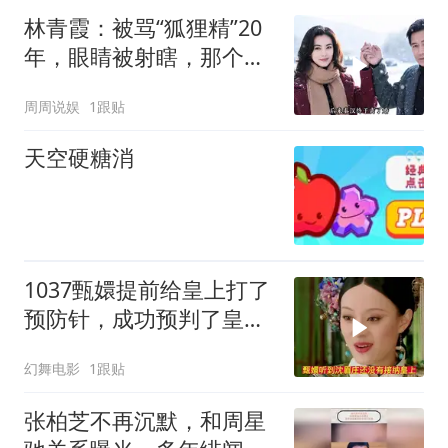
林青霞：被骂“狐狸精”20
年，眼睛被射瞎，那个男
人只问了一句“谁来出机票
周周说娱
1跟贴
钱？”
天空硬糖消
1037甄嬛提前给皇上打了
预防针，成功预判了皇后
的预判
幻舞电影
1跟贴
张柏芝不再沉默，和周星