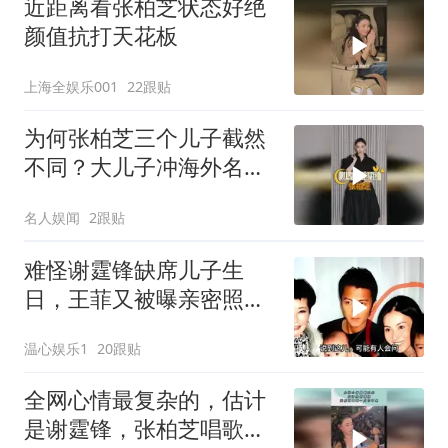
近距离看张柏芝状态好绝
颜值抗打天花板
上海全娱乐001
22跟贴
为何张柏芝三个儿子截然
不同？大儿子冲海外名
校，二儿子全能少年
名人娱闻
2跟贴
难怪谢霆锋缺席儿子生
日，王菲又被曝亲密照，
原来张柏芝没说谎
温心娱乐1
20跟贴
全网心情最复杂的，估计
是谢霆锋，张柏芝唱歌一