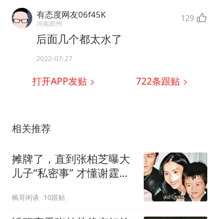
有态度网友06f45K
129
河南郑州
后面几个都太水了
2022-07-27
打开APP发贴
722
条跟贴
相关推荐
摊牌了，直到张柏芝曝大
儿子“私密事” 才懂谢霆锋
的缺席影响多大
枫哥闲谈
10跟贴