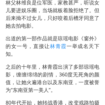
村民谈“梅姨”：叫的其实是“媒姨”
林父林维良是位军医，家教甚严，听说女
24小时不关空调 电费会更低吗
儿要进娱乐圈，当场就板着脸拒绝了。但
后来拗不过女儿，只好咬着后槽牙同意了
中国养老床位“三连降”
她去拍电影。
哪吒汽车南宁工厂设备降价20%拍卖
郑国霖回应去景区上班被保安拦下
出道的第一部作品就是琼瑶电影《窗外》
我国编制完成新版全月地质图
的女一号，直接让
林青霞
一举成名天下
知。
“深圳地面沉降致车辆损坏”不实
奋进开新局 实干挑大梁
之后的十年里，林青霞出演了多部琼瑶电
影，缠缠绵绵的剧情，360度无死角的颜
值，让她火遍港台以及东南亚，一度被誉
为“东南亚第一美人”。
80年代开始，她转战香港，改变戏路拍摄