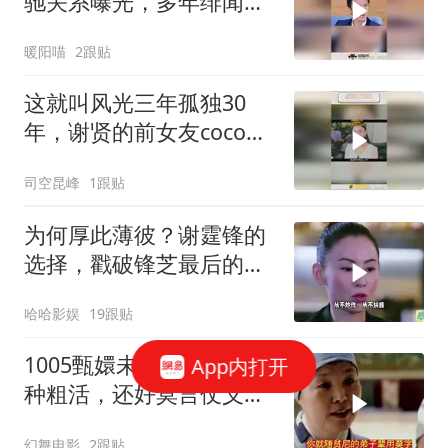
驰关系曝光，多年绯闻真
相如今终于说清
暖阳喵
2跟贴
这就叫风光三年孤独30
年，谢贤的前女友coco已
经41岁
司空昆峰
1跟贴
为何厚此薄彼？谢霆锋的
选择，戳破锋芝最后的体
面
哈哈影娱
19跟贴
1005甄嬛未出月子就干各
App内打开
种粗活，还好莫言仗义相
助
幻舞电影
2跟贴