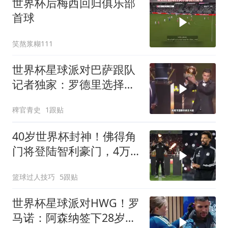
世界杯后梅西回归俱乐部
首球
笑熬浆糊111
世界杯星球派对巴萨跟队
记者独家：罗德里选择加
盟巴萨，球员同意弗里克
稗官青史
1跟贴
的计划！罗德里或转会巴
萨
40岁世界杯封神！佛得角
门将登陆智利豪门，4万
球迷狂欢迎接
篮球过人技巧
5跟贴
世界杯星球派对HWG！罗
马诺：阿森纳签下28岁中