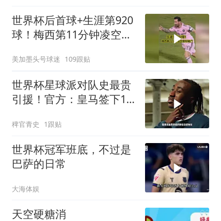
世界杯后首球+生涯第920
球！梅西第11分钟凌空垫
射破门，太帅了
美加墨头号球迷
109跟贴
世界杯星球派对队史最贵
引援！官方：皇马签下19
岁边锋迪奥曼德，转会费
稗官青史
1跟贴
总价1.4亿！皇马签下迪奥
曼德
世界杯冠军班底，不过是
巴萨的日常
大海体娱
天空硬糖消