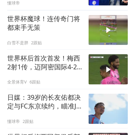
懂球帝
世界杯魔球！连传奇门将
都束手无策
白雪不是胖
2跟贴
世界杯后首次首发！梅西
2射1传，迈阿密国际4-2
迎联盟杯开门红
全景体育V
6跟贴
日媒：39岁的长友佑都决
定与FC东京续约，瞄准J联
赛冠军梦
懂球帝
2跟贴