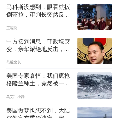
马科斯没想到，眼看就扳
倒莎拉，审判长突然反
水，弹劾案功亏一篑
王嚾晓
中方接到消息，菲政坛突
变，亲华派绝地反击，老
杜长子已开第一枪
范櫳舍长
美国专家哀悼：我们疯抢
格陵兰稀土，竟然被一
把"中国锁"卡死
乌克兰小静
美国做梦也想不到，大陆
突然宣布重磅决定，定调