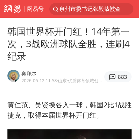
网易号
泉州市委书记张毅恭被查
沙特土耳其巴基斯坦签署共同防务协议
韩国世界杯开门红！14年第一
河南将重点打击十类新型黑恶犯罪
次，3战欧洲球队全胜，连刷4
老中医：立秋后养心是关键
纪录
中医教你一招提升气血
U17国足三连胜晋级明日之星半决赛
奥拜尔
883
四川宜宾市高县4.9级地震致1人死亡
2026-06-12 11:58
·山东
·优质体育领域创作者
全球首个长时储能一体化产业园量产
中巨芯：上半年归母净利润1405.77万元
黄仁范、吴贤揆各入一球，韩国2比1战胜
捷克，取得本届世界杯开门红。
“今天得有40℃了吧 为啥还不预警”
欧阳娜娜窦靖童好搭