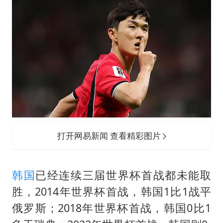
中国女篮70-67险胜尼日利亚女篮
国防部：坚决反制任何闹海挑衅图谋
“新疆阿勒泰八月能滑雪”不实
日本试射“战斧”导弹，国防部回应
胡彦斌韩磊 谁帮谁
夯实基础开新局
打开网易新闻 查看精彩图片
韩国
已经连续三届世界杯首战都未能取
胜，2014年世界杯首战，韩国1比1战平
俄罗斯；2018年世界杯首战，韩国0比1