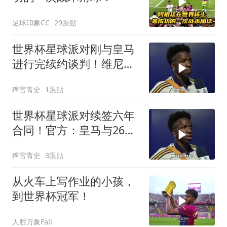
足球印象CC
29跟贴
世界杯星球派对刚与皇马
进行完续约谈判！维尼修
斯清空自己社媒账号所有
稗官青史
1跟贴
帖子和个人简介！维尼修
斯
世界杯星球派对续签六年
合同！官方：皇马与26岁
维尼修斯完成续约，新合
稗官青史
3跟贴
同至2032年！维尼修斯续
约
从火车上写作业的小孩，
到世界杯冠军！
人胜万象Fall