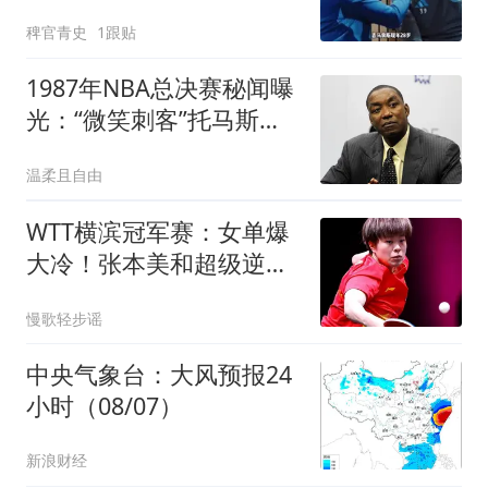
场吉马良斯，转会费7500
稗官青史
1跟贴
万镑！阿森纳签下吉马良
斯
1987年NBA总决赛秘闻曝
光：“微笑刺客”托马斯承
认咬过“酋长”帕里什
温柔且自由
WTT横滨冠军赛：女单爆
大冷！张本美和超级逆
转，陈幸同剃光头
慢歌轻步谣
中央气象台：大风预报24
小时（08/07）
新浪财经