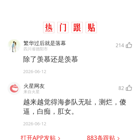
繁华过后就是落幕
214
四川省德阳市
除了羡慕还是羡慕
2026-06-12
火星网友
82
来自火星
越来越觉得海参队无耻，测烂，傻
逼，白痴，肛女。
2026-06-12
打开APP发贴
883
条跟贴