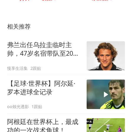
相关推荐
弗兰出任乌拉圭临时主
帅，47岁名宿带队至2027
足协选举
慢享生活集
2跟贴
【足球·世界杯】阿尔延·
罗本进球全记录
oo烛光透影
1跟贴
阿根廷在世界杯上，最成
功的一次战术角球！