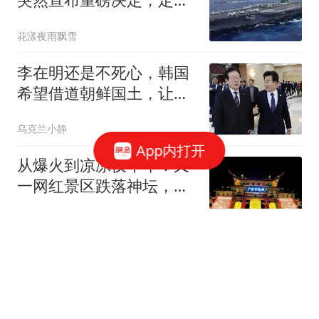
统一，赖清德傻眼
花漾夜雨飘雪
李在明还是不死心，韩国
希望借道朝鲜国土，让高
铁直通中国北京
乌克兰小静
App内打开
从爆火到凉凉仅半年！又
一网红景区跌落神坛，
1700万打水漂
用冷眼洞悉世界
太强了！罗德里若加入巴
萨，新赛季诺坎普首发11
人堪称世界级
里芃芃体育