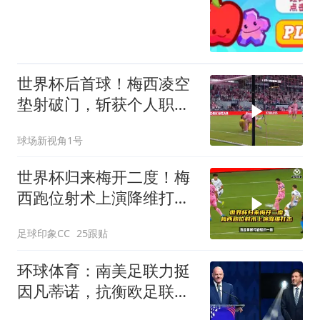
世界杯后首球！梅西凌空
垫射破门，斩获个人职业
生涯第920球
球场新视角1号
世界杯归来梅开二度！梅
西跑位射术上演降维打
击！
足球印象CC
25跟贴
环球体育：南美足联力挺
因凡蒂诺，抗衡欧足联施
压