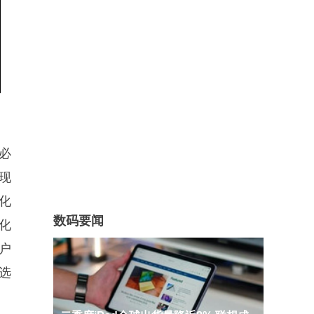
必
现
优化
数码要闻
化
户
选