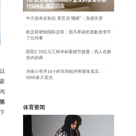
付924元 酒店回应
中方宣布反制后 美官员"嘴硬"：深感失望
欧足联硬刚国际足联：因凡蒂诺的道歉改变不
了任何事
医院2.33亿元工程串标案细节披露：四人在厕
所内协商
以
河南小哥开16小时车到杭州帮朋友卖瓜：
5000多斤卖光
蒙
用鸿
第
体育要闻
下