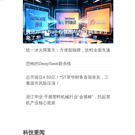
腾讯WorkBuddy领跑AI办公 阿里字节
急了?
统一冰火两重天：方便面独撑，饮料全面失速
恐怖的DeepSeek斩杀线
总市值仅4.82亿！*ST萃华财务造假坐实，三
重退市风险压顶！
浙江华业:手握塑料机械行业“金箍棒”，托起塑
机产业核心底座
科技要闻