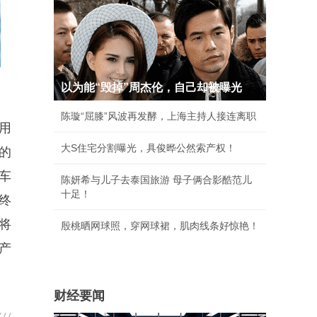
以为能“毁掉”周杰伦，自己却被曝光
陈璇“屈膝”风波再发酵，上海主持人接连离职
为用
大S住宅分割曝光，具俊晔公然索产权！
的
车
陈妍希与儿子去泰国旅游 母子俩合影酷范儿
十足！
终
将
殷桃晒网球照，穿网球裙，肌肉线条好惊艳！
产
财经要闻