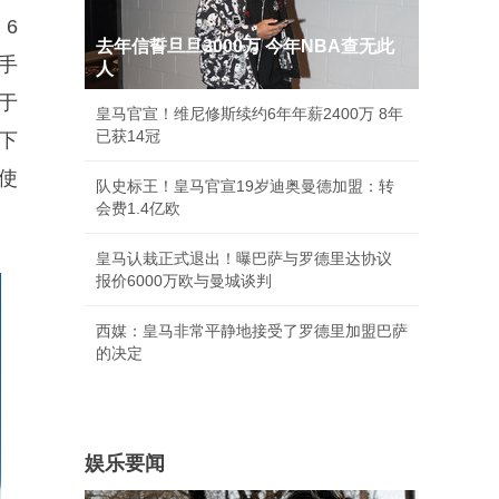
6
去年信誓旦旦3000万 今年NBA查无此
助手
人
于
皇马官宣！维尼修斯续约6年年薪2400万 8年
已获14冠
下
使
队史标王！皇马官宣19岁迪奥曼德加盟：转
会费1.4亿欧
皇马认栽正式退出！曝巴萨与罗德里达协议
报价6000万欧与曼城谈判
西媒：皇马非常平静地接受了罗德里加盟巴萨
的决定
娱乐要闻