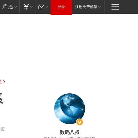
登录
注册免费邮箱
驻
系
举报
数码八叔