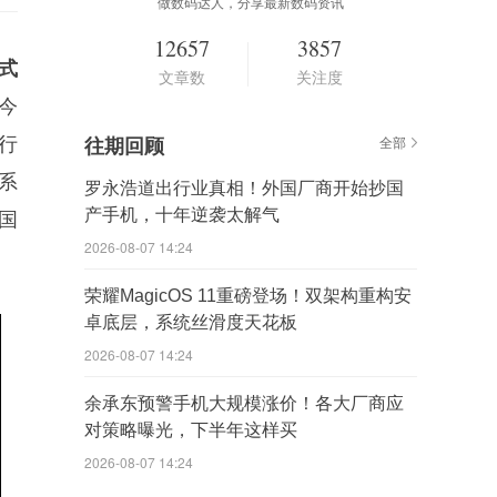
做数码达人，分享最新数码资讯
12657
3857
正式
文章数
关注度
如今
称行
往期回顾
全部
系
罗永浩道出行业真相！外国厂商开始抄国
产手机，十年逆袭太解气
国
2026-08-07 14:24
荣耀MagicOS 11重磅登场！双架构重构安
卓底层，系统丝滑度天花板
2026-08-07 14:24
余承东预警手机大规模涨价！各大厂商应
对策略曝光，下半年这样买
2026-08-07 14:24