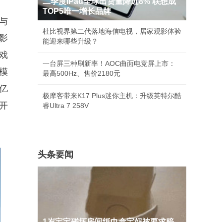
二季度iPad全球出货量降近8% 联想成
TOP5唯一增长品牌
与
杜比视界第二代落地海信电视，居家观影体验
、影
能迎来哪些升级？
游戏
一台屏三种刷新率！AOC曲面电竞屏上市：
模
最高500Hz、售价2180元
 亿
极摩客带来K17 Plus迷你主机：升级英特尔酷
、开
睿Ultra 7 258V
头条要闻
1岁宝宝碰坏房间纸巾盒宝妈被要求赔