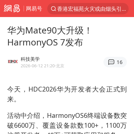
网易号
香港宏福苑火灾或由烟头引起
“China Cool”火了，老外爱上中国避暑游
华为Mate90大升级！
刘浩存百花奖开幕式红裙起舞
HarmonyOS 7发布
台风白海豚闭眼浙江上海处于危险半圆
张本智和：零封向鹏不意外
科技美学
16
云南一地村民过火把节意外灼伤16人
2026-06-12 21:20
·北京
泰国初中生饮弹自尽前开了26枪
今天，HDC2026华为开发者大会正式到
用AI造出新病毒意味着什么
来。
今年第二强台风将带来多大影响
浙江最强风雨时段已锁定
活动中介绍，HarmonyOS6终端设备数突
美股创4月份以来最大单周涨幅
破6600万、覆盖设备款数100+，1100万