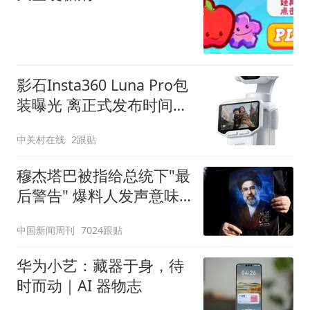
影石Insta360 Luna Pro包
装曝光 离正式发布时间不
远了
中关村在线
2跟贴
穆杰塔巴被指给总统下"最
后警告" 爆料人发声意味
深长
中国新闻周刊
7024跟贴
华为小艺：藏器于身，待
时而动｜AI 器物志