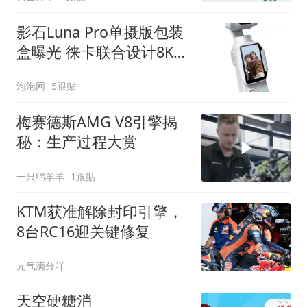
影石Luna Pro单摄版包装
盒曝光 徕卡联合设计8K云
台相机
泡泡网
5跟贴
梅赛德斯AMG V8引擎揭
秘：生产过程大赏
一只绵羊羊
1跟贴
KTM获准解除封印引擎，
8台RC16迎关键修复
元气满分吖
天空硬糖消