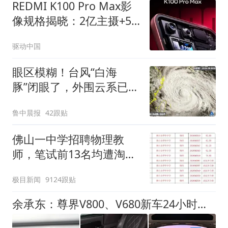
REDMI K100 Pro Max影
像规格揭晓：2亿主摄+5X
潜望长焦，这次影像要"拉
驱动中国
满"
眼区模糊！台风“白海
豚”闭眼了，外围云系已经
触及浙江，浙江、上海等
鲁中晨报
42跟贴
地位于台风危险半圆
佛山一中学招聘物理教
师，笔试前13名均遭淘
汰？教育局：已叫停招
极目新闻
9124跟贴
聘，成立调查组全面核查
余承东：尊界V800、V680新车24小时大定突破3500台