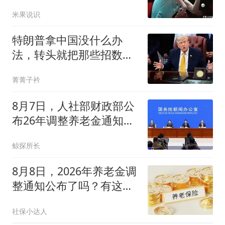
逆转却惹怒球迷
米果说识
特朗普拿中国没什么办
法，转头就把那些招数，
全往印度身上招呼了
菁菁子衿
8月7日，人社部财政部公
布26年调整养老金通知了
吗？还能涨吗？
鲸探所长
8月8日，2026年养老金调
整通知公布了吗？有这几
个方面，真没想到
社保小达人