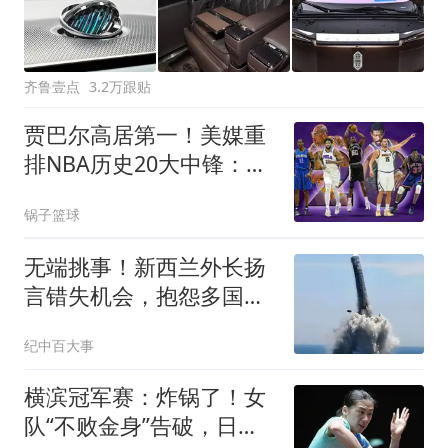
齐鲁壹点
3.2万跟贴
贾巴尔高居第一！美媒重
排NBA历史20大中锋：奥
尼尔第4霍华德第15
锅子篮球
无端挑事！新西兰外长扬
言错失机会，抱怨多国为
何不跟着批评中国
纪中百大事
横滨冠军赛：炸锅了！女
队“不败金身”告破，日本