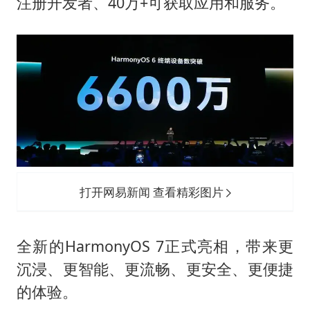
台风白海豚登陆点缩圈
注册开发者、40万+可获取应用和服务。
上半年国内居民出游人次34.63亿
女子被狗舔脚确诊三级暴露 医生回应
泰国校园枪击事件已致8死30余伤
光伏八巨头签署“不低于成本价”倡议
多所幼师院校开设养老专业
台州《告全体市民书》：非必要不外出
夯实基础开新局
打开网易新闻 查看精彩图片
全新的HarmonyOS 7正式亮相，带来更
沉浸、更智能、更流畅、更安全、更便捷
的体验。