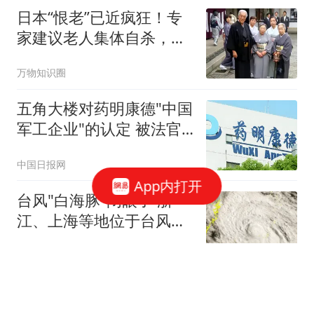
日本“恨老”已近疯狂！专
家建议老人集体自杀，日
网友：意见统一
万物知识圈
五角大楼对药明康德"中国
军工企业"的认定 被法官
叫停
中国日报网
App内打开
台风"白海豚"闭眼了 浙
江、上海等地位于台风危
险半圆
都市快报橙柿互动
SpaceX最快下周完成600
亿美元收购Cursor