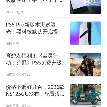
薄！
VDGER唯界
PS5 Pro新版本测试曝
光：黑科技默认开启提升
画质
游民星空
育碧发福利！《幽灵行
动：荒野》PS5免费升级
上线
游民星空
3跟贴
价格下调好几百，2026款
NS125GU发布，配置没变
只是换装
骑士分享
4跟贴