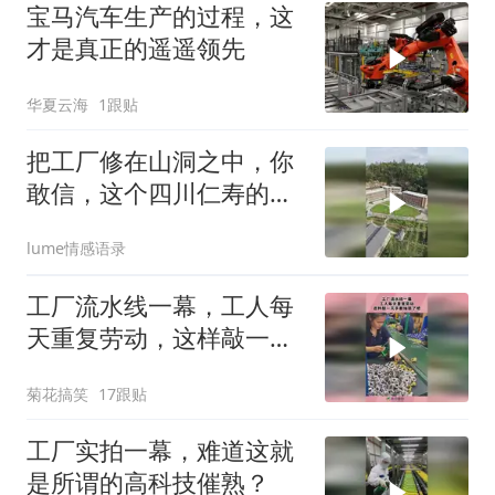
宝马汽车生产的过程，这
才是真正的遥遥领先
华夏云海
1跟贴
把工厂修在山洞之中，你
敢信，这个四川仁寿的工
厂曾经也是发
lume情感语录
工厂流水线一幕，工人每
天重复劳动，这样敲一天
手都抽筋了吧！
菊花搞笑
17跟贴
工厂实拍一幕，难道这就
是所谓的高科技催熟？