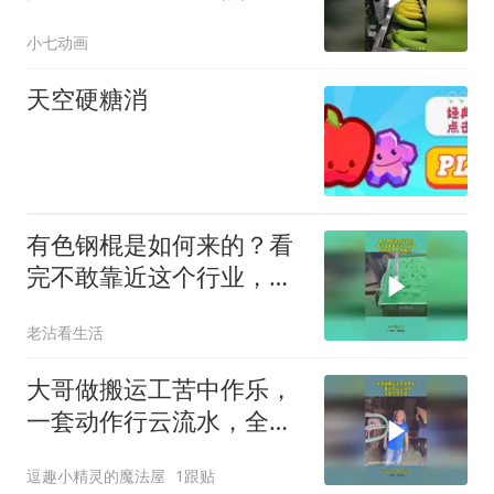
小七动画
天空硬糖消
有色钢棍是如何来的？看
完不敢靠近这个行业，结
局只会人财两空
老沾看生活
大哥做搬运工苦中作乐，
一套动作行云流水，全是
经验之谈！
逗趣小精灵的魔法屋
1跟贴