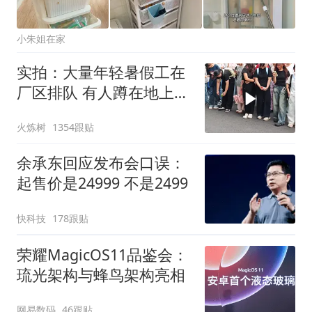
小朱姐在家
实拍：大量年轻暑假工在
厂区排队 有人蹲在地上休
息
火炼树
1354跟贴
余承东回应发布会口误：
起售价是24999 不是2499
快科技
178跟贴
荣耀MagicOS11品鉴会：
琉光架构与蜂鸟架构亮相
网易数码
46跟贴