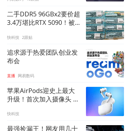
二手DDR5 96GBx2要价超
3.4万堪比RTX 5090！被
人一口气买走8套
快科技
2跟贴
追求源于热爱团队创业发
布会
直播
网易数码
苹果AirPods迎史上最大
升级！首次加入摄像头 最
快9月发布
快科技
最强捡漏王！网友用几十