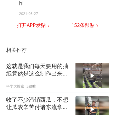
hi
2021-03-27
打开APP发贴
152
条跟贴
相关推荐
这就是我们每天要用的抽
纸竟然是这么制作出来的
原因
科学大搜索
3跟贴
收了不少滞销西瓜，不想
让瓜农辛苦付诸东流拿来
做西瓜酱豆。找了做酱豆