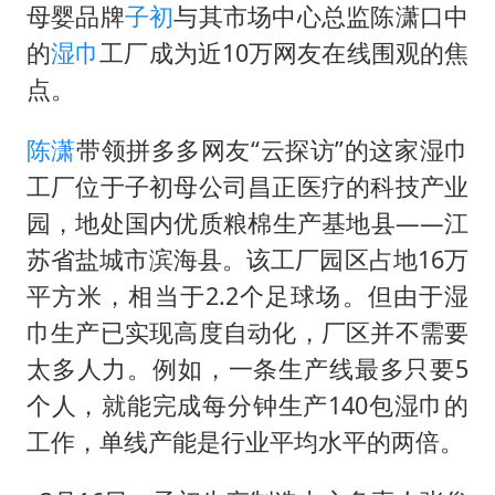
“不怕六爷挂得多 就怕六爷挂一颗”
母婴品牌
子初
与其市场中心总监陈潇口中
牛津大学一纸声明甩不了锅
的
湿巾
工厂成为近10万网友在线围观的焦
网传《披荆斩棘2026》名单
点。
新疆景区自驾服务费改为按车收费
陈潇
带领拼多多网友“云探访”的这家湿巾
女主硬加吻戏短剧已下架
工厂位于子初母公司昌正医疗的科技产业
浙江台州《告全体市民书》
园，地处国内优质粮棉生产基地县——江
香港宏福苑火灾或由烟头引起
苏省盐城市滨海县。该工厂园区占地16万
平方米，相当于2.2个足球场。但由于湿
人民的健康、体质、幸福一脉相承
巾生产已实现高度自动化，厂区并不需要
太多人力。例如，一条生产线最多只要5
个人，就能完成每分钟生产140包湿巾的
工作，单线产能是行业平均水平的两倍。