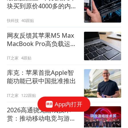
块买到原价4000多的内
存：仅花零售价2.4%
快科技
40跟贴
网友反馈其苹果M5 Max
MacBook Pro高负载运行
过热导致按键变形
IT之家
4跟贴
库克：苹果首批Apple智
能功能已获中国批准推出
IT之家
122跟贴
App内打开
2026高通骁龙游戏技术
赏：推动移动电竞与游戏
创作创新