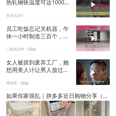
热轧钢铁温度可达1000度
容不得一点失误
车马点兵V
员工吃饭忘记关机器，午
休一小时制造三百个，老
板以后都不用关了！
二哈笑出声
1跟贴
女人被抓到废弃工厂，她
想用美人计让男人放过自
己，没想到男人是个奇葩
博武弈
1跟贴
如果你家很乱｜拼多多近日购物分享（收纳篇）