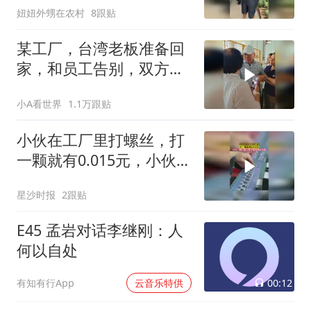
妞妞外甥在农村
8跟贴
的工厂，厂长也是个实在
人。也在大批量收瓜农的
某工厂，台湾老板准备回
西瓜。原来大家都在
家，和员工告别，双方依
依不舍
小A看世界
1.1万跟贴
小伙在工厂里打螺丝，打
一颗就有0.015元，小伙：
要打多少颗才能买得起车
星沙时报
2跟贴
呢
E45 孟岩对话李继刚：人
何以自处
00:12
有知有行App
云音乐特供