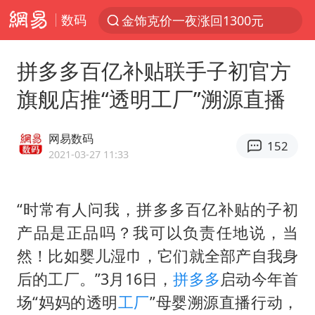
数码
金饰克价一夜涨回1300元
解锁各地夏日限定体验
拼多多百亿补贴联手子初官方
峰哥 汪海林
旗舰店推“透明工厂”溯源直播
西湖突现狂风暴雨 游客瞬间被浇透
富婆带资进组给自己硬加60多场吻戏
网易数码
152
河南重大刑事案嫌疑人落网
2021-03-27 11:33
黄金创今年来最大单周涨幅
“时常有人问我，拼多多百亿补贴的子初
视频丨中国东方电气集团原党组副书记、董事宋致远被查
产品是正品吗？我可以负责任地说，当
梁家辉：到内地拍戏不是北上是回归
然！比如婴儿湿巾，它们就全部产自我身
白海豚将正面袭击贯穿浙江
后的工厂。”3月16日，
拼多多
启动今年首
酒店回应车内过夜被收150元
场“妈妈的透明
工厂
”母婴溯源直播行动，