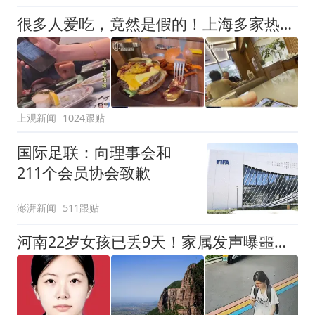
很多人爱吃，竟然是假的！上海多家热门餐饮店被曝光，网友热议
上观新闻
1024跟贴
国际足联：向理事会和
211个会员协会致歉
澎湃新闻
511跟贴
河南22岁女孩已丢9天！家属发声曝噩耗，难怪搜救犬也闻不到气味