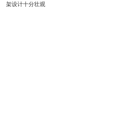
架设计十分壮观
台海大林
实拍陕西渭南桥峪水库现状 桥梁遭凶猛
洪水直接冲毁
爆料视频
一对男女在舞厅里搂在一起 女方被男方
摸屁股一脸陶醉
青蛙视频
女孩在海边被章鱼吸住脚拔不掉 吓得哭
喊：不要不要