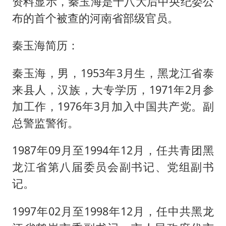
资料显示，秦玉海是十八大后中央纪委公
日韩股市高开跳水 SK海力士下挫转跌
布的首个被查的河南省部级官员。
台风白海豚最新路径研判来了
OpenAI为免费用户升级GPT-5.6 Luna
秦玉海简历：
船舶避风项目停工 多地全力防台风
秦玉海，男，1953年3月生，黑龙江省泰
我国编制完成新版全月地质图
来县人，汉族，大专学历，1971年2月参
“深圳地面沉降致车辆损坏”不实
加工作，1976年3月加入中国共产党。副
男子结婚8年发现3个女儿均非亲生
总警监警衔。
奋进开新局 实干挑大梁
1987年09月至1994年12月，任共青团黑
龙江省第八届委员会副书记、党组副书
记。
1997年02月至1998年12月，任中共黑龙