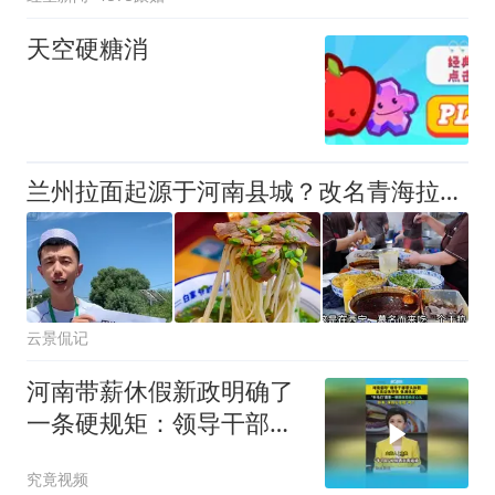
天空硬糖消
兰州拉面起源于河南县城？改名青海拉面后，各地都来认领了
云景侃记
河南带薪休假新政明确了
一条硬规矩：领导干部必
须带头休假，全员应休尽
究竟视频
休、休满休足