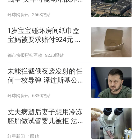
武器
环球网资讯
2668跟贴
1岁宝宝碰坏房间纸巾盒
宝妈被要求赔付924元 酒
店回应
都市快报橙柿互动
9233跟贴
未能拦截俄夜袭发射的任
何一枚导弹 泽连斯基公开
喊话
环球网资讯
6330跟贴
丈夫病逝后妻子想用冷冻
胚胎做试管婴儿被拒 法院
判了
红星新闻
1跟贴