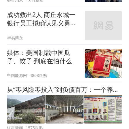
成功救出2人 商丘永城一
银行员工拟确认见义勇为
奖金5000元
华易商丘
媒体：美国制裁中国瓜
子、饺子 到底在怕什么
中国能源网
4868跟贴
从“零风险零投入”到负债百万：一个养牛项目崩盘后，谁该为农户的贷款买单丨红星调查
红星新闻
1575跟贴