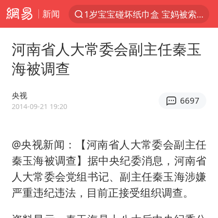
新闻
1岁宝宝碰坏纸巾盒 宝妈被索赔924元
以“新”破局 首发经济点亮城市消费活力
河南省人大常委会副主任秦玉
Meta被判支付5.67亿美元
海被调查
台风白海豚逼近 暴雨大暴雨来袭
47岁妈妈突然产女 26岁女儿：很震惊
央视
6697
阿根廷足协发文力挺因凡蒂诺
2014-09-21 19:20
中国稀土盘中涨停
@央视新闻：【河南省人大常委会副主任
A股开盘：民爆、CPO等概念走强
秦玉海被调查】据中央纪委消息，河南省
日本广岛民众举行游行反对政府行径
人大常委会党组书记、副主任秦玉海涉嫌
21楼高空抛物嫌疑人被拘留
严重违纪违法，目前正接受组织调查。
男子杀人后逃进深山21年活得像野人