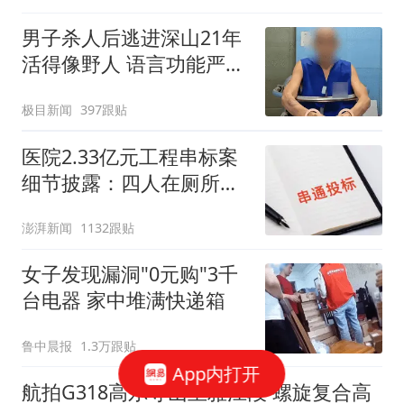
男子杀人后逃进深山21年
活得像野人 语言功能严重
退化
极目新闻
397跟贴
医院2.33亿元工程串标案
细节披露：四人在厕所内
协商
澎湃新闻
1132跟贴
女子发现漏洞"0元购"3千
台电器 家中堆满快递箱
鲁中晨报
1.3万跟贴
App内打开
航拍G318高尔寺山至雅江段 螺旋复合高