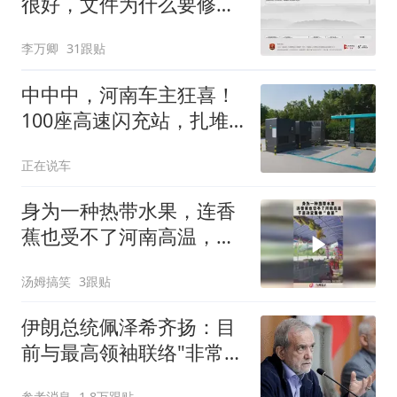
很好，文件为什么要修
改？
李万卿
31跟贴
中中中，河南车主狂喜！
100座高速闪充站，扎堆
来了～
正在说车
身为一种热带水果，连香
蕉也受不了河南高温，于
是决定集体“自杀”
汤姆搞笑
3跟贴
伊朗总统佩泽希齐扬：目
前与最高领袖联络"非常困
难"
参考消息
1.8万跟贴