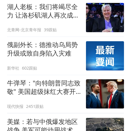
湖人老板：我们将竭尽全
力 让洛杉矶湖人再次成为
冠军之师
北青网-北京青年报
39跟贴
俄副外长：德推动乌局势
升级或致自身陷入灾难
新华社
602跟贴
牛弹琴："向特朗普同志致
敬" 美国超级抹红大赛开
始了
现代快报
2451跟贴
美媒：若与中俄爆发地区
战争 美军可能动用战术核