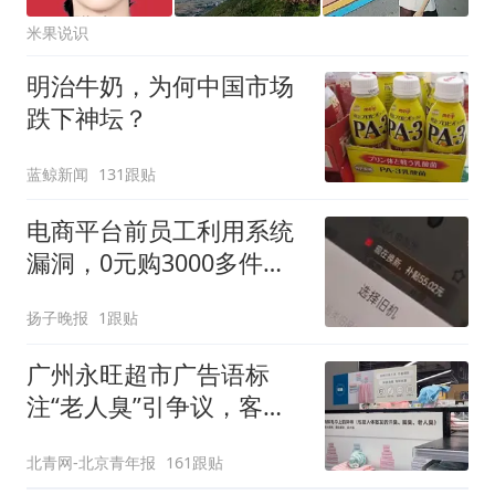
米果说识
明治牛奶，为何中国市场
跌下神坛？
蓝鲸新闻
131跟贴
电商平台前员工利用系统
漏洞，0元购3000多件家
电！
扬子晚报
1跟贴
广州永旺超市广告语标
注“老人臭”引争议，客服
回应
北青网-北京青年报
161跟贴