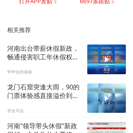
打开APP发贴
6697
条跟贴
相关推荐
河南出台带薪休假新政，
畅通侵害职工年休假权益
维权投诉渠道
学申论的谈妹
龙门石窟突逢大雨，90的
门票体验感直接溢价到
900
安全与法
河南“领导带头休假”新政