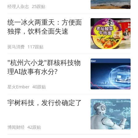
经理人杂志
25跟贴
统一冰火两重天：方便面
独撑，饮料全面失速
斑马消费
117跟贴
"杭州六小龙"群核科技物
理AI故事有水分?
星火Ember
40跟贴
宇树科技，发行价确定了
博闻财经
42跟贴