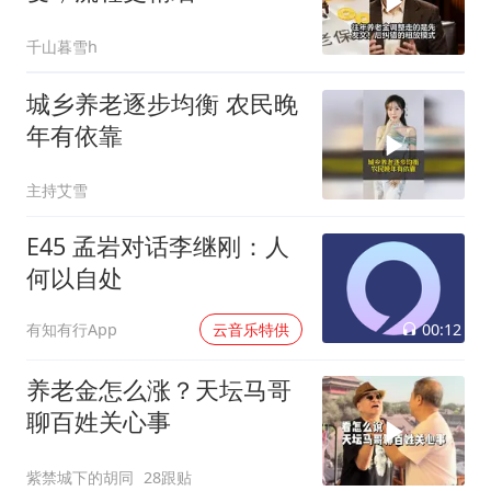
千山暮雪h
城乡养老逐步均衡 农民晚
年有依靠
主持艾雪
E45 孟岩对话李继刚：人
何以自处
00:12
有知有行App
云音乐特供
养老金怎么涨？天坛马哥
聊百姓关心事
紫禁城下的胡同
28跟贴