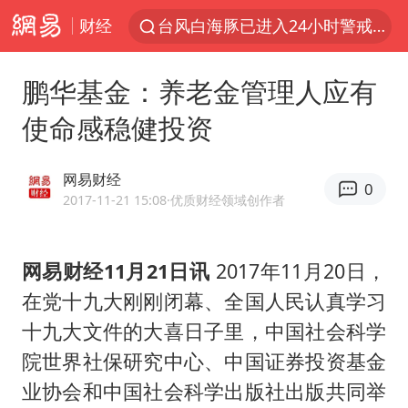
财经
台风白海豚已进入24小时警戒线
中医教你一招提升气血
鹏华基金：养老金管理人应有
全球首个长时储能一体化产业园量产
使命感稳健投资
四川宜宾市高县4.9级地震致1人死亡
上海：台风白海豚或将带来龙卷风
网易财经
0
胜宏科技：股票交易异常波动
2017-11-21 15:08
·优质财经领域创作者
中巨芯：上半年归母净利润1405.77万元
网易财经11月21日讯
2017年11月20日，
美股存储板块集体大跌
在党十九大刚刚闭幕、全国人民认真学习
U17国足点球大战淘汰河床晋级决赛
十九大文件的大喜日子里，中国社会科学
“今天得有40℃了吧 为啥还不预警”
院世界社保研究中心、中国证券投资基金
名创优品回应女子吐槽内裤质量差
业协会和中国社会科学出版社出版共同举