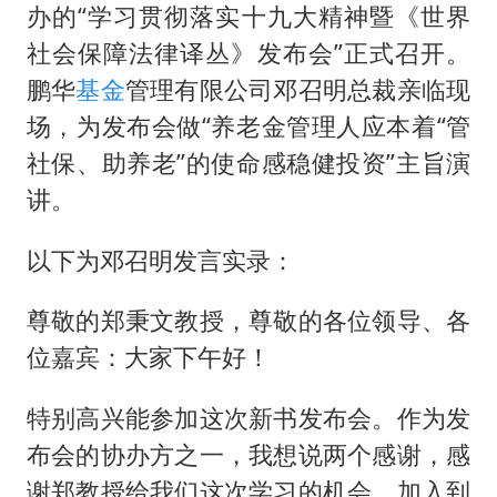
欧阳娜娜窦靖童好搭
办的“学习贯彻落实十九大精神暨《世界
中国女篮70-67险胜尼日利亚女篮
社会保障法律译丛》发布会”正式召开。
“新疆阿勒泰八月能滑雪”不实
鹏华
基金
管理有限公司邓召明总裁亲临现
场，为发布会做“养老金管理人应本着“管
国防部：坚决反制任何闹海挑衅图谋
社保、助养老”的使命感稳健投资”主旨演
夯实基础开新局
讲。
以下为邓召明发言实录：
尊敬的郑秉文教授，尊敬的各位领导、各
位嘉宾：大家下午好！
特别高兴能参加这次新书发布会。作为发
布会的协办方之一，我想说两个感谢，感
谢郑教授给我们这次学习的机会，加入到