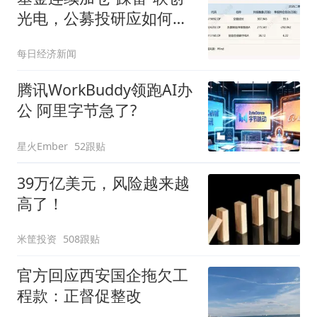
光电，公募投研应如何识
别个股风险？
每日经济新闻
腾讯WorkBuddy领跑AI办
公 阿里字节急了?
星火Ember
52跟贴
39万亿美元，风险越来越
高了！
米筐投资
508跟贴
官方回应西安国企拖欠工
程款：正督促整改