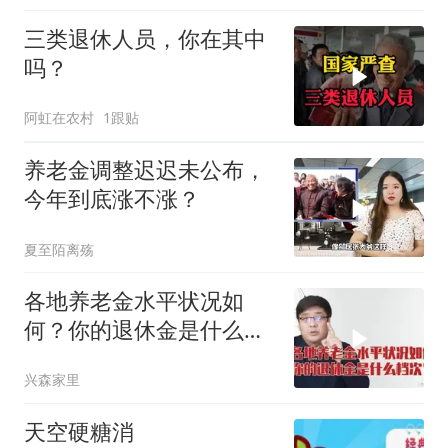
三类退休人员，你在其中
吗？
阿虹在农村
1跟贴
养老金调整迟迟未公布，
今年到底涨不涨？
夏至陌离殇
各地养老金水平状况如
何？你的退休金是什么档
次？
兴森家里
天空硬糖消