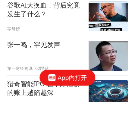
谷歌AI大换血，背后究竟
发生了什么？
字母榜
张一鸣，罕见发声
第一财经资讯
62跟贴
App内打开
猎奇智能IPO 在中际旭创
的账上越陷越深
星火Ember
85跟贴
商务部：对美国合规性测
试公司采取反制措施