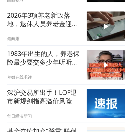
民商视点
2026年3项养老新政落
地，退休人员养老金迎来
新变化
鲍向露
1983年出生的人，养老保
险最少要交多少年听听大
哥怎么说的
卑微在线求锤
深沪交易所出手！LOF退
市新规剑指高溢价风险
每日经济新闻
基金连续加仓“踩雷”联创