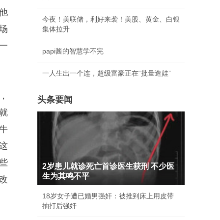
他
今夜！美联储，利好来袭！美股、黄金、白银
场
集体拉升
一
papi酱的智慧学不完
一人生出一个连，超级富豪正在“批量造娃”
，
头条要闻
就
牛
这
些
2岁患儿就诊死亡首诊医生获刑 不少医
生为其鸣不平
改
18岁女子遭已婚男强奸：被推到床上用皮带
抽打后强奸