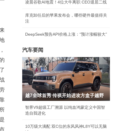
一
凌晨谷歌AI地震！4位大牛离职 CEO退居二线
库克卸任后的苹果发布会，哪些硬件最值得关
注
来
DeepSeek预告API价格上涨：“预计涨幅较大”
地
，
汽车要闻
的
了
战
劳
越7全球首秀 传祺开始进攻方盒子越野
靠
智界V9超级工厂溯源 以纯血鸿蒙定义中国智
所
造自我进化
是
10万级大满配 双C位的东风风神L8Y可以无脑
市