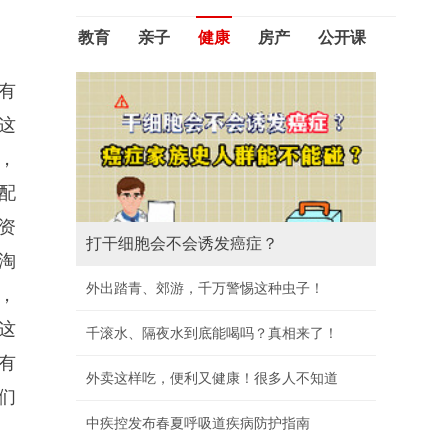
教育
亲子
健康
房产
公开课
有
这
，
配
资
单日狂卖35亿！两大央企重仓，三亚土
淘
拍又爆了！
，
19.9亿！中旅三亚拿地，海棠湾又一个豪宅要
这
来了！
有
16亿，143亩！千亿房企金茂，大手笔三亚拿
地！
们
重磅调规！海口府城板块，要新增一所完全中