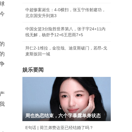
球
中超惨案诞生：4-0横扫，张玉宁传射建功，
今
北京国安升到第3
中国女篮3分险胜世界第八，张子宇24+11内
线无解，杨舒予12+6王思雨7+5
的
拜仁2-1维拉，金玟哉、迪亚斯破门，若昂-戈
的
麦斯扳回一城
争
娱乐要闻
产
我
周也热恋结束，六个字暴露单身状态
E句话 | 荷兰弟赞达亚已经结婚了吗？