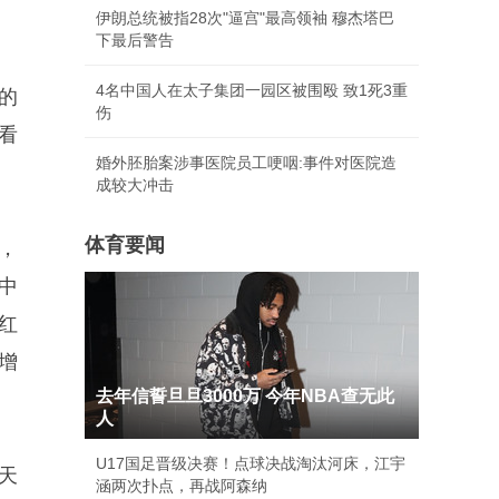
伊朗总统被指28次"逼宫"最高领袖 穆杰塔巴
下最后警告
4名中国人在太子集团一园区被围殴 致1死3重
的
伤
看
婚外胚胎案涉事医院员工哽咽:事件对医院造
成较大冲击
体育要闻
，
中
红
增
去年信誓旦旦3000万 今年NBA查无此
人
U17国足晋级决赛！点球决战淘汰河床，江宇
天
涵两次扑点，再战阿森纳