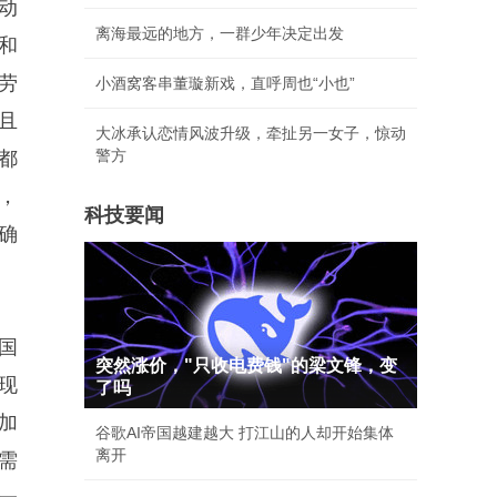
动
离海最远的地方，一群少年决定出发
和
劳
小酒窝客串董璇新戏，直呼周也“小也”
且
大冰承认恋情风波升级，牵扯另一女子，惊动
警方
都
，
科技要闻
确
国
突然涨价，"只收电费钱"的梁文锋，变
现
了吗
加
谷歌AI帝国越建越大 打江山的人却开始集体
离开
需