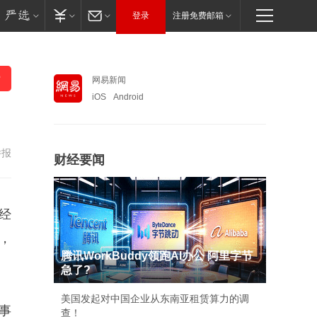
登录
注册免费邮箱
网易新闻
iOS
Android
举报
财经要闻
经
，
腾讯WorkBuddy领跑AI办公 阿里字节
急了?
美国发起对中国企业从东南亚租赁算力的调
事
查！