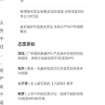
冲
新增激光雷达/标配自适应悬架 全新深蓝S05
售11.59万起
入
超长轴距可选激光雷达 东风日产NX7申报图
升
曝光
中
态度原创
过
清流
| 广州通则康威IPO:产品海外市场空间或
，
有隐忧，关联方信披语焉不详|清流IPO
，
智库
| 陈欣：长鑫科技四万亿市值背后的资本
市
与周期
产
公开课
| 史上最完美的【八段锦】教学
走
锋雳
| 上市六年的完美日记：连续亏损的业绩
个
VS蒸发98%的市值
这