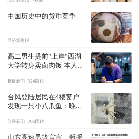
中国历史中的货币竞争
经济观察报
高二男生提前"上岸"西湖
大学转身卖卤肉饭 本人发
声
极目新闻
324跟贴
台风登陆居民在4楼窗户
发现一只小八爪鱼：晚上
已吃掉
红星新闻
706跟贴
山东高速男篮官宣，新援