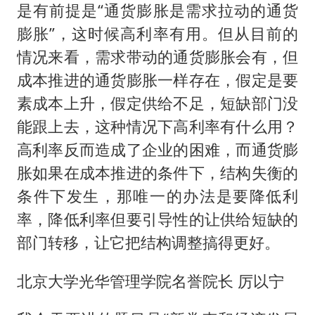
伊朗最高领袖将任命数名高级指挥官
是有前提是“通货膨胀是需求拉动的通货
广岛长崎的昨天未必不会是日本的明天
膨胀”，这时候高利率有用。但从目前的
国内发现多起“Sorry”勒索病毒攻击
情况来看，需求带动的通货膨胀会有，但
成本推进的通货膨胀一样存在，假定是要
我国民营企业创新动能持续增强
素成本上升，假定供给不足，短缺部门没
高铁双人座被免票儿童挤成3人座
能跟上去，这种情况下高利率有什么用？
公安部通报：抓获犯罪嫌疑人8200余名
高利率反而造成了企业的困难，而通货膨
易烊千玺金鸡百花双料影帝
胀如果在成本推进的条件下，结构失衡的
真理之光，何以能照亮复兴之路？
条件下发生，那唯一的办法是要降低利
率，降低利率但要引导性的让供给短缺的
部门转移，让它把结构调整搞得更好。
北京大学光华管理学院名誉院长 厉以宁