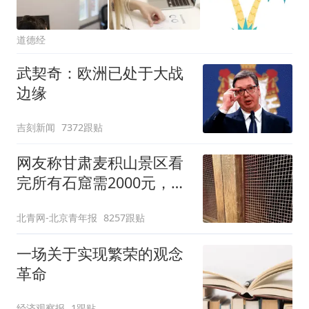
道德经
武契奇：欧洲已处于大战
边缘
吉刻新闻
7372跟贴
网友称甘肃麦积山景区看
完所有石窟需2000元，景
区：部分石窟受特别保
北青网-北京青年报
8257跟贴
护，游客可按需买
一场关于实现繁荣的观念
革命
经济观察报
1跟贴