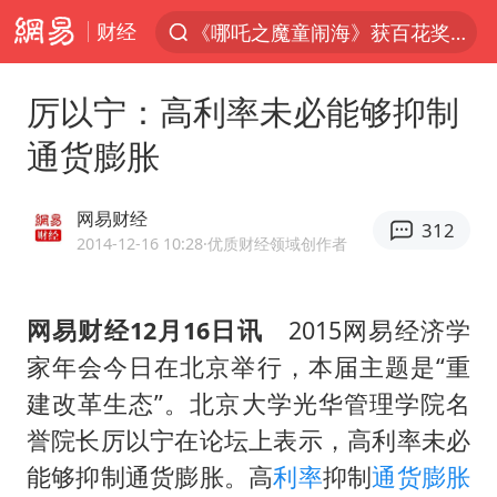
财经
《哪吒之魔童闹海》获百花奖最佳影片
7月份居民消费价格指数保持温和上涨
厉以宁：高利率未必能够抑制
外交部：百余名菲律宾公民因非法就业、非法居留被依法处理
通货膨胀
重大涉诈逃犯檀某落网
外交部：藏南地区是中国领土
网易财经
312
百花奖完整获奖名单公布
2014-12-16 10:28
·优质财经领域创作者
独闯南太行失联14天的女子已找到
网易财经12月16日讯
2015网易经济学
哥伦比亚强震已致超20人死亡
家年会今日在北京举行，本届主题是“重
哥伦比亚发生7.5级地震
建改革生态”。北京大学光华管理学院名
台湾不是国家不存在“国格”
誉院长厉以宁在论坛上表示，高利率未必
男子攒206小时加班调休被拒获赔1.6万
能够抑制通货膨胀。高
利率
抑制
通货膨胀