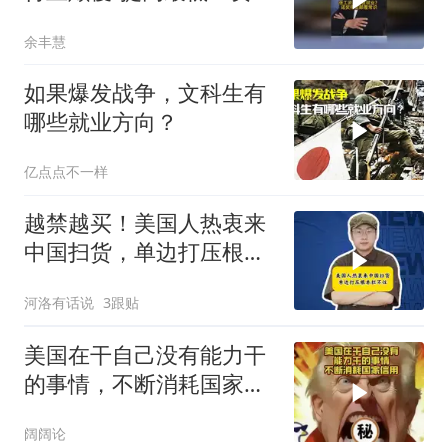
导致失业”
余丰慧
如果爆发战争，文科生有
哪些就业方向？
亿点点不一样
越禁越买！美国人热衷来
中国扫货，单边打压根本
拦不住市场的选择
河洛有话说
3跟贴
美国在干自己没有能力干
的事情，不断消耗国家信
用
阔阔论