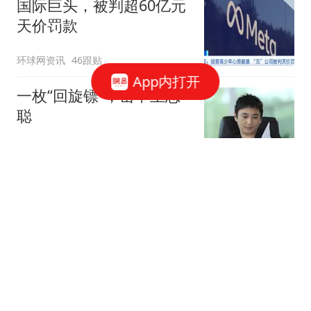
国际巨头，被判超60亿元
天价罚款
环球网资讯
46跟贴
App内打开
一枚“回旋镖”，击中王思
聪
说财猫
1358跟贴
腾讯、字节、阿里，抢着
给打工人配「AI助理」
豹变
56跟贴
凌晨，突然下挫！美存储
巨头跳水