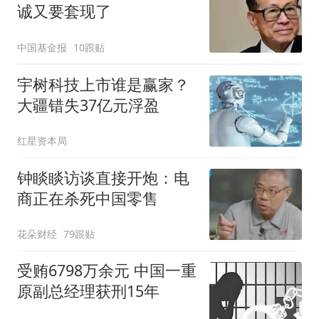
诚又要套现了
中国基金报
10跟贴
宇树科技上市谁是赢家？
大疆错失37亿元浮盈
红星资本局
钟睒睒访谈直接开炮：电
商正在杀死中国零售
花朵财经
79跟贴
受贿6798万余元 中国一重
原副总经理获刑15年