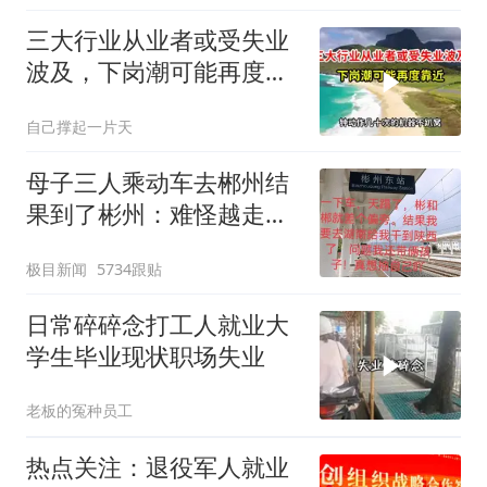
三大行业从业者或受失业
波及，下岗潮可能再度靠
近，早做安排为宜
自己撑起一片天
母子三人乘动车去郴州结
果到了彬州：难怪越走越
冷
极目新闻
5734跟贴
日常碎碎念打工人就业大
学生毕业现状职场失业
老板的冤种员工
热点关注：退役军人就业