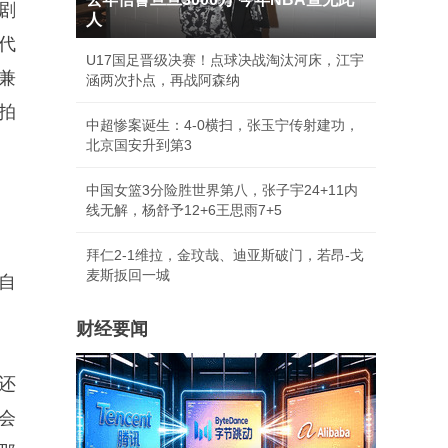
剧
人
代
U17国足晋级决赛！点球决战淘汰河床，江宇
兼
涵两次扑点，再战阿森纳
拍
中超惨案诞生：4-0横扫，张玉宁传射建功，
北京国安升到第3
中国女篮3分险胜世界第八，张子宇24+11内
线无解，杨舒予12+6王思雨7+5
拜仁2-1维拉，金玟哉、迪亚斯破门，若昂-戈
麦斯扳回一城
自
财经要闻
还
会