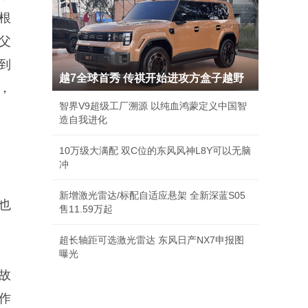
根
父
到
越7全球首秀 传祺开始进攻方盒子越野
，
智界V9超级工厂溯源 以纯血鸿蒙定义中国智
造自我进化
10万级大满配 双C位的东风风神L8Y可以无脑
冲
新增激光雷达/标配自适应悬架 全新深蓝S05
也
售11.59万起
超长轴距可选激光雷达 东风日产NX7申报图
曝光
故
作