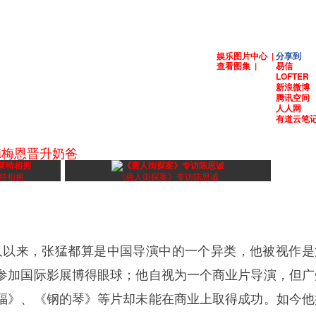
娱乐图片中心
|
分享到
查看图集
|
易信
LOFTER
新浪微博
腾讯空间
人人网
有道云笔
德梅恩晋升奶爸
莱特相拥
《唐人街探案》专访陈思诚
以来，张猛都算是中国导演中的一个异类，他被视作是
参加国际影展博得眼球；他自视为一个商业片导演，但广
福》、《钢的琴》等片却未能在商业上取得成功。如今他