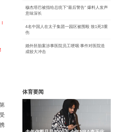
穆杰塔巴被指给总统下"最后警告" 爆料人发声
意味深长
|
4名中国人在太子集团一园区被围殴 致1死3重
伤
婚外胚胎案涉事医院员工哽咽:事件对医院造
记
成较大冲击
体育要闻
第
受
携
去年信誓旦旦3000万 今年NBA查无此