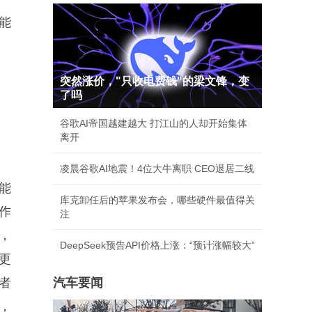
能
突然涨价，"只收电费钱"的梁文锋，变
了吗
谷歌AI帝国越建越大 打江山的人却开始集体
离开
凌晨谷歌AI地震！4位大牛离职 CEO退居二线
能
库克卸任后的苹果发布会，哪些硬件最值得关
作
注
，
DeepSeek预告API价格上涨：“预计涨幅较大”
更
者
汽车要闻
，