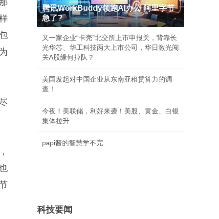
那
腾讯WorkBuddy领跑AI办公 阿里字节
样
急了?
包
又一家企业“卡壳”北交所上市申报关，背靠长
光华芯、华工科技两大上市公司，华日激光闯
为
关A股缘何掉队？
美国发起对中国企业从东南亚租赁算力的调
查！
尽
今夜！美联储，利好来袭！美股、黄金、白银
集体拉升
papi酱的智慧学不完
，
也
节
科技要闻