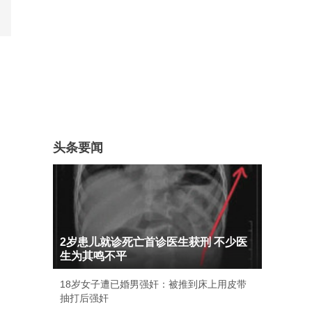
头条要闻
2岁患儿就诊死亡首诊医生获刑 不少医
生为其鸣不平
18岁女子遭已婚男强奸：被推到床上用皮带
抽打后强奸