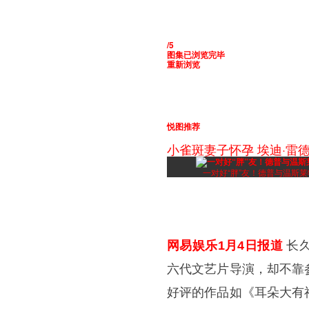
/5
图集已浏览完毕
重新浏览
悦图推荐
小雀斑妻子怀孕 埃迪·雷
一对好“胖”友！德普与温斯
网易娱乐1月4日报道
长久
六代文艺片导演，却不靠
好评的作品如《耳朵大有