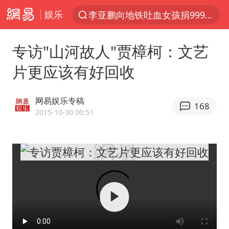
娱乐
李亚鹏向地铁吐血女孩捐99999元
服务提质，内需扩容有保障
专访"山河故人"贾樟柯：文艺
官方通报传销头目出狱办书院
片更应该有好回收
米兰1-1国米
台风白海豚或在华东沿海登陆
网易娱乐专稿
168
逃犯看演唱会 刚出地铁就被逮住
2015-10-30 00:51
因凡蒂诺首次公开道歉
41岁女子为鼓励女儿考上985研究生
《Monica》填词人黎彼得去世
人贩子“梅姨”真实姓名曝光
普京宣布多项人事调整