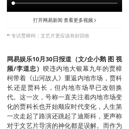
“银行午休1.5小时”留个窗口行不行
谷歌首席科学家Jeff Dean离职创业
打开网易新闻 查看更多视频
22岁女生南太行山失联已超十天
汕头市政府被约谈
专访贾樟柯：文艺片更应该有好回收
陕西柞水遭遇暴雨五千余户群众转移
蜜雪冰城员工抽烟收银 门店现已停业
网易娱乐10月30日报道（文/企小鹅 图 视
嘲讽周星驰无儿女没朋友 李修贤道歉
频/李道忠）
暌违内地大银幕九年的贾樟
柯带着《山河故人》重返内地市场，贾科
坚持党全面领导和党中央集中统一领导
长还是贾科长，但内地市场早已改朝换
代。这一次，号称一直关注着内地市场变
化的贾科长也开始顺应时代变化，人生第
一次走起了路演还跳起了迪斯科，更声称
对于文艺片导演的神化都是误解。而作为