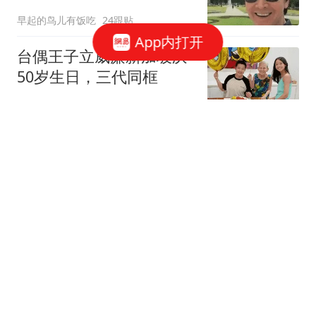
早起的鸟儿有饭吃
24跟贴
App内打开
台偶王子立威廉新加坡庆
50岁生日，三代同框
空樽对月花独瘦
2跟贴
孔孝真新剧搭档遭群嘲，
郑浚远凭啥出圈？
阿废冷眼观察所
1跟贴
演员郑国霖打工被保安拦
下，最新回应！
台州交通广播
67跟贴