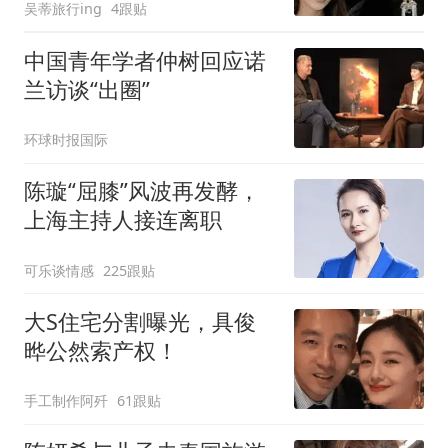
吴蒂旅行ing
4跟贴
中国青年学者仲树回应诺
兰访谈“出圈”
环球时报国际
陈璇“屈膝”风波再发酵，
上海主持人接连离职
可乐谈情感
225跟贴
大S住宅分割曝光，具俊
晔公然索产权！
手工制作阿歼
61跟贴