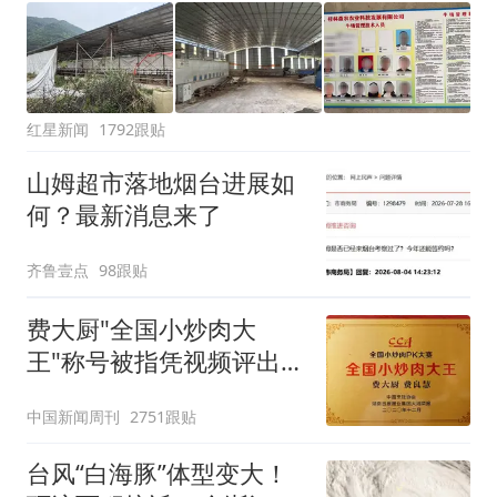
红星新闻
1792跟贴
山姆超市落地烟台进展如
何？最新消息来了
齐鲁壹点
98跟贴
费大厨"全国小炒肉大
王"称号被指凭视频评出
官方回应
中国新闻周刊
2751跟贴
台风“白海豚”体型变大！