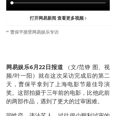
OpenAI为免费用户升级GPT-5.6 Luna
男子杀人后逃进深山21年活得像野人
打开网易新闻 查看更多视频
“中国蔬菜之乡”最高温达41.8℃
如何把百年大党建设得更加坚强有力？
曹保平接受网易娱乐专访
网易娱乐6月22日报道
（文/范铮 图、视
频/叶一阳）就在这次采访完成后的第二
天，曹保平拿到了上海电影节最佳导演
奖。这部拍摄于三年前的电影，比他此前
的两部作品，遇到了更大的过审困难。
同性恋、违法艺人，过往很少顺利过审的