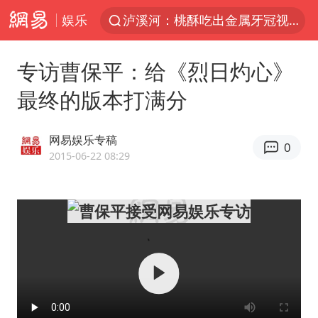
娱乐
泸溪河：桃酥吃出金属牙冠视频不实
女子开一天一夜空调后二氧化碳中毒
专访曹保平：给《烈日灼心》
男子结婚8年3个女儿均非亲生
最终的版本打满分
“空调24小时开着更省电”不实
“不建议大家买深色蛋糕”
网易娱乐专稿
0
台风白海豚逼近 暴雨大暴雨来袭
2015-06-22 08:29
谁是宇树科技背后赢家
985博士后被曝在妻子孕期出轨后续
公司“上四休三”但要降薪1000元
47岁妈妈突然产女 26岁女儿：很震惊
97岁英国奶奶飞上天再破吉尼斯纪录