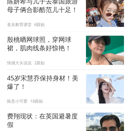
陈妍希与儿子去泰国旅游
母子俩合影酷范儿十足！
老吴教育课堂
6跟贴
殷桃晒网球照，穿网球
裙，肌肉线条好惊艳！
情感大头说说
2跟贴
45岁宋慧乔保持身材！美
爆了！
陈意小可爱
18跟贴
费翔现状：在英国避暑度
假