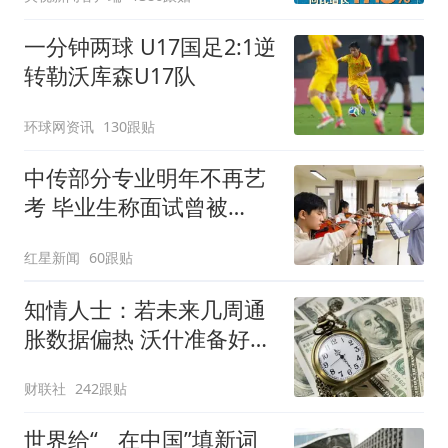
一分钟两球 U17国足2:1逆
转勒沃库森U17队
环球网资讯
130跟贴
中传部分专业明年不再艺
考 毕业生称面试曾被
问“如何策划晚会” 专家：
红星新闻
60跟贴
遏制“艺考捷径化”
知情人士：若未来几周通
胀数据偏热 沃什准备好加
息
财联社
242跟贴
世界给“__在中国”填新词