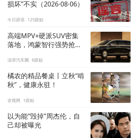
损坏”不实（2026·08·06）
今日辟谣
125跟贴
高端MPV+硬派SUV密集
落地，鸿蒙智行强势抢占
自主高端市场制高点
澎湃汽车圈
6跟贴
橘农的精品餐桌丨立秋“啃
秋”，健康永驻！
农视网
1跟贴
以为能“毁掉”周杰伦，自
己却被曝光