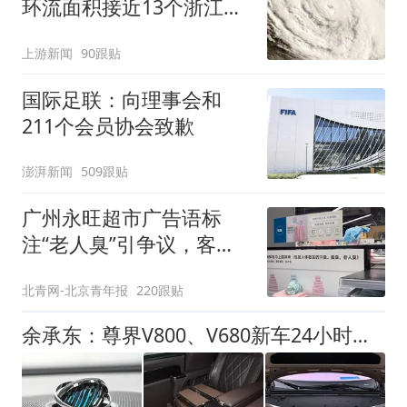
环流面积接近13个浙江那
么大
上游新闻
90跟贴
国际足联：向理事会和
211个会员协会致歉
澎湃新闻
509跟贴
广州永旺超市广告语标
注“老人臭”引争议，客服
回应
北青网-北京青年报
220跟贴
余承东：尊界V800、V680新车24小时大定突破3500台