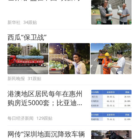
新华社
34跟贴
西瓜“保卫战”
新民晚报
31跟贴
港澳地区居民每年在惠州
购房近5000套；比亚迪销
量跻身全球车企第六丨大
每日经济新闻
129跟贴
湾区财经早参
网传“深圳地面沉降致车辆