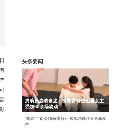
日
头条要闻
有
年
可
磊
男演员崩溃自述：富婆带资进组当女主
强加60余场吻戏
影
“梅姨”年龄疑团尚未解开 模拟画像作者最新发
声