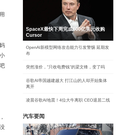
用
SpaceX最快下周完成600亿美元收购
Cursor
妈
OpenAI新模型网络攻击能力引发警惕 延期发
布
小
吧
突然涨价，"只收电费钱"的梁文锋，变了吗
谷歌AI帝国越建越大 打江山的人却开始集体
离开
凌晨谷歌AI地震！4位大牛离职 CEO退居二线
汽车要闻
，
没