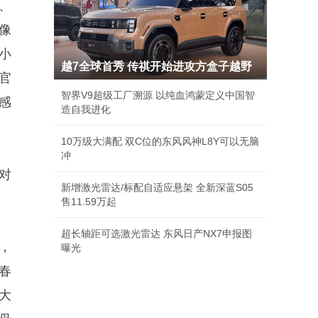
、
像
小
越7全球首秀 传祺开始进攻方盒子越野
官
智界V9超级工厂溯源 以纯血鸿蒙定义中国智
感
造自我进化
10万级大满配 双C位的东风风神L8Y可以无脑
冲
对
新增激光雷达/标配自适应悬架 全新深蓝S05
售11.59万起
超长轴距可选激光雷达 东风日产NX7申报图
，
曝光
春
大