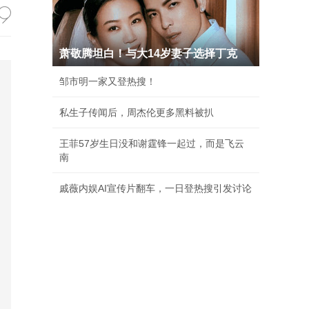
萧敬腾坦白！与大14岁妻子选择丁克
邹市明一家又登热搜！
私生子传闻后，周杰伦更多黑料被扒
王菲57岁生日没和谢霆锋一起过，而是飞云
南
戚薇内娱AI宣传片翻车，一日登热搜引发讨论