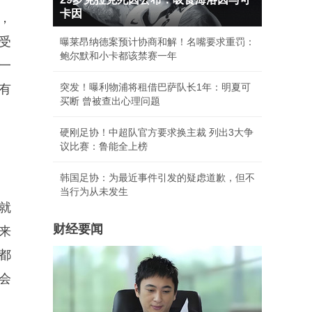
卡因
，
受
曝莱昂纳德案预计协商和解！名嘴要求重罚：
鲍尔默和小卡都该禁赛一年
一
突发！曝利物浦将租借巴萨队长1年：明夏可
有
买断 曾被查出心理问题
硬刚足协！中超队官方要求换主裁 列出3大争
议比赛：鲁能全上榜
韩国足协：为最近事件引发的疑虑道歉，但不
当行为从未发生
就
财经要闻
来
都
会