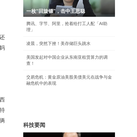
一枚“回旋镖”，击中王思聪
腾讯、字节、阿里，抢着给打工人配「AI助
理」
还
凌晨，突然下挫！美存储巨头跳水
妈
美国发起对中国企业从东南亚租赁算力的调
查！
交易危机：黄金原油美股美债美元在战争与金
融危机中的表现
西
特
俩
科技要闻