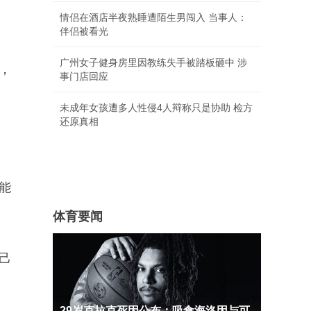
情侣在酒店半夜熟睡遭陌生男闯入 当事人：
伴侣被看光
广州女子健身房里因教练失手被踏板砸中 涉
，
事门店回应
未成年女孩遭多人性侵4人辩称只是协助 检方
还原真相
能
体育要闻
己
29岁克拉克死因公布：吸食海洛因与可