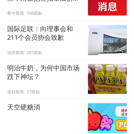
起；当事人：鱼重7斤6
鲁中晨报
106跟贴
两，做成红烧辣子鱼块，
味道很好
国际足联：向理事会和
211个会员协会致歉
澎湃新闻
287跟贴
明治牛奶，为何中国市场
跌下神坛？
蓝鲸新闻
57跟贴
天空硬糖消