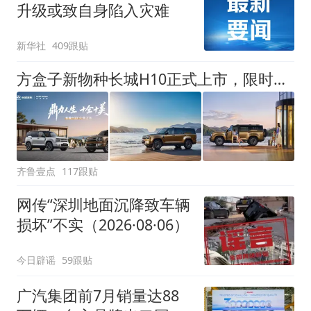
升级或致自身陷入灾难
新华社
409跟贴
方盒子新物种长城H10正式上市，限时换新价20.18万元起
齐鲁壹点
117跟贴
网传“深圳地面沉降致车辆
损坏”不实（2026·08·06）
今日辟谣
59跟贴
广汽集团前7月销量达88