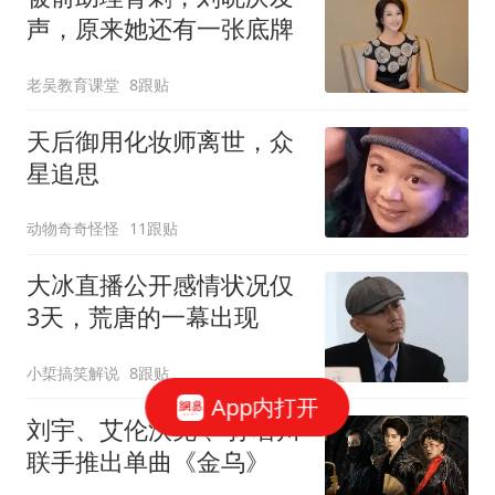
声，原来她还有一张底牌
老吴教育课堂
8跟贴
天后御用化妆师离世，众
星追思
动物奇奇怪怪
11跟贴
大冰直播公开感情状况仅
3天，荒唐的一幕出现
小梊搞笑解说
8跟贴
App内打开
刘宇、艾伦沃克 、孙名川
联手推出单曲《金乌》