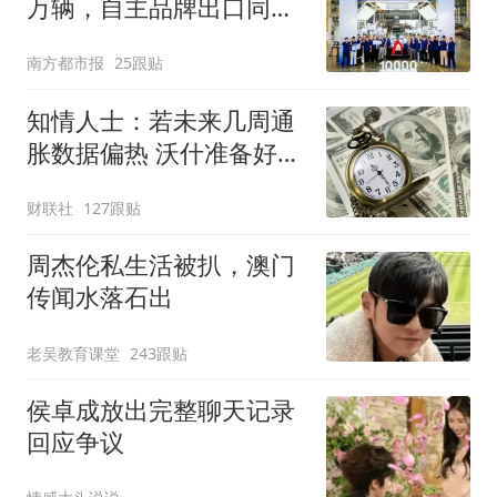
万辆，自主品牌出口同比
增130%
南方都市报
25跟贴
知情人士：若未来几周通
胀数据偏热 沃什准备好加
息
财联社
127跟贴
周杰伦私生活被扒，澳门
传闻水落石出
老吴教育课堂
243跟贴
侯卓成放出完整聊天记录
回应争议