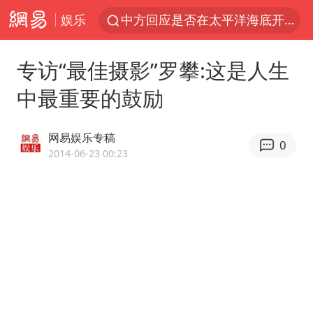
娱乐
中方回应是否在太平洋海底开采稀土
看守所辅警收受10万获刑1年
专访“最佳摄影”罗攀:这是人生
宇树科技发行价格150.80元/股
中最重要的鼓励
宇树科技王兴兴身家有望超200亿元
五粮液渠道价一箱上涨近百元
网易娱乐专稿
0
CIA被曝已秘密设立古巴工作组
2014-06-23 00:23
法国将禁止“未经同意的电话营销”
吉林一“温度计大楼”读数爆表
贵州轮胎子公司获美国退税8136万
“深圳地面沉降致车辆损坏”不实
泰国一女公务员妆容引争议 本人回应