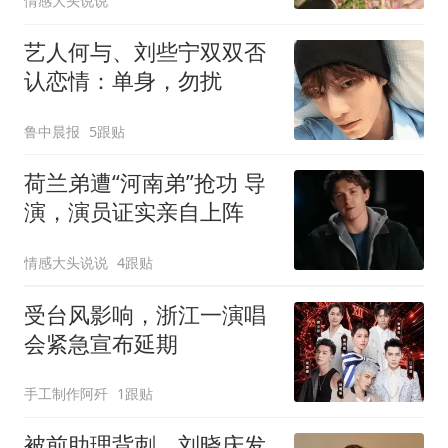
情感大头说说
艺人何与、刘些宁双双否
认恋情：单身，勿扰
鲁中晨报
5跟贴
荷兰弟遭“河南弟”抢功 导
演，演员证实亲自上阵
情感大头说说
4跟贴
受台风影响，浙江一演唱
会紧急宣布延期
手工制作阿歼
1跟贴
被前助理背刺，刘晓庆发