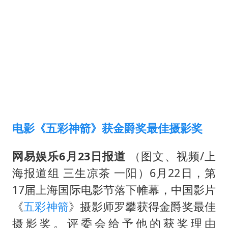
女子利用漏洞0元薅走3000多件家电
80后女柜员逆袭成4200亿银行副行长
27岁女子成组织卖淫集团主犯被通缉
24小时不关空调 电费会更低吗
东方甄选被判赔偿江小白30万元
奋进开新局 实干挑大梁
电影《五彩神箭》获金爵奖最佳摄影奖
网易娱乐6月23日报道
（图文、视频/上
海报道组 三生凉茶 一阳）6月22日，第
17届上海国际电影节落下帷幕，中国影片
《
五彩神箭
》摄影师罗攀获得金爵奖最佳
摄影奖。评委会给予他的获奖理由