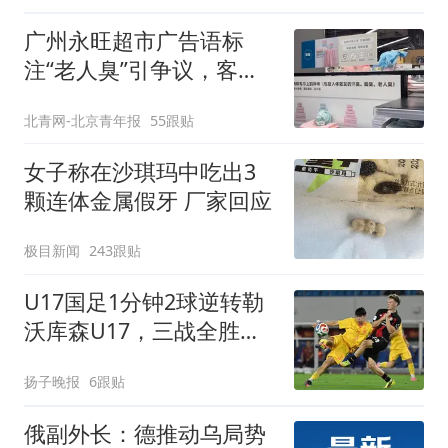
广州永旺超市广告语标
注“老人臭”引争议，客服
回应
北青网-北京青年报
55跟贴
女子称在沙琪玛中吃出3
颗连体金属假牙 厂家回应
极目新闻
243跟贴
U17国足1分钟2球逆转勒
沃库森U17，三战全胜！
赵松源替补登场传射建功
扬子晚报
6跟贴
俄副外长：德推动乌局势