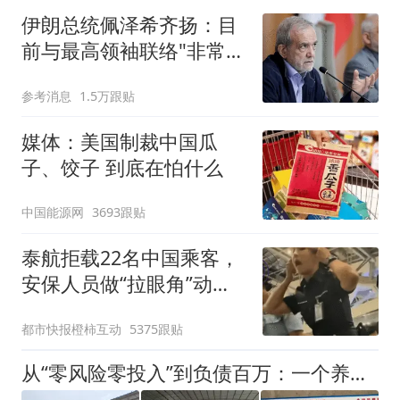
伊朗总统佩泽希齐扬：目
前与最高领袖联络"非常困
难"
参考消息
1.5万跟贴
媒体：美国制裁中国瓜
子、饺子 到底在怕什么
中国能源网
3693跟贴
泰航拒载22名中国乘客，
安保人员做“拉眼角”动
作，泰国机场最新回应：
都市快报橙柿互动
5375跟贴
拒绝登机决定由航司作
出；亲历者：曾承诺免费
从“零风险零投入”到负债百万：一个养牛项目崩盘后，谁该为农户的贷款买单丨红星调查
改签但没兑现