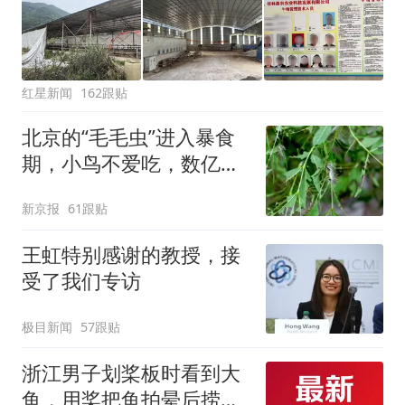
红星新闻
162跟贴
北京的“毛毛虫”进入暴食
期，小鸟不爱吃，数亿头
小蜂迎战
新京报
61跟贴
王虹特别感谢的教授，接
受了我们专访
极目新闻
57跟贴
浙江男子划桨板时看到大
鱼，用桨把鱼拍晕后捞