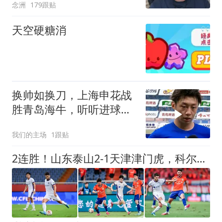
念洲
179跟贴
天空硬糖消
换帅如换刀，上海申花战
胜青岛海牛，听听进球功
臣徐皓阳怎么说
我们的主场
1跟贴
2连胜！山东泰山2-1天津津门虎，科尔多瓦乌龙，产生3大不可思议+2个不争事实