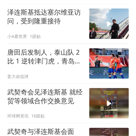
泽连斯基抵达塞尔维亚访
问，受到隆重接待
小A看世界
1跟贴
唐田后发制人，泰山队 2
比 1 逆转津门虎，青岛海
牛保留一线生机
姜大叔侃球
武契奇会见泽连斯基 就经
贸等领域合作交换意见
环球网资讯
16跟贴
武契奇与泽连斯基会面