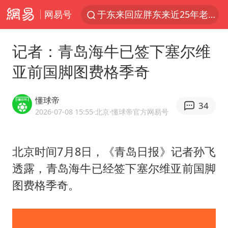
网易号
于东来回应胖东来近25年老店年底关闭
白海豚对华东华北影响会大于巴威
记者：青岛海牛已签下塞尔维
浙江省甬江发生2026年第1号洪水
亚前国脚图费格季奇
刘嘉玲晒与周星驰合照
独闯南太行的失联女生最后轨迹已确认
懂球帝
34
香港刷新1884年以来最高气温纪录
2026-07-08 15:55
·北京
·懂球帝官方网易号
央视新主播李秋莹母校发文祝贺
北京时间7月8日，《青岛日报》记者孙飞
上门女婿出轨女邻居多年被判重婚罪
透露，青岛海牛已经签下塞尔维亚前国脚
上海全力守护市民“菜篮子”
图费格季奇。
国足U17与阿森纳决赛取消 并列冠军
以军士兵把枪口对准中国记者