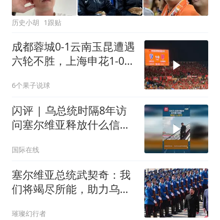
历史小胡
1跟贴
成都蓉城0-1云南玉昆遭遇
六轮不胜，上海申花1-0青
岛海牛
6个果子说球
闪评 | 乌总统时隔8年访
问塞尔维亚释放什么信
号？
国际在线
塞尔维亚总统武契奇：我
们将竭尽所能，助力乌的
欧洲一体化进程
璀璨幻行者