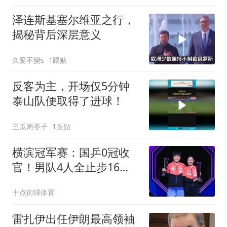
泽连斯基塞尔维亚之行，
揭秘背后深层意义
久愛不變s
1跟贴
反客为主，开场仅5分钟
泰山队便取得了进球！
三瓜两枣子
1跟贴
横滨冠军赛：国乒0冠收
官！男队4人全止步16
强，张本兄妹携手登顶
十点街球体育
雷扎伊出任伊朗最高领袖