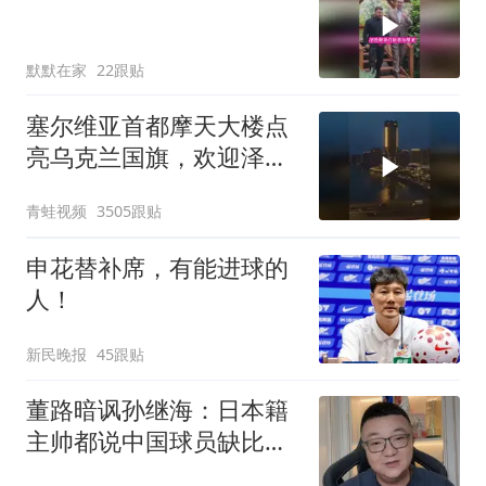
默默在家
22跟贴
塞尔维亚首都摩天大楼点
亮乌克兰国旗，欢迎泽连
斯基到访
青蛙视频
3505跟贴
申花替补席，有能进球的
人！
新民晚报
45跟贴
董路暗讽孙继海：日本籍
主帅都说中国球员缺比赛
基本功联盟要崩