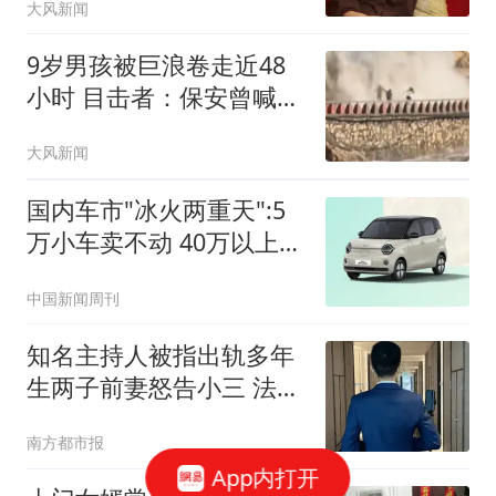
大风新闻
9岁男孩被巨浪卷走近48
小时 目击者：保安曾喊话
劝阻
大风新闻
国内车市"冰火两重天":5
万小车卖不动 40万以上的
抢购
中国新闻周刊
知名主持人被指出轨多年
生两子前妻怒告小三 法院
判了
南方都市报
App内打开