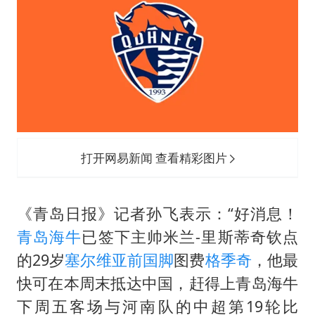
暑期研学游升温 在旅途中增长知识
猫咪过火把节被抹成黑猫
BLG经理辟谣Bin离队
曹颖儿子首次演长剧
“开学三件套”全线暴涨
总书记点赞的非遗苗绣焕发新生机
打开网易新闻 查看精彩图片
《青岛日报》记者孙飞表示：“好消息！
青岛海牛
已签下主帅米兰-里斯蒂奇钦点
的29岁
塞尔维亚
前国脚
图费
格季奇
，他最
快可在本周末抵达中国，赶得上青岛海牛
下周五客场与河南队的中超第19轮比