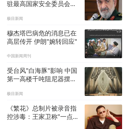
驻最高国家安全委员会代
表
极目新闻
穆杰塔巴病危的消息已在
高层传开 伊朗"婉转回应"
中国新闻周刊
受台风"白海豚"影响 中国
第一高楼千吨阻尼器摆动
明显
极目新闻
《繁花》总制片被录音指
控涉毒：王家卫称"一点够
了"