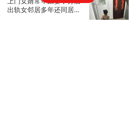
上门女婿常年跟妻子分居
出轨女邻居多年还同居生
子
都市快报橙柿互动
南航一航班起飞过程中遭
遇雷击 机身发现雷击点20
余处
蓬勃新闻
华国锋出任军委主席，粟
裕为何反对宣传他？叶帅
还说做得好
扬平说史
39岁女演员破产失业 炒股
亏掉20年积蓄靠年迈母亲