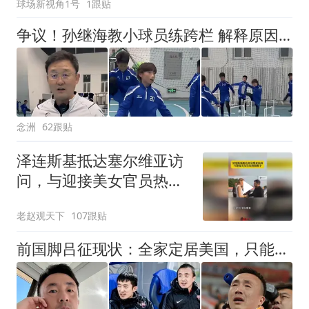
球场新视角1号
1跟贴
争议！孙继海教小球员练跨栏 解释原因：这么练才专业 与董路不同
念洲
62跟贴
泽连斯基抵达塞尔维亚访
问，与迎接美女官员热情
握手！
老赵观天下
107跟贴
前国脚吕征现状：全家定居美国，只能踢野球，儿子也走上足球路