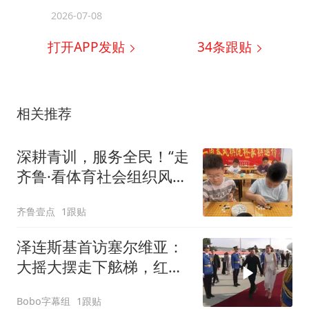
2026-07-08
打开APP发贴
34
条跟贴
相关推荐
深耕青训，服务全民！“走
齐鲁·看体育社会组织风
采”走进沂水
齐鲁壹点
1跟贴
泽连斯基首访塞尔维亚：
大摇大摆走下舷梯，红毯
礼兵美女官员迎接
Bobo字幕组
1跟贴