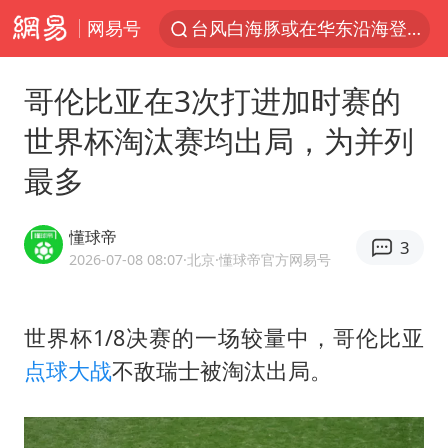
网易号
台风白海豚或在华东沿海登陆
逃犯看演唱会 刚出地铁就被逮住
哥伦比亚在3次打进加时赛的
因凡蒂诺首次公开道歉
世界杯淘汰赛均出局，为并列
41岁女子为鼓励女儿考上985研究生
最多
人贩子“梅姨”真实姓名曝光
《Monica》填词人黎彼得去世
懂球帝
3
普京宣布多项人事调整
2026-07-08 08:07
·北京
·懂球帝官方网易号
“银行午休1.5小时”留个窗口行不行
谷歌首席科学家Jeff Dean离职创业
世界杯1/8决赛的一场较量中，哥伦比亚
点球大战
不敌瑞士被淘汰出局。
22岁女生南太行山失联已超十天
汕头市政府被约谈