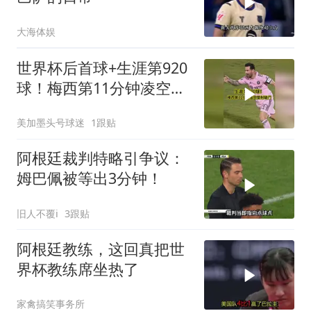
大海体娱
世界杯后首球+生涯第920
球！梅西第11分钟凌空垫
射破门，太帅了
美加墨头号球迷
1跟贴
阿根廷裁判特略引争议：
姆巴佩被等出3分钟！
旧人不覆i
3跟贴
阿根廷教练，这回真把世
界杯教练席坐热了
家禽搞笑事务所