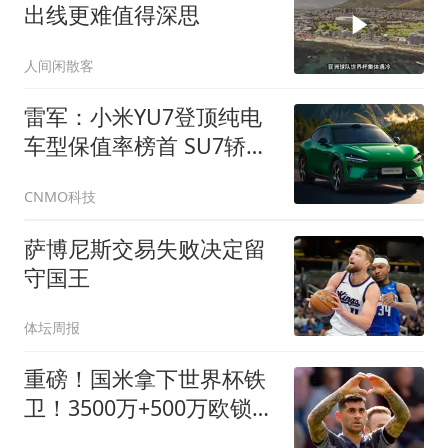
出线更难值得深思
人间闲散客
雷军：小米YU7登顶纯电
车型保值率榜首 SU7轿车
第一
CNMO科技
萨博尼斯交易失败决定留
守国王
体坛周报
重磅！国米拿下世界杯铁
卫！3500万+500万欧锁定
罗梅罗，签约至2031年