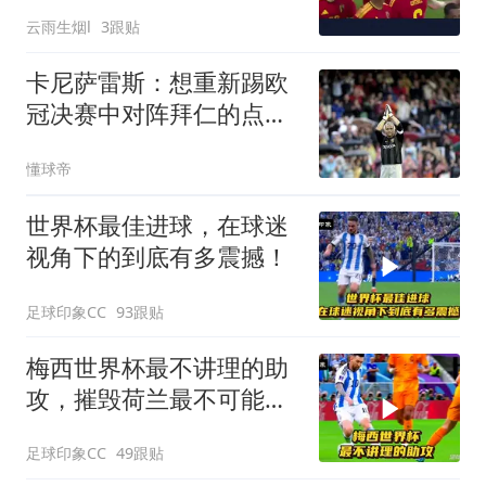
心动魄！
云雨生烟l
3跟贴
卡尼萨雷斯：想重新踢欧
冠决赛中对阵拜仁的点球
大战
懂球帝
世界杯最佳进球，在球迷
视角下的到底有多震撼！
足球印象CC
93跟贴
梅西世界杯最不讲理的助
攻，摧毁荷兰最不可能的
防守线！
足球印象CC
49跟贴