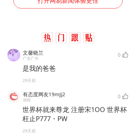
打开网易新闻体验更佳
文馨晓兰
0
广东广州
是我的爸爸
29天前
有态度网友19mJj2
0
湖南
世界杯就来尊龙 注册宋1OO 世界杯
枉止P777・PW
29天前