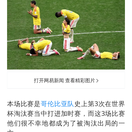
陕西柞水遭遇暴雨五千余户群众转移
蜜雪冰城员工抽烟收银 门店现已停业
嘲讽周星驰无儿女没朋友 李修贤道歉
董路致歉：泰国10岁黑人父母是伪造的
坚持党全面领导和党中央集中统一领导
打开网易新闻 查看精彩图片
本场比赛是
哥伦比亚队
史上第3次在世界
杯淘汰赛当中打进加时赛，而这3场比赛
他们很不幸地都成为了被淘汰出局的一