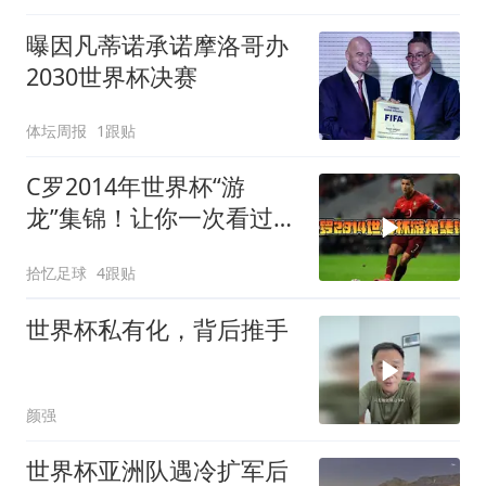
曝因凡蒂诺承诺摩洛哥办
2030世界杯决赛
体坛周报
1跟贴
C罗2014年世界杯“游
龙”集锦！让你一次看过
瘾！
拾忆足球
4跟贴
世界杯私有化，背后推手
颜强
世界杯亚洲队遇冷扩军后