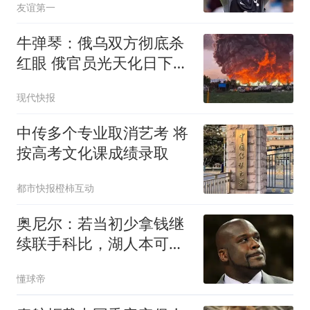
友谊第一
牛弹琴：俄乌双方彻底杀
红眼 俄官员光天化日下被
暗杀
现代快报
中传多个专业取消艺考 将
按高考文化课成绩录取
都市快报橙柿互动
奥尼尔：若当初少拿钱继
续联手科比，湖人本可拿
下7枚总冠军
懂球帝