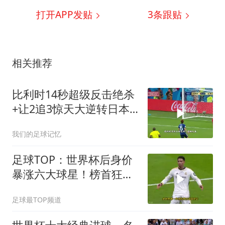
打开APP发贴
3
条跟贴
相关推荐
比利时14秒超级反击绝杀
+让2追3惊天大逆转日本
2018世界杯1/8决赛
我们的足球记忆
足球TOP：世界杯后身价
暴涨六大球星！榜首狂涨
3500万！
足球最TOP频道