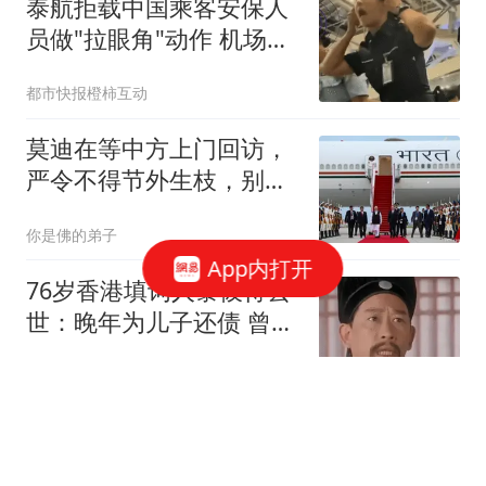
泰航拒载中国乘客安保人
员做"拉眼角"动作 机场再
回应
都市快报橙柿互动
莫迪在等中方上门回访，
严令不得节外生枝，别给
中印关系添乱
你是佛的弟子
App内打开
76岁香港填词人黎彼得去
世：晚年为儿子还债 曾想
征婚
青岛新闻网
因凡蒂诺道歉