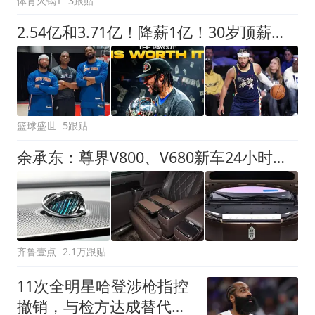
体育火锅T
3跟贴
2.54亿和3.71亿！降薪1亿！30岁顶薪！这次怎么选？
篮球盛世
5跟贴
余承东：尊界V800、V680新车24小时大定突破3500台
齐鲁壹点
2.1万跟贴
11次全明星哈登涉枪指控
撤销，与检方达成替代协