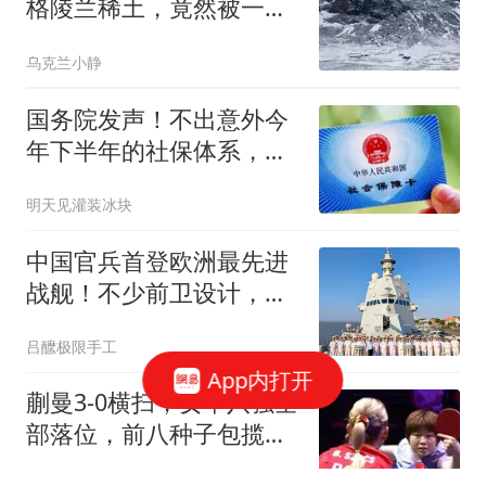
格陵兰稀土，竟然被一
把"中国锁"卡死
乌克兰小静
国务院发声！不出意外今
年下半年的社保体系，可
能有这4大变化
明天见灌装冰块
中国官兵首登欧洲最先进
战舰！不少前卫设计，也
让我军开了眼界
吕醿极限手工
App内打开
蒯曼3-0横扫，女单八强全
部落位，前八种子包揽，
中日各占三席！