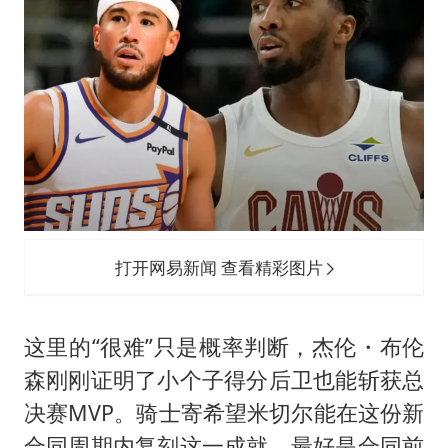
打开网易新闻 查看精彩图片
这里的“很难”只是概率判断，杰伦・
布伦
森
刚刚证明了小个子得分后卫也能斩获总
决赛MVP。骑士寄希望米切尔能在这份新
合同周期内复刻这一成就，最好是合同前