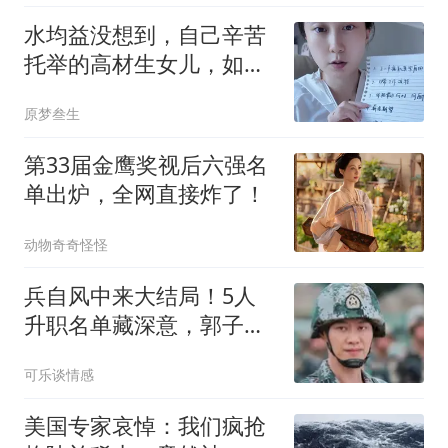
水均益没想到，自己辛苦
托举的高材生女儿，如今
为家庭琐事操碎心
原梦叁生
第33届金鹰奖视后六强名
单出炉，全网直接炸了！
动物奇奇怪怪
兵自风中来大结局！5人
升职名单藏深意，郭子剑
晋升最让人意难平
可乐谈情感
美国专家哀悼：我们疯抢