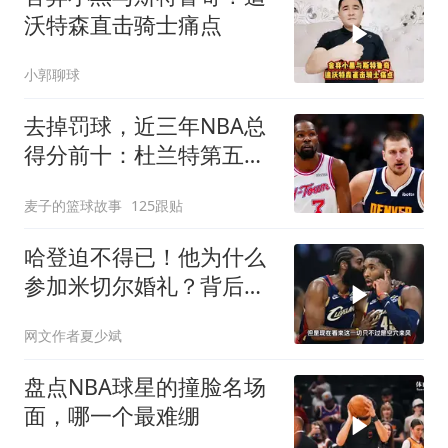
沃特森直击骑士痛点
小郭聊球
去掉罚球，近三年NBA总
得分前十：杜兰特第五，
约基奇第二，那亚历山大
麦子的篮球故事
125跟贴
呢？
哈登迫不得已！他为什么
参加米切尔婚礼？背后的
原因其实很残酷
网文作者夏少斌
盘点NBA球星的撞脸名场
面，哪一个最难绷