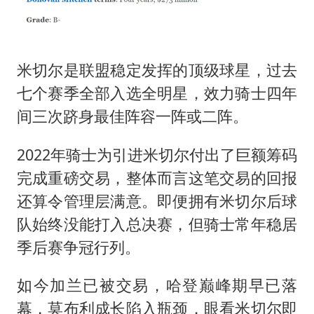
米切尔是联盟稳定发挥的顶级球星，过去
七个赛季全部入选全明星，效力骑士四年
间三次跻身最佳阵容一阵或二阵。
2022年骑士为引进米切尔付出了巨额筹码
完成重磅交易，整体而言这笔交易的回报
还算令管理层满意。即便拥有米切尔后球
队始终没能打入总决赛，但骑士常年稳居
季后赛争冠行列。
如今加兰已被交易，哈登巅峰期早已落
幕，莫布利成长陷入瓶颈，眼看米切尔即