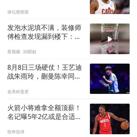
议
体坛观察猿
发泡水泥填不满，装修师
傅检查发现漏到楼下：出
风口未延伸到外墙
星视频
20跟贴
8月8日三场硬仗！王艺迪
战朱雨玲，蒯曼陈幸同抗
日悬念拉满
老斉科普君
火箭小将难拿全额顶薪！
名记曝5年2亿或是合适选
择 能否提前续约
惊奇侃球