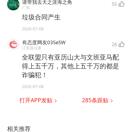
请带我去天之涯海之角
55
广东
垃圾合同产生
2026-07-08
有态度网友03SeSW
26
江苏连云港
全联盟只有亚历山大与文班亚马配
得上五千万，其他上五千万的都是
诈骗犯！
2026-07-08
打开APP发贴
285
条跟贴
相关推荐