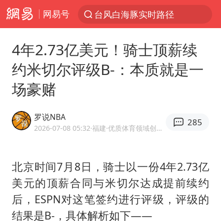
网易号
台风白海豚实时路径
“电影+”如何激发千亿级消费新活力？
4年2.73亿美元！骑士顶薪续
秘鲁和墨西哥宣布恢复外交关系
约米切尔评级B-：本质就是一
沙特土耳其巴基斯坦签署共同防务协议
场豪赌
中医教你一招提升气血
全球首个长时储能一体化产业园量产
罗说NBA
285
四川宜宾市高县4.9级地震致1人死亡
2026-07-08 05:32
·福建
·优质体育领域创作者
胜宏科技：股票交易异常波动
中巨芯：上半年归母净利润1405.77万元
北京时间7月8日，骑士以一份4年2.73亿
美元的顶薪合同与米切尔达成提前续约
美股存储板块集体大跌
后，ESPN对这笔签约进行评级，评级的
U17国足点球大战淘汰河床晋级决赛
结果是B-，具体解析如下——