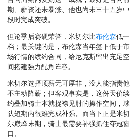
期、薪资还未暴涨、他也尚未三十五岁中
段时完成突破。
但论季后赛硬荣誉，米切尔比
布伦森
低一
档；最关键的是，布伦森当年签下低于市
场行情的续约合同，给尼克斯留出充足空
间搭建强力配角阵容。
米切尔选择顶薪无可厚非，没人能指责他
不主动降薪；但客观事实是，这份天价续
约叠加骑士本就捉襟见肘的操作空间，球
队短期内很难完成补强。而当下正是米切
尔巅峰末期，骑士最需要补强抓住夺冠窗
口。