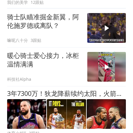
我们的美学
12跟贴
骑士队瞄准掘金新翼，阿
伦施罗德或离队？
嘛呢八十分
3跟贴
暖心骑士爱心接力，冰柜
温情满满
科技社Alpha
3年7300万！狄龙降薪续约太阳，火箭记者无奈发声，斯通本想保他