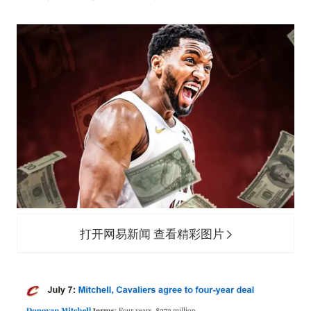
百花奖开幕式
38岁演员求职万岁山NPC成功
老中医：立秋后养心是关键
国防部：中国军队坚决反制任何闹海挑衅图谋
我国外贸延续良好增长态势
东航：国内客票提前14天免费退改
欧阳娜娜窦靖童好搭
夯实基础开新局
打开网易新闻 查看精彩图片