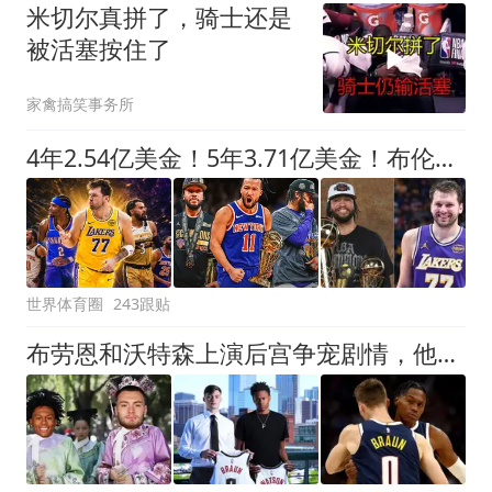
米切尔真拼了，骑士还是
被活塞按住了
家禽搞笑事务所
4年2.54亿美金！5年3.71亿美金！布伦森步步为营，东契奇没有退路
世界体育圈
243跟贴
布劳恩和沃特森上演后宫争宠剧情，他俩到底谁值2500万？