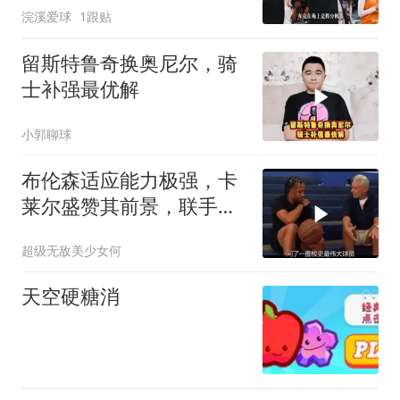
浣溪爱球
1跟贴
留斯特鲁奇换奥尼尔，骑
士补强最优解
小郭聊球
布伦森适应能力极强，卡
莱尔盛赞其前景，联手东
契奇未来可期
超级无敌美少女何
天空硬糖消