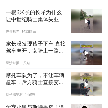
一根6米长的长矛为什么
让中世纪骑士集体失业
虎哥视界
1432跟贴
家长没发现孩子下车 直接
驾车离开，女骑士一路追
赶告知孩子家长，网友：
星沙时报
3跟贴
这父母也太大意了
摩托车队为了，不让车辆
超车，后方骑士直接变道
压车！
胡子搞笑君
14跟贴
舍弃小黑与斯特鲁奇！追