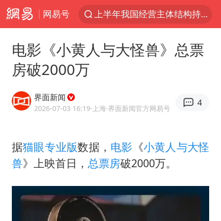
网易号
上半年我国经营主体结构持续优化
于东来回应胖东来近25年老店年底关闭
电影《小黄人与大怪兽》总票
《披荆斩棘2026》阵容官宣
房破2000万
中国籍豪华游艇富商之子在泰国被杀
白海豚北上或致京津冀暴雨
界面新闻
4
美将每月供乌爱国者拦截导弹
2026-07-03 16:19
·上海
·界面新闻官方网易号
《龙餐馆》 冲奖
据
猫眼
专业版
数据，
电影
《
小黄人与大怪
世界第1特鲁姆普斯诺克中国赛一轮游
兽
》上映首日，
总票房
破2000万​​​。
上门女婿出轨女邻居多年被判重婚罪
新疆一婚礼线上邀请引热议
香港刷新1884年以来最高气温纪录