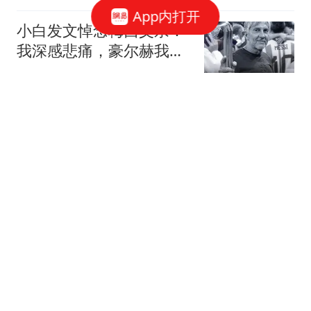
App内打开
小白发文悼念梅西父亲：
我深感悲痛，豪尔赫我们
永远铭记你
懂球帝
9岁男孩被巨浪卷走近48
小时 目击者：保安曾喊话
劝阻
大风新闻
国内车市"冰火两重天":5
万小车卖不动 40万以上的
抢购
中国新闻周刊
上门女婿常年跟妻子分居