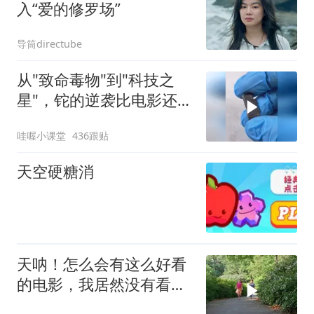
入“爱的修罗场”
导筒directube
从"致命毒物"到"科技之
星"，铊的逆袭比电影还精
彩！
哇喔小课堂
436跟贴
天空硬糖消
天呐！怎么会有这么好看
的电影，我居然没有看
过，可恶可恶