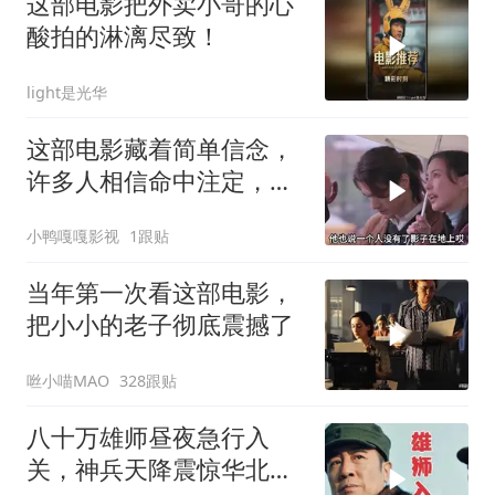
这部电影把外卖小哥的心
酸拍的淋漓尽致！
light是光华
这部电影藏着简单信念，
许多人相信命中注定，深
度解读背后缘由
小鸭嘎嘎影视
1跟贴
当年第一次看这部电影，
把小小的老子彻底震撼了
咝小喵MAO
328跟贴
八十万雄师昼夜急行入
关，神兵天降震惊华北敌