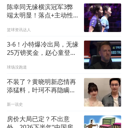
陈幸同无缘横滨冠军3弊
端太明显！落点+主动性
+接发都成问题！
篮球资讯达人
3-6！小特爆冷出局，无缘
25万镑奖金，赵心童登顶
世界第1条件出炉
球场没跑道
不装了？黄晓明新恋情再
添猛料，叶珂不再隐瞒，
自曝生女分手原因
新一说史
房价大局已定？不出意
外，2026下半年“中国房