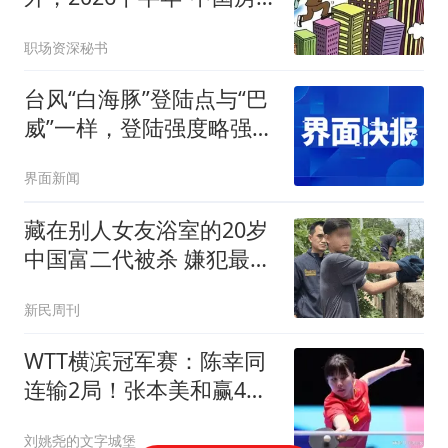
价”将迎来3大变化
职场资深秘书
台风“白海豚”登陆点与“巴
威”一样，登陆强度略强
于“巴威”
界面新闻
藏在别人女友浴室的20岁
中国富二代被杀 嫌犯最新
发声
新民周刊
WTT横滨冠军赛：陈幸同
连输2局！张本美和赢4
分，KO卫冕冠军？
刘姚尧的文字城堡