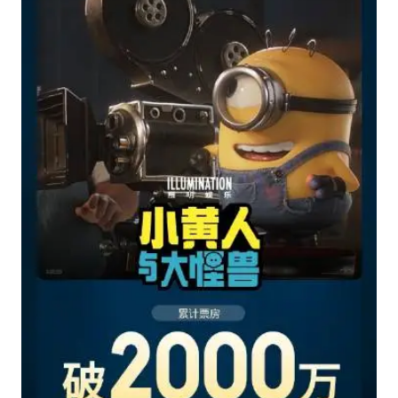
国足U17与阿森纳决赛取消 并列冠军
构建更高水平的全民健身公共服务体系
云南一男子胃中取出180颗铁钉
景区回应“麦积山石窟看完需2000元”
曹颖儿子首次演长剧
以军士兵把枪口对准中国记者
奋力开创中国式现代化建设新局面