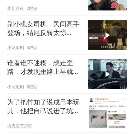
军！
雾切月夜
2跟贴
别小瞧女司机，民间高手
登场，结尾反转太惊
喜！！
小龙追剧
5跟贴
谁看谁不迷糊，想走歪
路，才发现歪路上早就挤
满了人
小龙追剧
6跟贴
为了把竹知了说成日本玩
具，他把自己说进了坑
里，被网友举报台独
历史总在押韵