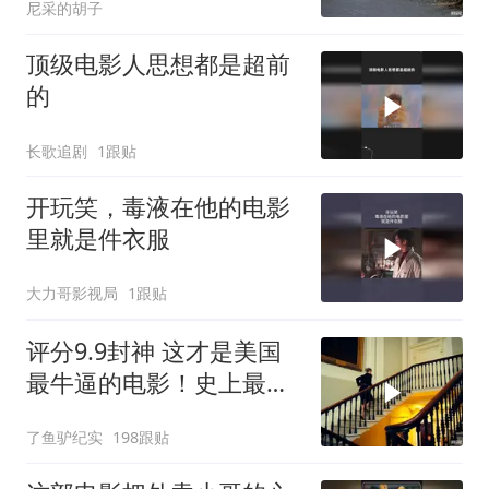
尼采的胡子
顶级电影人思想都是超前
的
长歌追剧
1跟贴
开玩笑，毒液在他的电影
里就是件衣服
大力哥影视局
1跟贴
评分9.9封神 这才是美国
最牛逼的电影！史上最高
智商的天才律师！
了鱼驴纪实
198跟贴