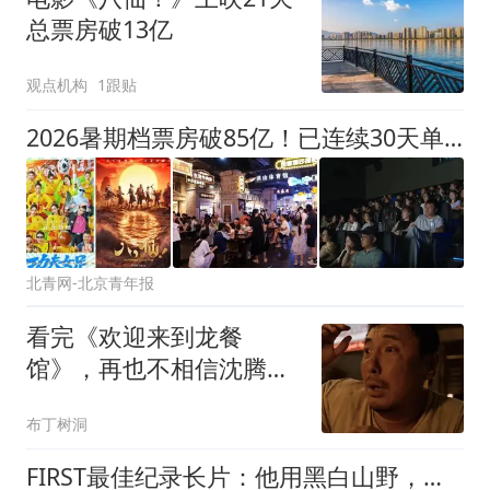
总票房破13亿
观点机构
1跟贴
2026暑期档票房破85亿！已连续30天单日票房破亿
北青网-北京青年报
看完《欢迎来到龙餐
馆》，再也不相信沈腾了
(含剧透)
布丁树洞
FIRST最佳纪录长片：他用黑白山野，装下一代人童年诗意