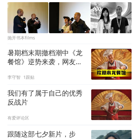
抛开书本films
暑期档末期撤档潮中《龙
餐馆》逆势来袭，网友肯
定沈腾演技要颁奖
李守智
1跟贴
我们有了属于自己的优秀
反战片
有爱评论区
跟随这部七夕新片，步