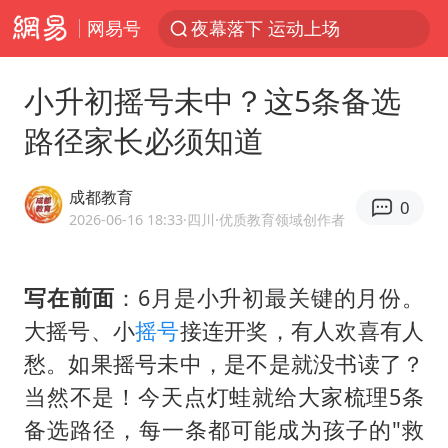
网易号
夜幕落下 运动上场
1岁宝宝碰坏纸巾盒 宝妈被索赔924元
小升初摇号未中？这5条备选
台风白海豚环流面积近似13个浙江
路径家长必须知道
Meta被判支付5.67亿美元
台风白海豚逼近 暴雨大暴雨来袭
成都教育
0
OpenAI为免费用户升级GPT-5.6 Luna
2026-06-16 18:33
·四川
·优质教育领域创作者
47岁妈妈突然产女 26岁女儿：很震惊
写在前面
：6月是小升初最关键的月份。
中国稀土盘中涨停
大摇号、小
摇号
接连开奖，有人欢喜有人
日本广岛民众举行游行反对政府行径
愁。如果摇号未中，是不是就没书读了？
21楼高空抛物嫌疑人被拘留
当然不是！今天点灯蛙就给大家梳理5条
实探山东最热的“中国蔬菜之乡”
备选路径，每一条都可能成为孩子的"救