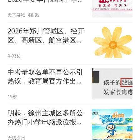
水平合格考试成绩8月10
天下泉城
4跟贴
日可查了！
2026年郑州管城区、经开
区、高新区、航空港区小
学入学报名须知！
牛家长
中考录取名单不再公示引
热议，教育局官方作出回
应
19楼
明起，徐州主城区多所公
办热门小学电脑派位报名
开启！
无线徐州