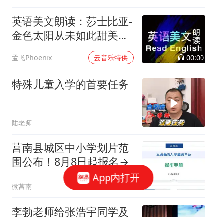
英语美文朗读：莎士比亚-
金色太阳从未如此甜美吻
过
00:00
孟飞Phoenix
云音乐特供
特殊儿童入学的首要任务
陆老师
莒南县城区中小学划片范
围公布！8月8日起报名→
App内打开
微莒南
李勃老师给张浩宇同学及