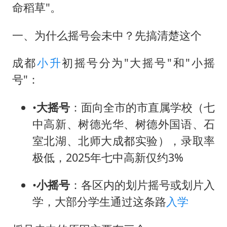
女子开一天一夜空调后二氧化碳中毒
命稻草"。
台风白海豚最新路径研判来了
一、为什么摇号会未中？先搞清楚这个
船舶避风项目停工 多地全力防台风
我国编制完成新版全月地质图
成都
小升
初摇号分为"大摇号"和"小摇
男子结婚8年发现3个女儿均非亲生
号"：
消费新图景｜多举措提升消费体验 释放夏日经济活力
•
大摇号
：面向全市的市直属学校（七
奋进开新局 实干挑大梁
中高新、树德光华、树德外国语、石
室北湖、北师大成都实验），录取率
极低，2025年七中高新仅约3%
•
小摇号
：各区内的划片摇号或划片入
学，大部分学生通过这条路
入学