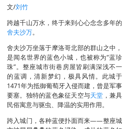
文/
刘竹
跨越千山万水，终于来到心心念念多年的
舍夫沙万
。
舍夫沙万坐落于摩洛哥北部的群山之中，
是闻名世界的蓝色小城，也被称为“蓝珍
珠”。整座城市街巷房屋皆刷满深浅不一
的蓝调，清新梦幻，极具风情。此城于
1471年为抵御葡萄牙入侵而建，曾是军事
要塞。独特的蓝色象征天空与
天堂
，兼具
民俗寓意与驱虫、降温的实用作用。
跨入城门，各种蓝便扑面而来——整座城