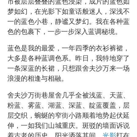
市被层层叠叠的蓝色浸染，成片的蓝色如
梦如幻，在光影下如童话般迷人，深浅不
一的蓝色小巷，静谧又梦幻。我在各种蓝
色的包裹下，一步一步深入蓝调秘境。
蓝色是我的最爱，一年四季的衣衫裤裙，
大多是各种蓝调色系。昨日，我特地穿了
一条深蓝的长裙，只想跟舍夫沙万来一场
浪漫的相逢与相融。
舍夫沙万街巷屋舍几乎全被浅蓝、天蓝、
粉蓝、雾蓝、湖蓝、深蓝、靛蓝覆盖，层
层交织，蜿蜒的窄街小路顺着地势起伏延
伸，一如我们山城重庆。斑驳的墙面诉说
着古老的历史，阳光洒落其间，
光影
打在