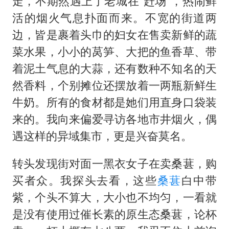
走，不期然遇上了老城在“赶场”，热闹鲜
活的烟火气息扑面而来。不宽的街道两
边，皆是裹着头巾的妇女在售卖新鲜的蔬
菜水果，小小的莴笋、大把的鱼香草、带
着泥土气息的大蒜，还有数种不知名的天
然香料，个别摊位还摆放着一两瓶新鲜生
牛奶。所有的食材都是她们用直身口袋装
来的。我向来偏爱寻访各地市井烟火，偶
遇这样的异域集市，更是兴奋莫名。
转头发现街对面一黑衣女子在卖桑葚，购
买者众。我探头去看，这些
桑葚
白中带
紫，个头不算大，大小也不均匀，一看就
是没有使用过催长素的原生态桑葚，论杯