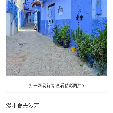
外国游客的“中国游三件套”火了
上海大部迎大暴雨
一周大涨超7% 金价为何突然上涨
WTT横滨冠军赛女单四强国乒占三席
谢霆锋演唱会隔空祝王菲生日快乐
构建更高水平的全民健身公共服务体系
打开网易新闻 查看精彩图片
漫步舍夫沙万