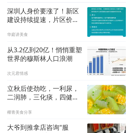
深圳人身价要涨了！新区
建设持续提速，片区价值
迎来爆发
华庭讲美食
从3.2亿到20亿！悄悄重塑
世界的穆斯林人口浪潮
次元君情感
立秋后使劲吃，一利尿，
二润肺，三化痰，四健
脾，不懂就可惜了
椰青美食分享
大爷到推拿店咨询"服