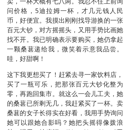
卖，一杯大概有七八两。我忍不住上前询
问价格，5迪拉姆一杯，才几元钱人民
币，好便宜。我摸出刚刚找导游换的一张
百元大钞，对方摇摇头，又用手势比画她
找不开。我已明确表示要购买，她仍拿起
一颗桑葚递给我，微笑着示意我品尝。
哇，好甜啊！
这下我更想买了！赶紧去寻一家饮料店，
买了一瓶可乐，把那张百元大钞化整为
零，再跑回集市。就这么一会儿工夫，她
的桑葚已所剩无几，我赶紧买了一杯。卖
桑葚的女子长得实在好看，我用手势询问
她可以跟她合影吗？她把头摇得像拨浪