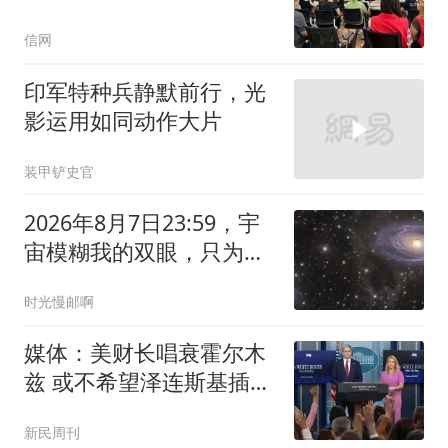
明治理
信网
印军特种兵静默前行，光
影运用如同动作大片
装甲铲史官
2026年8月7日23:59，宇
宙模糊我的双眼，只为让
我用心看见你
时光慢邮啊
媒体：美财长唱衰霍尔木
兹 或不希望泽连斯基插手
伊朗
新民周刊