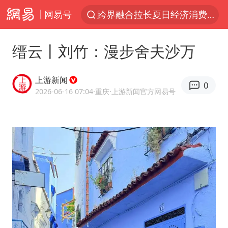
跨界融合拉长夏日经济消费链条
网易号
上海轨交全网络地面高架区段限速运行
拜登前列腺癌恶化
缙云丨刘竹：漫步舍夫沙万
四川宜宾5.5级地震后余震为何不断
“伊斯兰版北约”出现
上游新闻
0
2026-06-16 07:04
·重庆
·上游新闻官方网易号
2026年7月份居民消费价格同比上涨0.5%
台铃电动车仅骑一年就断电趴窝
浙江海域将现5到8米巨浪到狂浪
上海中心城区暴雨预警由橙变红
以军士兵把枪口对准中国记者
白海豚在海上打了个结
方桃子代言广告视频已下架