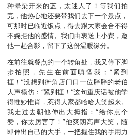
种晕染开来的蓝，太迷人了！等我们拍
完，他热心地还要带我们去下一个景点，
可那时已临近饭点，得去跟大家会合不得
不婉拒他的盛情。我们由衷送上小费，邀
他一起合影，留下了这份温暖缘分。
在前往就餐点的一个转角处，我又停下脚
步拍照，先生在前面嗔怪我：“紧到
捱！”没想到街角店门口一位胖胖的老伯
大声模仿：“紧到捱！”这句重庆话被他学
得惟妙惟肖，惹得大家都哈哈大笑起来。
我走过去朝他伸出大拇指：“给你点个
赞，你太厉害了！”他爽朗高声大笑，随
即伸出自己的大手，一把握住我的手用力