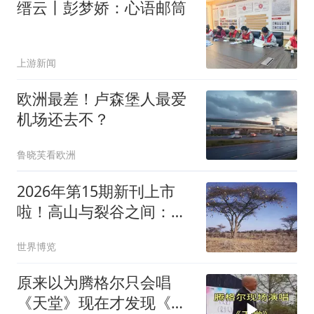
缙云丨彭梦娇：心语邮筒
上游新闻
欧洲最差！卢森堡人最爱
机场还去不？
鲁晓芙看欧洲
2026年第15期新刊上市
啦！高山与裂谷之间：埃
塞俄比亚的三重秘境
世界博览
原来以为腾格尔只会唱
《天堂》现在才发现《天