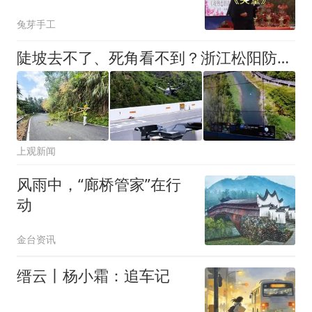
堂》只有他会唱！
兔芽手工
陡坡去不了、死角看不到？浙江松阳防台升级，空中“巡检员”无人机正式上岗
上观新闻
风雨中，“廊桥管家”在行
动
金台资讯
缙云丨杨小霜：追车记