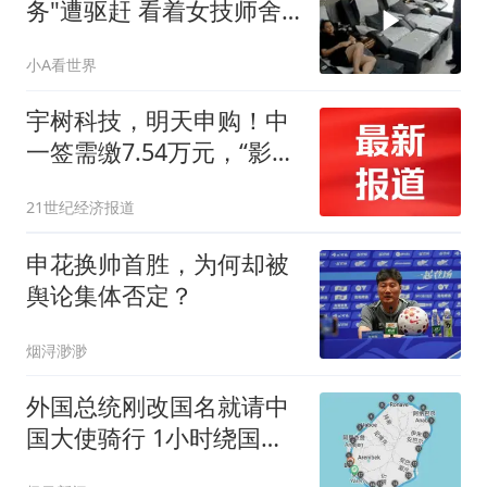
务"遭驱赶 看着女技师舍
不得走
小A看世界
宇树科技，明天申购！中
一签需缴7.54万元，“影子
股”曝光
21世纪经济报道
申花换帅首胜，为何却被
舆论集体否定？
烟浔渺渺
外国总统刚改国名就请中
国大使骑行 1小时绕国境
线1圈