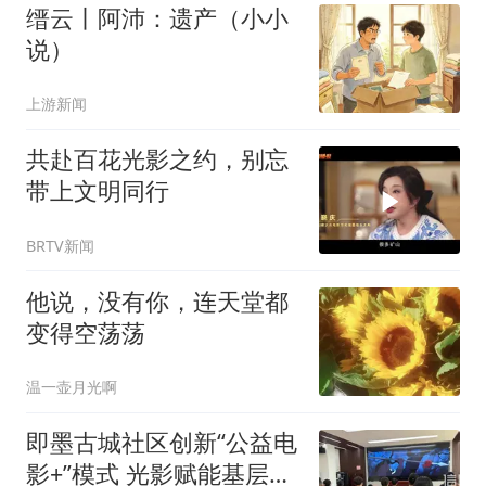
缙云丨阿沛：遗产（小小
说）
上游新闻
共赴百花光影之约，别忘
带上文明同行
BRTV新闻
他说，没有你，连天堂都
变得空荡荡
温一壶月光啊
即墨古城社区创新“公益电
影+”模式 光影赋能基层文