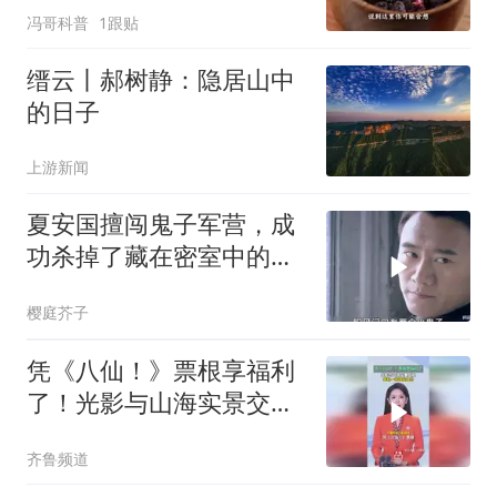
冯哥科普
1跟贴
缙云丨郝树静：隐居山中
的日子
上游新闻
夏安国擅闯鬼子军营，成
功杀掉了藏在密室中的鬼
子军官
樱庭芥子
凭《八仙！》票根享福利
了！光影与山海实景交
融，来赴一场寻仙之约
齐鲁频道