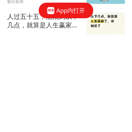
极目新闻
App内打开
人过五十五，能混到以下
几点，就算是人生赢家
了，该知足了。
周哥一影视
重磅利好落地！两大史诗
级主线，下周A股别乱操
作
慧眼看世界哈哈
婚外胚胎案新进展，朱女
士公婆道歉悔不当初，“不
离婚”原因爆光
周哥一影视