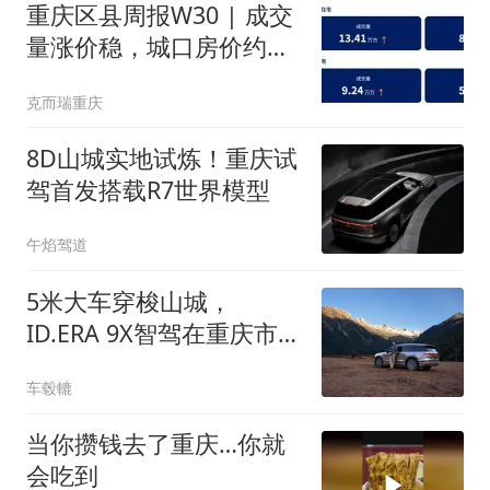
重庆区县周报W30 | 成交
量涨价稳，城口房价约
6791元/㎡居首
克而瑞重庆
8D山城实地试炼！重庆试
驾首发搭载R7世界模型
午焰驾道
5米大车穿梭山城，
ID.ERA 9X智驾在重庆市区
表现有多强？
车毂轆
当你攒钱去了重庆…你就
会吃到