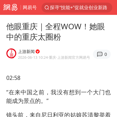
网易号
探寻“技能+”促就业创业新路
24小时不关空调 电费反而更低？
他眼重庆｜全程WOW！她眼
店主遭女子“鬼手”换钞
中的重庆太圈粉
美国退回1000亿美元关税
38岁山东财大教授刘海明逝世
上游新闻
0
维持强台风级！白海豚直奔华东沿海
2026-06-13 10:24
·重庆
·上游新闻官方网易号
河南试行周五下午弹性离岗
02:58
顾客结账把钱扔地上 服务员霸气扔回
日本籍女网红在韩直播时自杀身亡
“在来中国之前，我没有想到一个大门也
“天津之眼”摩天轮附近2人落水
能成为景点的。”
银行午休1.5小时 留个窗口行不行
镜头前，来自尼日利亚的姑娘苏清黎举着