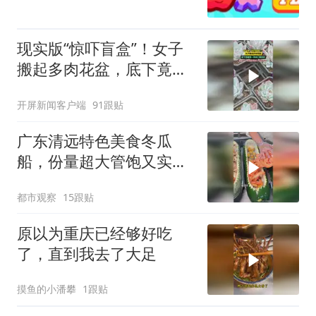
现实版“惊吓盲盒”！女子
搬起多肉花盆，底下竟藏
着一条碗口粗的蛇！
开屏新闻客户端
91跟贴
广东清远特色美食冬瓜
船，份量超大管饱又实
在，网友：一餐吃完一个
都市观察
15跟贴
冬瓜餐也是蛮厉害的
原以为重庆已经够好吃
了，直到我去了大足
摸鱼的小潘攀
1跟贴