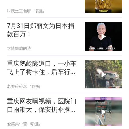
叫我土豆包呀
1跟贴
7月31日郑丽文为日本捐
款百万！
封情舞韵的诗
重庆鹅岭隧道口，一小车
飞上了树卡住，后车行车
记录仪录下全过程
老乔碎碎念
1跟贴
重庆网友曝视频，医院门
口雨渐大，保安扔伞撂阿
姨
爱笑集中营
6跟贴