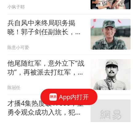
小疯子耶
兵自风中来终局职务揭
晓！郭子剑任副旅长，梁
北华走上更高指挥岗位
陈意小可爱
他尾随红军，意外立下“战
功”，再被派去打红军，他
马上撂挑子
陈冠任
App内打开
才播4集热度破17000，董
勇令观众成功入坑，犯罪
悬疑剧又出黑马了
兵鉴史