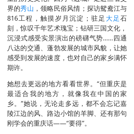
界的
秀山
，领略民俗风情；探访鸳鸯江与
816工程，触摸岁月沉淀；驻足
大足
石
刻，惊叹千年艺术瑰宝；钻研三国文化，
沉浸式感受实景演出的磅礴气势……四通
八达的交通、蓬勃发展的城市风貌，让她
感受到发展的速度，也对自己的家乡满怀
期许。
她想去更远的地方看看世界。“但重庆是
最适合我的地方，就像我在中国的家
乡。”她说，无论走多远，都不会忘记嘉
陵江边的风、路边小馆的羊脚、还有那句
刚学会的重庆话——“要得”。