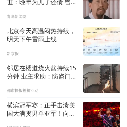
世：晚年为儿子还债 曾想
征婚
青岛新闻网
北京今天高温闷热持续，
明天下午雷雨上线
新京报
邻居在楼道烧火盆持续15
分钟 业主求助：防盗门都
烫手
都市快报橙柿互动
横滨冠军赛：正手击溃美
国大满贯男单亚军！向鹏
3-1约战张本智和