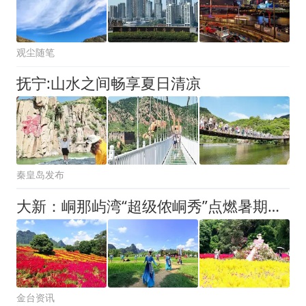
观尘随笔
抚宁:山水之间畅享夏日清凉
秦皇岛发布
大新：峒那屿湾“超级侬峒秀”点燃暑期文旅热潮
金台资讯