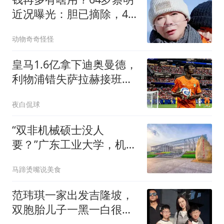
近况曝光：胆已摘除，40
岁儿子成了她最大牵挂
动物奇奇怪怪
皇马1.6亿拿下迪奥曼德，
利物浦错失萨拉赫接班人
付出惨痛代价
夜白侃球
“双非机械硕士没人
要？”广东工业大学，机械
工程，2026届就业的残酷
马蹄烫嘴说美食
真相
范玮琪一家出发吉隆坡，
双胞胎儿子一黑一白很好
认，身高差了10cm