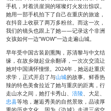
41岁女子为鼓励女儿考上985研究生
手机，对着洪崖洞的璀璨灯火发出惊叹。
如何把百年大党建设得更加坚强有力
她用一部手机拍下了自己在重庆的旅途，
香港殿堂级填词人黎彼得因病离世 终年76岁
在抖音上收获了两万多粉丝。而这一次，
南太行山失联女孩最后信号不在山林
我们的镜头也跟上了她——记录这个非洲
李亚鹏向地铁吐血女孩捐99999元
女孩如何一边“WOW”一边走遍山城。
余承东口误将24999元电脑报成2499
早年受中国古装剧熏陶，苏清黎与中文结
总书记关心百姓身边这些民生大事
缘，在故乡做起业余翻译，一次次交流让
她对中国满怀憧憬。2024年，她远赴重庆
求学，正式开启了与
山城
的故事。鲜香热
辣的特色美食拉近了她与重庆的距离，行
走山水之间，她打卡秀山、
涪陵
、大足、
忠县
等地，邂逅秀美的自然景致，品读厚
重的历史文化。因为《边城》走进三省交