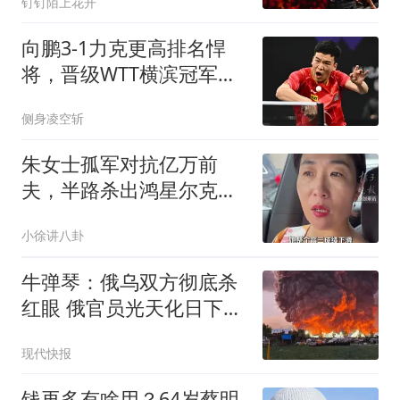
钉钉陌上花开
向鹏3-1力克更高排名悍
将，晋级WTT横滨冠军赛
男单16强
侧身凌空斩
朱女士孤军对抗亿万前
夫，半路杀出鸿星尔克老
板，背后原因太戳心
小徐讲八卦
牛弹琴：俄乌双方彻底杀
红眼 俄官员光天化日下被
暗杀
现代快报
钱再多有啥用？64岁蔡明