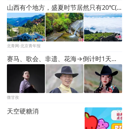
山西有个地方，盛夏时节居然只有20℃(图)
北青网-北京青年报
赛马、歌会、非遗、花海→倒计时1天！四川最北端4526米，石渠帐篷季拥抱15℃的夏天
微甘孜
天空硬糖消