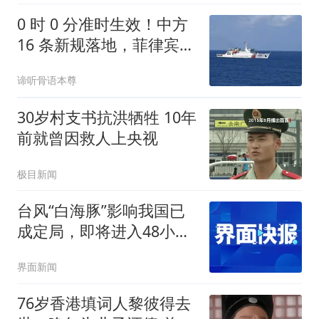
0 时 0 分准时生效！中方
16 条新规落地，菲律宾船
只再闯就不是警告了
谛听骨语本尊
30岁村支书抗洪牺牲 10年
前就曾因救人上央视
极目新闻
台风“白海豚”影响我国已
成定局，即将进入48小时
台风警戒线
界面新闻
76岁香港填词人黎彼得去