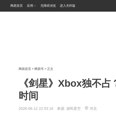
网易首页
应用
无障碍浏览
进入关怀版
网易首页
>
网易号
> 正文
《剑星》Xbox独不
时间
2026-06-12 22:03:16 来源:
游民星空
河北