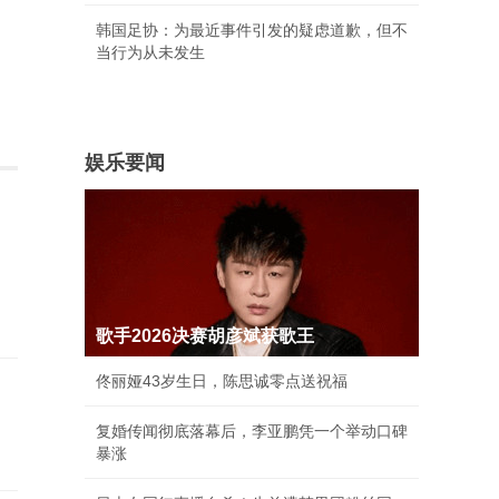
韩国足协：为最近事件引发的疑虑道歉，但不
当行为从未发生
娱乐要闻
歌手2026决赛胡彦斌获歌王
佟丽娅43岁生日，陈思诚零点送祝福
复婚传闻彻底落幕后，李亚鹏凭一个举动口碑
暴涨