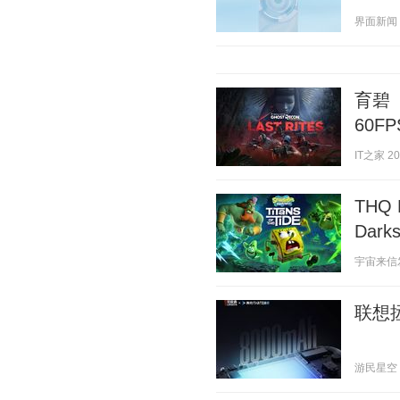
界面新闻 20
育碧
60FP
IT之家 202
THQ
Dar
宇宙来信发 2
联想
游民星空 20