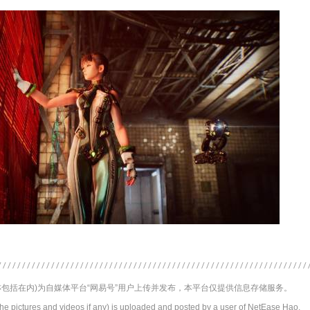
包括在内)为自媒体平台“网易号”用户上传并发布，本平台仅提供信息存储服务。
the pictures and videos if any) is uploaded and posted by a user of NetEase Hao,