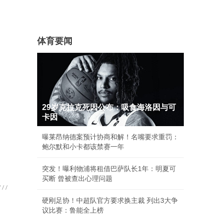
体育要闻
29岁克拉克死因公布：吸食海洛因与可
卡因
曝莱昂纳德案预计协商和解！名嘴要求重罚：
鲍尔默和小卡都该禁赛一年
突发！曝利物浦将租借巴萨队长1年：明夏可
买断 曾被查出心理问题
硬刚足协！中超队官方要求换主裁 列出3大争
议比赛：鲁能全上榜