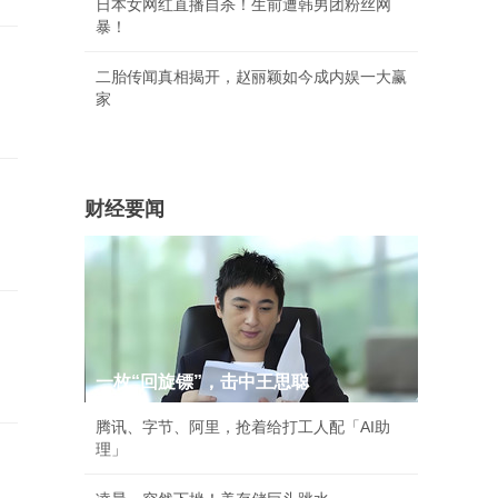
日本女网红直播自杀！生前遭韩男团粉丝网
暴！
二胎传闻真相揭开，赵丽颖如今成内娱一大赢
家
财经要闻
一枚“回旋镖”，击中王思聪
腾讯、字节、阿里，抢着给打工人配「AI助
理」