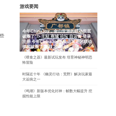
游戏要闻
今年ChinaJoy，金山世游的联动彻底
些
破圈了"/> 主站 商城 论坛 自运营 登录
注册 今年ChinaJoy，金山世游的联动
彻底破圈了 廉颇 2026-08...
《喂食之器》最新试玩发布 培育神秘神明恐
怖冒险
时隔近十年 《幽灵行动：荒野》解决玩家最
大诟病之一
《鸣潮》新版本优化封神：帧数大幅提升 挖
掘性能上限