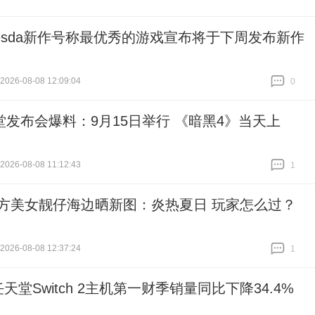
thesda新作号称最优秀的游戏宣布将于下周发布新作
26-08-08 12:09:04
0
跟贴
0
堂发布会爆料：9月15日举行 《暗黑4》当天上
26-08-08 11:12:43
1
跟贴
1
官方美女靓仔海边晒新图：炎热夏日 玩家怎么过？
26-08-08 12:37:24
1
跟贴
1
任天堂Switch 2主机第一财季销量同比下降34.4%