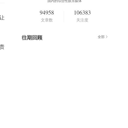
国内的综合性娱乐媒体
94958
106383
就让
文章数
关注度
往期回顾
全部
负责