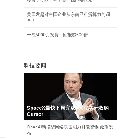
凌晨，突然下挫！美存储巨头跳水
美国发起对中国企业从东南亚租赁算力的调
查！
一笔5000万投资，回报超600倍
科技要闻
SpaceX最快下周完成600亿美元收购
Cursor
OpenAI新模型网络攻击能力引发警惕 延期发
布