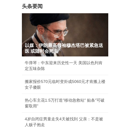
头条要闻
以媒：伊朗最高领袖穆杰塔巴被紧急送
医 或随时会死去
牛弹琴：中东迎来历史性一天 美国以色列肯
定五味杂陈
搬家报价570元临时变卦成5060元才肯搬上楼
女子傻眼
热心车主花1.5万打造"移动急救站" 贴条"可破
窗取用"
4岁自闭症男童走失4天被找到 父亲：不是被
人贩子抱走