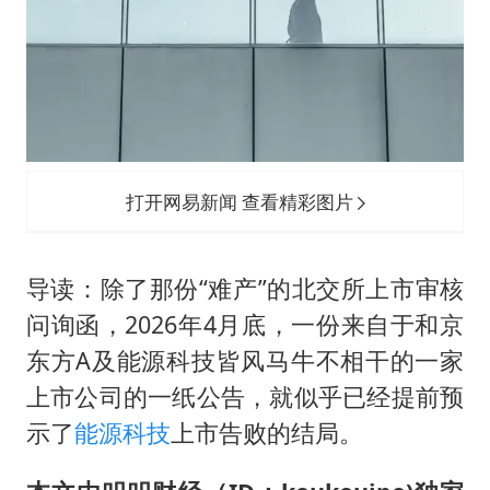
商场现钱学森巨幅海报 负责人回应
杭州全市有序停课
36岁男演员成景区NPC后人气爆棚
“不怕六爷挂得多 就怕六爷挂一颗”
全民健身事业高质量发展
打开网易新闻 查看精彩图片
梁家辉百花奖演讲落泪
乐享全民健身 共筑健康中国
导读：除了那份“难产”的北交所上市审核
问询函，2026年4月底，一份来自于和京
东方A及能源科技皆风马牛不相干的一家
上市公司的一纸公告，就似乎已经提前预
示了
能源科技
上市告败的结局。