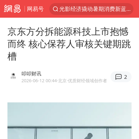
网易号
光影经济撬动暑期消费新蓝海
“新疆的交警怎么个个像我妈”
京东方分拆能源科技上市抱憾
西湖突现狂风暴雨 游客瞬间被浇透
而终 核心保荐人审核关键期跳
香港正式允许“拒绝抢救”
槽
白海豚将正面袭击贯穿浙江
情侣平潭拍日出坠崖1死1伤
叩叩财讯
2
《欢迎来龙餐馆》口碑
2026-06-12 00:44
·北京
·优质财经领域创作者
微信又有新功能，你可以“撤回”你的撤回了！
郑丽文：台湾从来没有“独立”过
几元成本的AI广告导致千万市值蒸发
酒店回应车内过夜被收150元