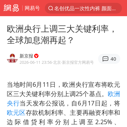
网易号
解锁各地夏日限定体验
视频丨中国东方电气集团原党组副书记、董事宋致远被查
欧洲央行上调三大关键利率，
四川宜宾市珙县发生3.4级地震
全球加息潮再起？
白海豚将正面袭击贯穿浙江
香港宏福苑火灾或由烟头引起
新京报
40
中国父女泰国骑摩托车坠崖1死1伤
2026-06-11 23:56
·北京
·新京报官方网易号
浙江台州《告全体市民书》
当地时间6月11日，欧洲央行宣布将欧元
上海多家景点临时闭园或调整运营时间
区三大关键利率分别上调25个基点。
欧洲
周末打虎 宋致远被查
央行
当天发布公报说，自6月17日起，将
台风白海豚实时路径
欧元区
存款机制利率、主要再融资利率和
郑丽文：台湾从来没有“独立”过
边际借贷利率分别上调至2.25%、