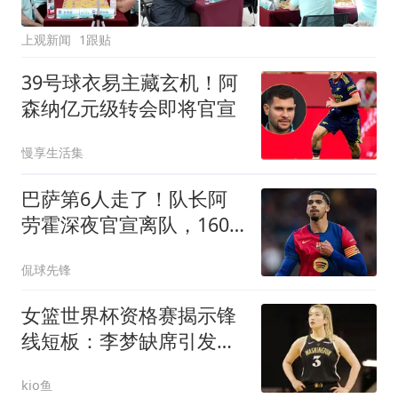
上观新闻
1跟贴
39号球衣易主藏玄机！阿
森纳亿元级转会即将官宣
慢享生活集
巴萨第6人走了！队长阿
劳霍深夜官宣离队，1600
万年薪租借利物浦
侃球先锋
女篮世界杯资格赛揭示锋
线短板：李梦缺席引发阵
容困境，中国队为何难以
kio鱼
应对强防？