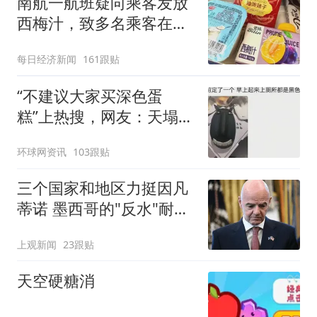
南航一航班疑向乘客发放
西梅汁，致多名乘客在飞
行途中排队上厕所！乘
每日经济新闻
161跟贴
客：机上100多人只有2个
厕所；客服回应：并非每
“不建议大家买深色蛋
架飞机都会发放西梅汁
糕”上热搜，网友：天塌
了！
环球网资讯
103跟贴
三个国家和地区力挺因凡
蒂诺 墨西哥的"反水"耐人
寻味
上观新闻
23跟贴
天空硬糖消