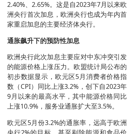
女子网购名牌包发现是自己丢的那只
2.40%、2.65%。这是自2023年7月以来欧
多个明星演唱会取消
洲央行首次加息，欧洲央行也成为年内首
因定位纠纷男子将外卖员砍成植物人
家重启加息的主要经济体央行。
万岁山接盘烂尾恒大文旅城
通胀飙升下的预防性加息
泰国初中生饮弹自尽前开了26枪
欧洲央行此次加息主要应对中东冲突引发
Kimi K3也失控了
的能源价格上涨压力。欧盟统计局公布的
习近平心系体育强国建设
初步数据显示，欧元区5月消费者价格指
数（CPI）同比上涨3.2%，创下自2023年
9月以来的最高水平，其中能源价格同比
上涨10.9%，服务业通胀扩大至3.5%。
欧元区5月份3.2%的通胀率，远高于欧洲
央行2%的目标，甚至剔除能源和食品价