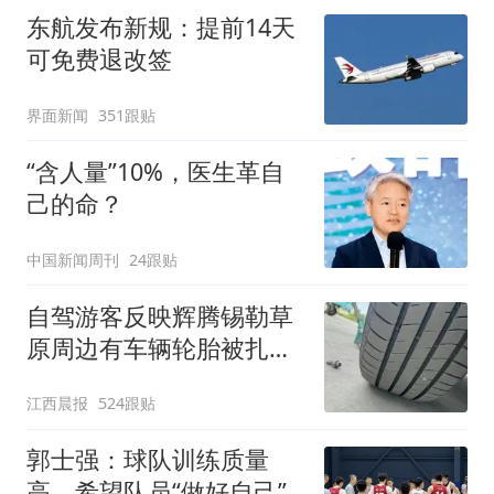
东航发布新规：提前14天
可免费退改签
界面新闻
351跟贴
“含人量”10%，医生革自
己的命？
中国新闻周刊
24跟贴
自驾游客反映辉腾锡勒草
原周边有车辆轮胎被扎，
修理店铺换胎价格高达千
江西晨报
524跟贴
元，官方发布情况通报
郭士强：球队训练质量
高，希望队员“做好自己”