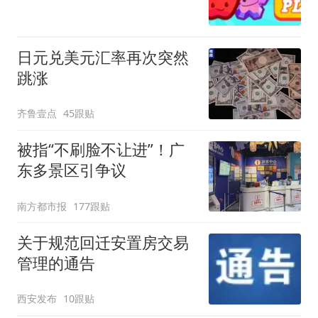
日元兑美元汇率再次突然
跳涨
齐鲁壹点
45跟贴
被指“不刷脸不让进”！广
东多景区引争议
南方都市报
177跟贴
关于规范回迁安置房交易
管理的通告
西安发布
10跟贴