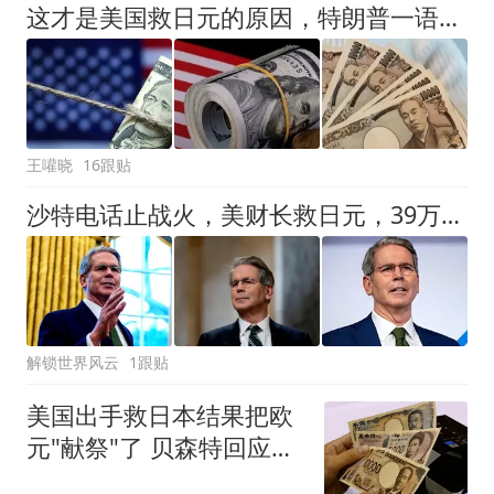
这才是美国救日元的原因，特朗普一语道破，日本在等中国拉一把？
王嚾晓
16跟贴
沙特电话止战火，美财长救日元，39万亿美债危机显
解锁世界风云
1跟贴
美国出手救日本结果把欧
元"献祭"了 贝森特回应质
疑