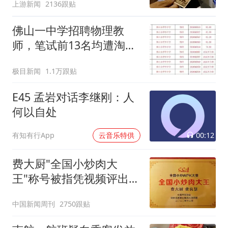
上游新闻
2136跟贴
佛山一中学招聘物理教
师，笔试前13名均遭淘
汰？教育局：已叫停招
极目新闻
1.1万跟贴
聘，成立调查组全面核查
E45 孟岩对话李继刚：人
何以自处
00:12
有知有行App
云音乐特供
费大厨"全国小炒肉大
王"称号被指凭视频评出
官方回应
中国新闻周刊
2750跟贴