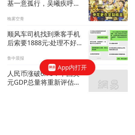
基一意孤行，吴曦疾呼：
不改变难保级
晚雾空青
顺风车司机找到乘客手机
后索要1888元:处理不好就
拔卡
鲁中晨报
App内打开
人民币涨破6.76！中国美
元GDP总量将重新评估，
中美差距将缩小
离离言几许
美国还是晚了一步！朝鲜
藏在山里的导弹厂突然露
底：导弹越造越多