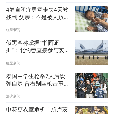
4岁自闭症男童走失4天被
找到 父亲：不是被人贩子
抱走
红星新闻
俄黑客称掌握"书面证
据"：北约曾直接参与袭击
俄罗斯
红星新闻
泰国中学生枪杀7人后饮
弹自尽 曾看别国枪击事件
视频
澎湃新闻
申花更衣室危机！斯卢茨