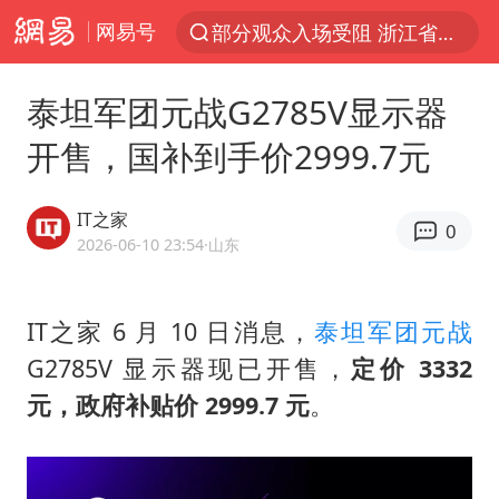
网易号
部分观众入场受阻 浙江省博物馆致歉
以“新”破局 首发经济点亮城市消费活力
泰坦军团元战G2785V显示器
OpenAI为免费用户升级GPT-5.6 Luna
开售，国补到手价2999.7元
台风白海豚最新路径研判来了
毛宁转发梯田音乐会视频海外网友赞叹
IT之家
0
我国编制完成新版全月地质图
2026-06-10 23:54
·山东
“China Cool”成海外热词
IT之家 6 月 10 日消息，
泰坦军团
元战
美股三大指数集体收跌 西数跌超13%
G2785V 显示器现已开售，
定价 3332
巡查组提问 工作人员偷用手机查答案
元，政府补贴价 2999.7 元
。
看守所辅警收受10万获刑1年
国家气候中心：8月将有4轮高温过程，部分地区可达40℃～45℃