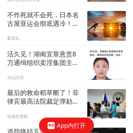
不作死就不会死，日本名
古屋亚运会彻底遇冷！门
票滞销不足15%
梨花头
活久见！湖南宜章悬赏8
万通缉组织卖淫集团主
犯！网友：第一次听说卖
火山詩话
淫还有集团，那么集团规
模有多大
最后的救命稻草断了！菲
律宾最高法院裁定弹劾合
法，莎拉被判出局
坦荡的雪莉
App内打开
道指终结五连阳，存储股