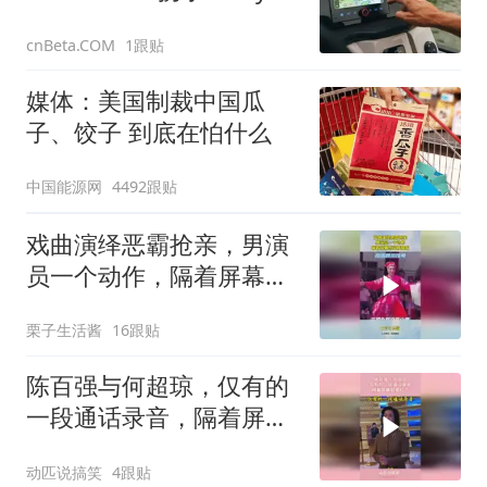
Navvy打造水上导航方案
1跟贴
cnBeta.COM
媒体：美国制裁中国瓜
子、饺子 到底在怕什么
中国能源网
4492跟贴
戏曲演绎恶霸抢亲，男演
员一个动作，隔着屏幕感
觉被骚扰
栗子生活酱
16跟贴
陈百强与何超琼，仅有的
一段通话录音，隔着屏幕
脸都红了
动匹说搞笑
4跟贴