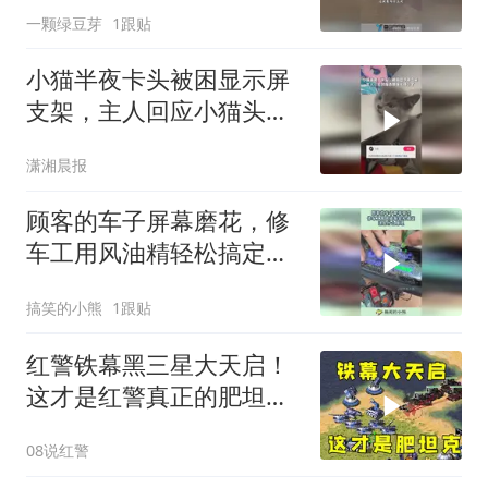
一颗绿豆芽
1跟贴
小猫半夜卡头被困显示屏
支架，主人回应小猫头被
卡显示屏支架：轮到我选
潇湘晨报
择保大保小了
顾客的车子屏幕磨花，修
车工用风油精轻松搞定，
这是什么原理！
搞笑的小熊
1跟贴
红警铁幕黑三星大天启！
这才是红警真正的肥坦
克！
08说红警