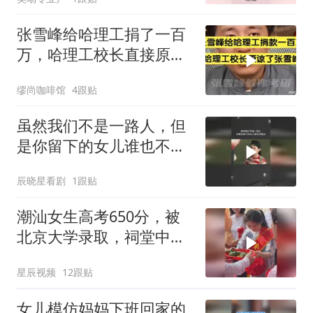
张雪峰给哈理工捐了一百
万，哈理工校长直接原谅
了张雪峰当年的事
缪尚咖啡馆
4跟贴
虽然我们不是一路人，但
是你留下的女儿谁也不能
动
辰晓星看剧
1跟贴
潮汕女生高考650分，被
北京大学录取，祠堂中门
大开迎接女孩拜祖
星辰视频
12跟贴
女儿模仿妈妈下班回家的