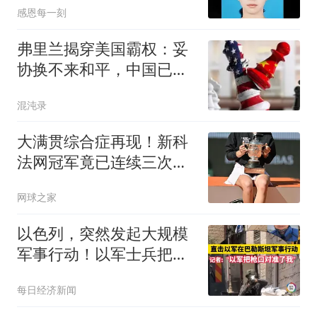
感恩每一刻
弗里兰揭穿美国霸权：妥
协换不来和平，中国已经
上了生动一课！
混沌录
大满贯综合症再现！新科
法网冠军竟已连续三次早
早出局
网球之家
以色列，突然发起大规模
军事行动！以军士兵把枪
口对准中国记者
每日经济新闻