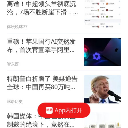
离谱！中超领头羊彻底沉
沦，7场不胜断崖下滑，
躺冠却暗藏大隐患
体坛说球77
重磅！苹果国行AI突然发
布，首次官宣牵手阿里，
Mac用上千问了
智东西
特朗普白折腾了 美媒通告
全球：中国再买80万吨大
豆
冰语历史
App内打开
韩国媒体：中国在被美国
制裁的绝境下，竟然在芯