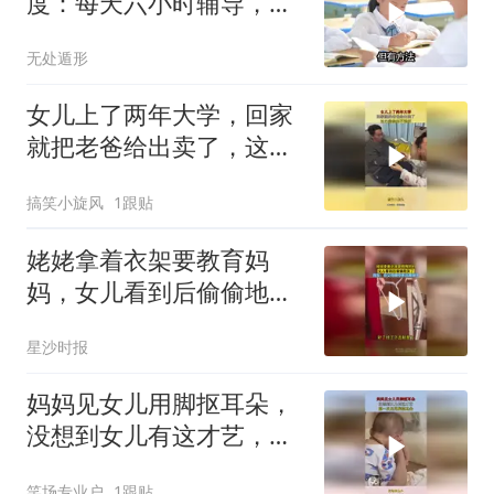
度：每天六小时辅导，提
分关键在哪？
无处遁形
女儿上了两年大学，回家
就把老爸给出卖了，这巴
掌挨的不冤枉
搞笑小旋风
1跟贴
姥姥拿着衣架要教育妈
妈，女儿看到后偷偷地笑
了，网友：在父母眼中永
星沙时报
远是孩子
妈妈见女儿用脚抠耳朵，
没想到女儿有这才艺，第
一次见用脚挠耳朵
笑场专业户
1跟贴