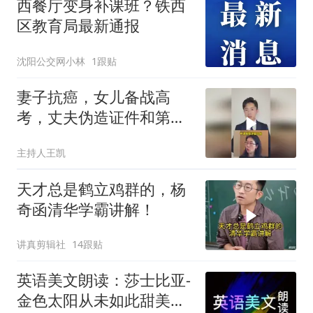
西餐厅变身补课班？铁西
区教育局最新通报
沈阳公交网小林
1跟贴
妻子抗癌，女儿备战高
考，丈夫伪造证件和第三
者培育冷冻胚胎
主持人王凯
天才总是鹤立鸡群的，杨
奇函清华学霸讲解！
讲真剪辑社
14跟贴
英语美文朗读：莎士比亚-
金色太阳从未如此甜美吻