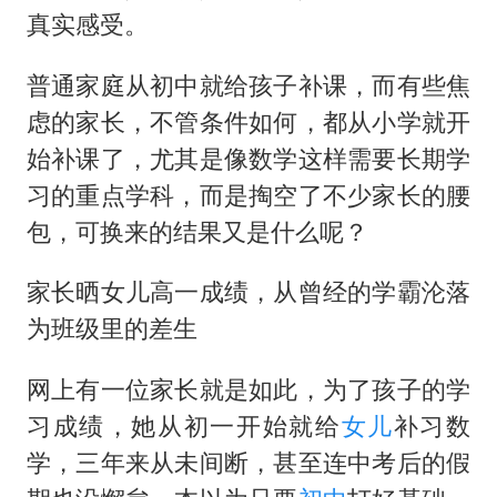
酒店花洒现排泄物住客索赔遭拒
真实感受。
杭州全市有序停课
普通家庭从初中就给孩子补课，而有些焦
36岁男演员成景区NPC后人气爆棚
虑的家长，不管条件如何，都从小学就开
全民健身事业高质量发展
始补课了，尤其是像数学这样需要长期学
台当局重金为“台独”织“皇帝新衣”
习的重点学科，而是掏空了不少家长的腰
几元成本的AI广告导致千万市值蒸发
包，可换来的结果又是什么呢？
老挝国会主席赛宋蓬逝世
家长晒女儿高一成绩，从曾经的学霸沦落
乐享全民健身 共筑健康中国
为班级里的差生
网上有一位家长就是如此，为了孩子的学
习成绩，她从初一开始就给
女儿
补习数
学，三年来从未间断，甚至连中考后的假