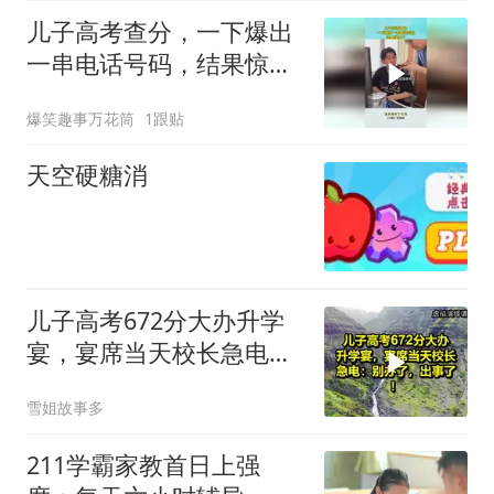
儿子高考查分，一下爆出
一串电话号码，结果惊呆
了
爆笑趣事万花筒
1跟贴
天空硬糖消
儿子高考672分大办升学
宴，宴席当天校长急电：
别办了，出事了！
雪姐故事多
211学霸家教首日上强