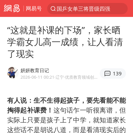
网易号
国乒女单三将晋级四强
光影经济撬动暑期消费新蓝海
“这就是补课的下场”，家长晒
马克·艾伦退出斯诺克中国公开赛
学霸女儿高一成绩，让人看清
微信又有新功能，你可以“撤回”你的撤回了！
了现实
新疆优化调整景区内自驾服务费
上四休三，但降薪1000元，你接受吗？
妍妍教育日记
139
情侣平潭拍日出坠崖1死1伤
2026-06-11 00:21
·辽宁
·优质教育领域创作者
夏日经济乘“热”而上 消费市场向“新”而行
白海豚将正面袭击贯穿浙江
有人说：生不生得起孩子，要先看能不能
掏得起补课费！
这句话乍一听很离谱，但
酒店回应车内过夜被收150元
实际上只要是孩子上了中学，就知道家长
黄金牛市回来了吗
这些话不是胡说八道，而是看清现实后的