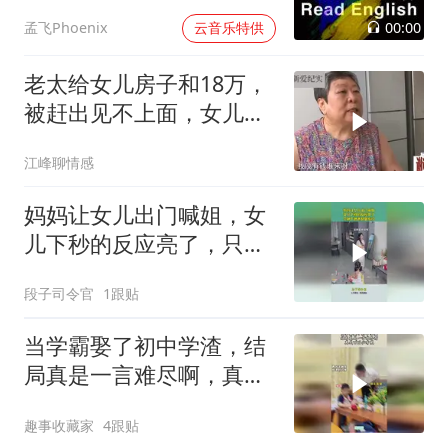
过
00:00
孟飞Phoenix
云音乐特供
老太给女儿房子和18万，
被赶出见不上面，女儿：
母亲天天恶言
江峰聊情感
妈妈让女儿出门喊姐，女
儿下秒的反应亮了，只剩
下爸爸瑟瑟发抖
段子司令官
1跟贴
当学霸娶了初中学渣，结
局真是一言难尽啊，真是
百因必有果！
趣事收藏家
4跟贴