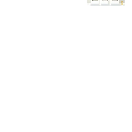
片技术上反超韩国
素颜为谁倾城人
李国旭7.5分！英博全队评
分：斯坦丘成铁人克星！
马莱莱勉强及格
刀锋体育
辽宁铁人球迷意难平！不
止因为0-1大连英博，更多
在于以下五点！
田先生篮球
十多万人报名的考试成绩
全作废 考生:为何让别人
买单
中国新闻周刊
热搜