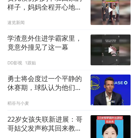
样子，妈妈全程开心地看
着，网友：妈妈满眼都是
速览新闻
后继有人的欣慰
学渣意外住进学霸家里，
竟意外撞见了这一幕
DD影视
1跟贴
勇士将会度过一个平静的
休赛期，球队认为他们的
问题在于伤病？
稻谷与小麦
22岁女孩失联新进展：哥
哥姑父发声称其回来教
书，刑警已介入