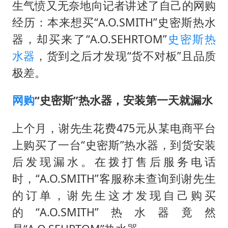
湖北启动重大气象灾害三级应急响应
生气愤又无奈地向记者讲述了自己的网购
白海豚路径图
经历：本来想买“A.O.SMITH”史密斯热水
器，却买来了“A.O.SEHRTOM”
史密斯
热
周星驰妈妈现身香港首映礼
水器
，货到之后才发现“货不对板”且品质
56岁刘奕君跟13岁女儿合跳
极差。
大疆错失宇树
从科技创新看开局起步的时与势
网购
“史密斯”热水器，安装第一天就漏水
上个月，谢先生花费475元从某电商平台
上购买了一台“史密斯”热水器，到货安装
后发现漏水。在拨打售后服务电话
时，“A.O.SMITH”客服称未查询到谢先生
的订单，谢先生这才发现自己购买
的“A.O.SMITH”热水器竟然