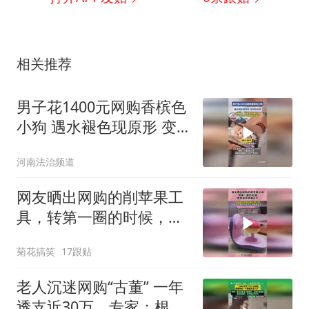
相关推荐
男子花1400元网购香槟色
小狗 遇水褪色现原形 变
纯白色狗
河南法治频道
网友晒出网购的削苹果工
具，转第一圈的时候，本
想退货结果还行！
菊花搞笑
17跟贴
老人沉迷网购“古董” 一年
透支近30万，专家：根本