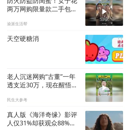
防火防盗防闺蜜！女子花
两万网购限量款二手包买
回来发现竟是自己半年前
渝派生活帮
丢的
天空硬糖消
老人沉迷网购“古董”一年
透支近30万，现在醒悟
了，但是商家说时间太长
民生大参考
了，拒绝退货
真人版《海洋奇缘》影评
人仅31%却获观众88%力