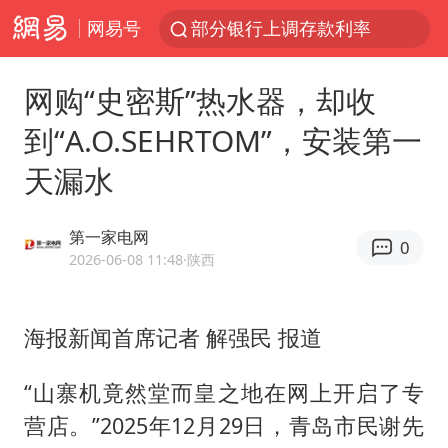
网易号
部分银行上调存款利率
小沈阳加盟《披荆斩棘》
网购“史密斯”热水器，却收
新疆生产建设兵团生态环境局原局长被查
到“A.O.SEHRTOM”，安装第一
朱一龙的鼻子怎么了
天漏水
上海暴雨已致多处积水
三预警齐发 11个省份有大到暴雨
第一家电网
0
上海地铁4条线路全线停运
2026-06-08 11:48
·陕西
上海鼓励居家办公
4.2平卫生间补漏注胶花1.55万
海报新闻首席记者 解强民 报道
国乒连续两站无缘冠军
“山寨机竟然堂而皇之地在网上开启了专
5万小车卖不动 微型代步车集体遇冷
营店。”2025年12月29日，青岛市民谢先