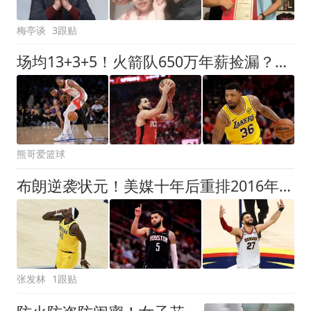
梅亭谈
3跟贴
场均13+3+5！火箭队650万年薪捡漏？范乔丹获搭档，可组后场双闸
熊哥爱篮球
布朗逆袭状元！美媒十年后重排2016年选秀：本西蒙斯一路跌到第7
张发林
1跟贴