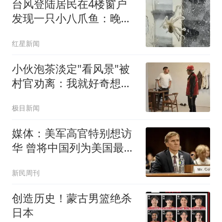
台风登陆居民在4楼窗户
发现一只小八爪鱼：晚上
已吃掉
红星新闻
小伙泡茶淡定"看风景"被
村官劝离：我就好奇想看
台风
极目新闻
媒体：美军高官特别想访
华 曾将中国列为美国最大
威胁
新民周刊
创造历史！蒙古男篮绝杀
日本