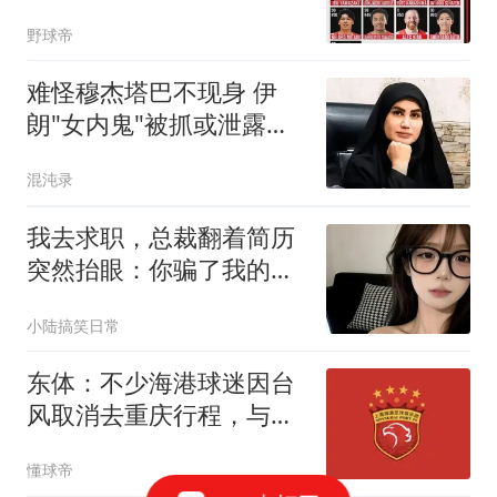
野球帝
难怪穆杰塔巴不现身 伊
朗"女内鬼"被抓或泄露大
量机密
混沌录
我去求职，总裁翻着简历
突然抬眼：你骗了我的
婚，还想骗我的钱？
小陆搞笑日常
东体：不少海港球迷因台
风取消去重庆行程，与英
博补赛大概率在8月
懂球帝