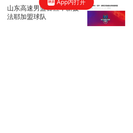
App内打开
山东高速男篮官宣，新援
法耶加盟球队
闪电新闻
A股：早盘科技突然跳水
了,种种迹象表明,下午或
将迎更大调整行情?
云鹏叙事
武契奇：欧洲已处于大战
边缘
吉刻新闻
墙倒众人推？美媒揭露19