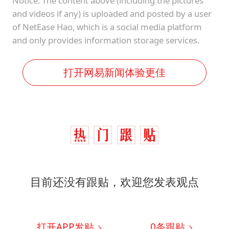
Notice: The content above (including the pictures
and videos if any) is uploaded and posted by a user
of NetEase Hao, which is a social media platform
and only provides information storage services.
打开网易新闻体验更佳
目前还没有跟贴，欢迎您发表观点
打开APP发贴
0
条跟贴