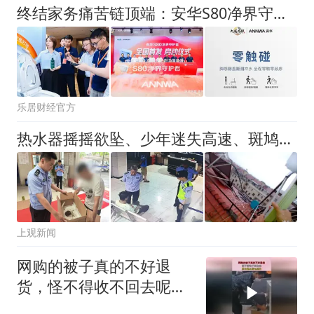
终结家务痛苦链顶端：安华S80净界守护者以“5重泡沫洗”让马桶从此免刷洗
乐居财经官方
热水器摇摇欲坠、少年迷失高速、斑鸠幼鸟被风吹落……他们闻汛而动冲锋在前
上观新闻
网购的被子真的不好退
货，怪不得收不回去呢，
原来是机器包装的！