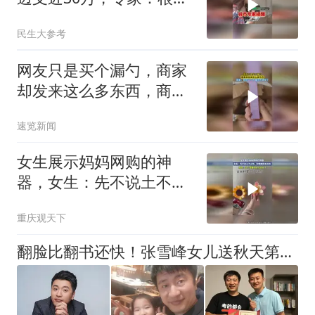
没有帝王像钱币
民生大参考
网友只是买个漏勺，商家
却发来这么多东西，商
家：收拾了一下 屋子干净
速览新闻
多了
女生展示妈妈网购的神
器，女生：先不说土不土
吧，好像确实有点用
重庆观天下
翻脸比翻书还快！张雪峰女儿送秋天第一杯奶茶，没想到转头就被骂