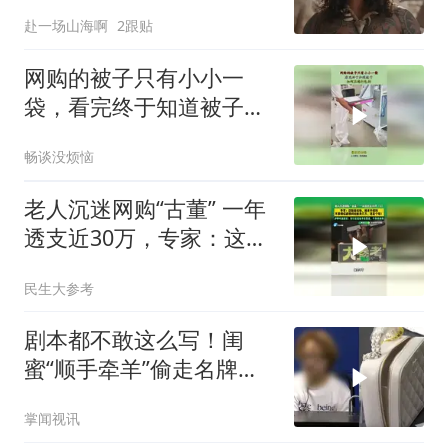
挺？巨石强森首度回应差
赴一场山海啊
2跟贴
评
网购的被子只有小小一
袋，看完终于知道被子，
如何压缩打包的！
畅谈没烦恼
老人沉迷网购“古董” 一年
透支近30万，专家：这就
是垃圾，根本不值钱
民生大参考
剧本都不敢这么写！闺
蜜“顺手牵羊”偷走名牌
包，转卖5次后被失主网
掌闻视讯
购回来