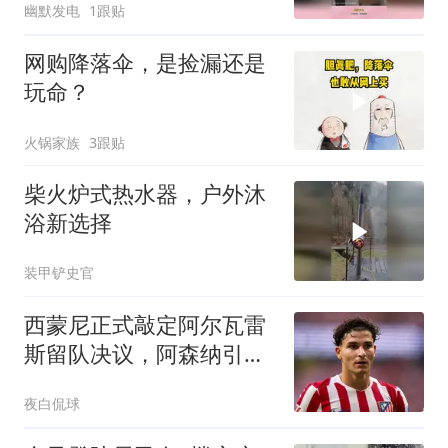
幽默发电
1跟贴
网购降落伞，是捡漏还是
玩命？
火锅家族
3跟贴
柴火炉式热水器，户外沐
浴新选择
装甲铲史官
西蒙尼正式敲定阿尔瓦雷
斯留队决议，阿森纳引援
希望再度落空
夜白侃球