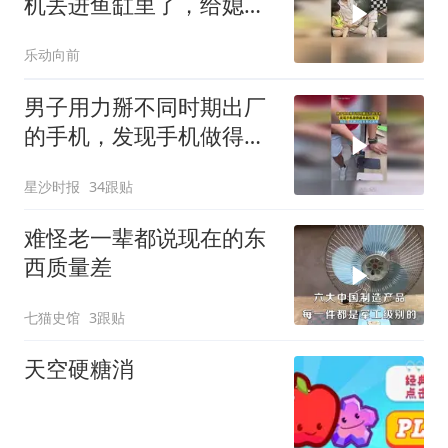
机丢进鱼缸里了，给媳妇
看懵了
乐动向前
男子用力掰不同时期出厂
的手机，发现手机做得越
来越结实了，网友：这测
星沙时报
34跟贴
试成本有点高啊
难怪老一辈都说现在的东
西质量差
七猫史馆
3跟贴
天空硬糖消