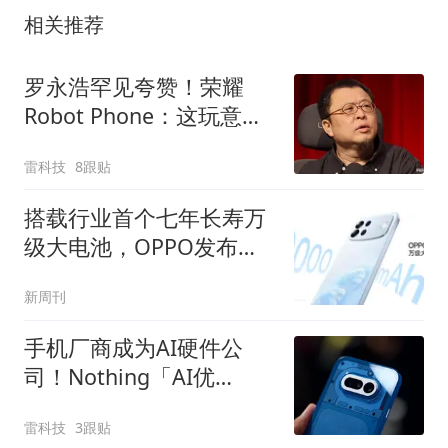
相关推荐
罗永浩罕见夸赞！荣耀
Robot Phone：这玩意儿
真抄不了
雷科技
8跟贴
搭载行业首个七年长寿万
级大电池，OPPO发布新
一代耐用传奇A7 Pro Max
新周刊
手机厂商成为AI硬件公
司！Nothing「AI优
先」、vivo重启AI眼镜
雷科技
3跟贴