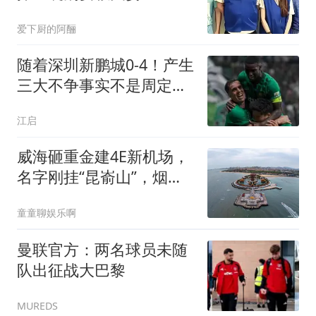
爱下厨的阿酾
随着深圳新鹏城0-4！产生
三大不争事实不是周定洋
最大战犯是他！
江启
威海砸重金建4E新机场，
名字刚挂“昆嵛山”，烟台
网友先炸了：这算明抢吗
童童聊娱乐啊
曼联官方：两名球员未随
队出征战大巴黎
MUREDS