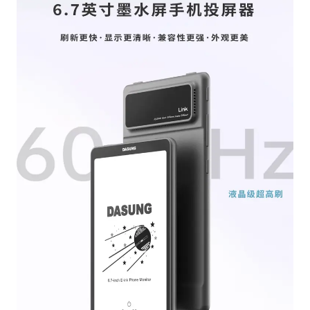
欧阳娜娜窦靖童好搭
中国女篮70-67险胜尼日利亚女篮
国防部：坚决反制任何闹海挑衅图谋
“新疆阿勒泰八月能滑雪”不实
日本试射“战斧”导弹，国防部回应
胡彦斌韩磊 谁帮谁
夯实基础开新局