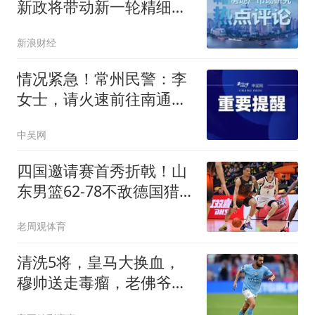
新政将带动新一轮精细化
松绑，锚定 “稳楼市”
新浪财经
情况紧急！常州民警：李
女士，请火速前往南通派
出所！
中吴网
四国邀请赛首秀折戟！山
东男篮62‑78不敌德国猎
鹰，高诗岩陶汉林谢智杰
老周观体育
缺席，杨文学祝铭震状态
低迷，组织投射全方面暴
清洗5将，皇马大换血，
露隐患
穆帅送走毒瘤，老佛爷看
走眼，法国巨星悬了