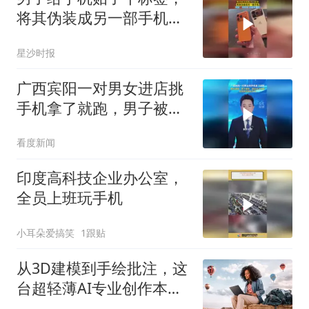
将其伪装成另一部手机，
网友：你别说 还挺好看的
星沙时报
广西宾阳一对男女进店挑
手机拿了就跑，男子被
抓，两名女子自首，追回
看度新闻
2部被抢手机
印度高科技企业办公室，
全员上班玩手机
小耳朵爱搞笑
1跟贴
从3D建模到手绘批注，这
台超轻薄AI专业创作本全
搞定