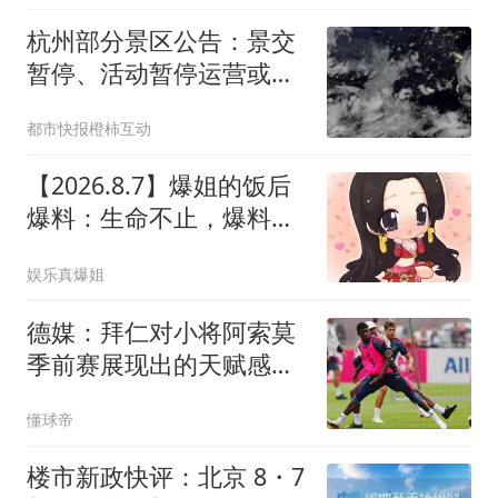
杭州部分景区公告：景交
暂停、活动暂停运营或延
期！受台风“白海豚”影
都市快报橙柿互动
响，长三角铁路部分线路
列车临时停运；浙江59条
【2026.8.7】爆姐的饭后
预警生效中
爆料：生命不止，爆料不
息！
娱乐真爆姐
德媒：拜仁对小将阿索莫
季前赛展现出的天赋感到
惊喜；他成长速度惊人
懂球帝
楼市新政快评：北京 8・7