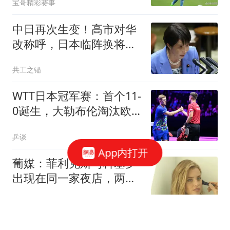
宝哥精彩赛事
中日再次生变！高市对华
改称呼，日本临阵换将，
中俄军舰绕日航行
共工之锚
WTT日本冠军赛：首个11-
0诞生，大勒布伦淘汰欧
洲冠军约战张本智和
乒谈
App内打开
葡媒：菲利克斯与科塞罗
出现在同一家夜店，两人
已在社媒重新互关
懂球帝