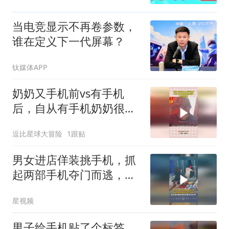
当电竞显示不再卷参数，
谁在定义下一代屏幕？
钛媒体APP
奶奶又手机前vs有手机
后，自从有手机奶奶很是
悠闲，竟然还网购！
逗比星球大冒险
1跟贴
男女进店佯装挑手机，抓
起两部手机夺门而逃，店
主：价值16000元
星视频
男子给手机贴了个标签，