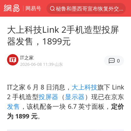
秘鲁和墨西哥宣布恢复外交关系
网易号
“电影+”如何激发千亿级消费新活力？
泉州市委书记张毅恭被查
大上科技Link 2手机造型投屏
沙特土耳其巴基斯坦签署共同防务协议
器发售，1899元
河南将重点打击十类新型黑恶犯罪
老中医：立秋后养心是关键
IT之家
0
2026-06-08 11:39
·山东
中医教你一招提升气血
U17国足三连胜晋级明日之星半决赛
IT之家 6 月 8 日消息，
大上科技
旗下 Link
四川宜宾市高县4.9级地震致1人死亡
2 手机造型
投屏器
（
显示器
）现已在京东
全球首个长时储能一体化产业园量产
发售
，该机配备一块 6.7 英寸面板，
定价
中巨芯：上半年归母净利润1405.77万元
为 1899 元
。
“今天得有40℃了吧 为啥还不预警”