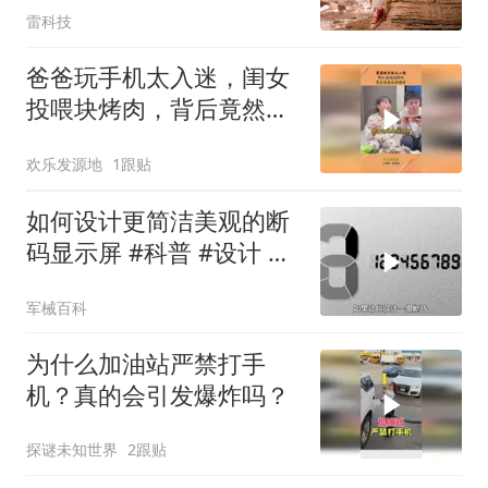
雷科技
爸爸玩手机太入迷，闺女
投喂块烤肉，背后竟然这
样操作！
欢乐发源地
1跟贴
如何设计更简洁美观的断
码显示屏 #科普 #设计 #
涨知识
军械百科
为什么加油站严禁打手
机？真的会引发爆炸吗？
探谜未知世界
2跟贴