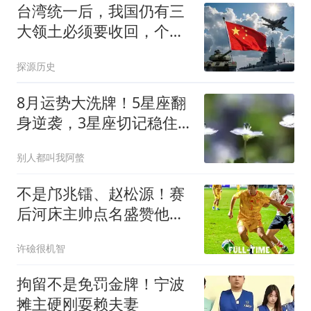
台湾统一后，我国仍有三
大领土必须要收回，个个
都是战略要地！
探源历史
8月运势大洗牌！5星座翻
身逆袭，3星座切记稳住
别浪
别人都叫我阿螫
不是邝兆镭、赵松源！赛
后河床主帅点名盛赞他：
发挥超乎我们预料
许礆很机智
拘留不是免罚金牌！宁波
摊主硬刚耍赖夫妻