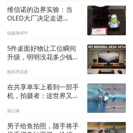
维信诺的边界实验：当
OLED大厂决定走进
ChinaJoy
钛媒体APP
5件桌面好物让工位瞬间
升级，明明没花多少钱，
却像换了间办公室
晚风寄温柔
在共享单车上看到一部手
机，拍摄者：这世界又多
了一个伤心的人
探山城
男子给鱼拍照，随手将手