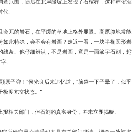
调查范围，随后在北岸缓坡上发现了石棺葬，这种葬俗流
时代。
且突兀的岩石，在平缓的草地上格外显眼。高原腹地常能
势如此特殊，会不会有岩画？走近一看，一块半椭圆形岩
的线条。他仔细辨认，不是岩画，竟是一面篆字石刻，起
”字。
一颗原子弹！”侯光良后来追忆道，“脑袋一下子晕了，似乎
于极度亢奋状态。”
上报相关部门，但石刻的真实身份，并未立即揭晓。