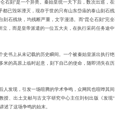
昆仑石刻”是一个异类。
秦始皇
统一天下后，数次出巡，在
乎都已毁坏湮灭，现存于世的只有山东岱庙的泰山刻石残
台刻石残块，均残断严重，文字漫漶。而“昆仑石刻”完全
所立，而是皇帝派遣的一位五大夫，在执行采药任务途中
一个史书上从未记载的历史瞬间。一个被秦始皇派出执行绝
00多米的高原上临时起意，刻下自己的使命，随即消失在历
头被后人发现，引发一场喧腾的学术争鸣，众网民也喧哗其间
教授、出土文献与古文字研究中心主任刘钊出版《发现“
整讲述了这场争鸣的始末。