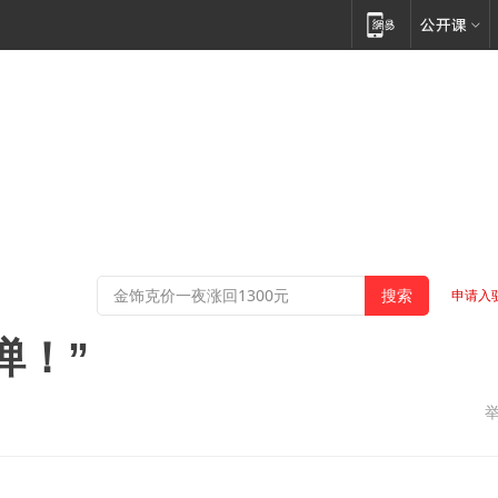
申请入
弹！”