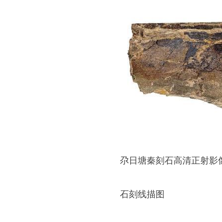
尕日塘秦刻石高清正射影像
石刻线描图