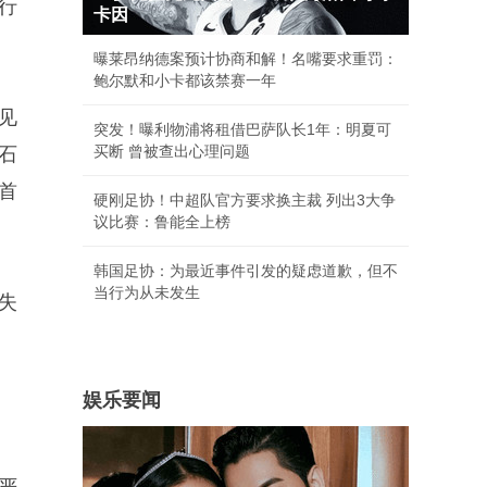
行
卡因
曝莱昂纳德案预计协商和解！名嘴要求重罚：
鲍尔默和小卡都该禁赛一年
见
突发！曝利物浦将租借巴萨队长1年：明夏可
买断 曾被查出心理问题
石
首
硬刚足协！中超队官方要求换主裁 列出3大争
议比赛：鲁能全上榜
韩国足协：为最近事件引发的疑虑道歉，但不
当行为从未发生
失
娱乐要闻