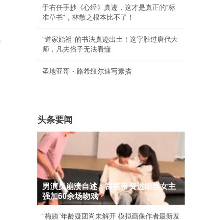
于右任手抄《心经》真迹，这才是真正的“标
准草书”，林散之根本比不了！
“道家始祖”的书法真迹出土！这字胜过唐代大
师，凡夫俗子无法看懂
圣地亚哥・路希纽尔速写素描
头条要闻
男演员崩溃自述：富婆带资进组当女主
强加60余场吻戏
“梅姨”年龄疑团尚未解开 模拟画像作者最新发