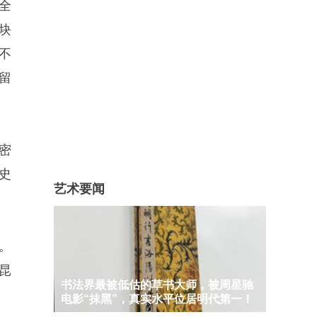
全
块
不
留
密
史
艺术要闻
。
昆
书法界最被低估的草书大师，被周星驰
电影“抹黑”，真实水平位居明代第一！