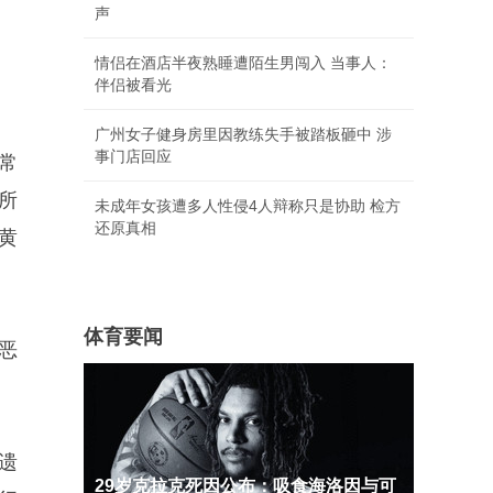
声
情侣在酒店半夜熟睡遭陌生男闯入 当事人：
伴侣被看光
广州女子健身房里因教练失手被踏板砸中 涉
事门店回应
常
所
未成年女孩遭多人性侵4人辩称只是协助 检方
还原真相
黄
体育要闻
恶
遗
29岁克拉克死因公布：吸食海洛因与可