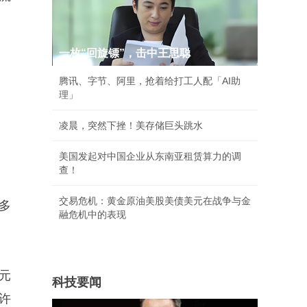
一枚“回旋镖”，击中王思聪
腾讯、字节、阿里，抢着给打工人配「AI助
理」
凌晨，突然下挫！美存储巨头跳水
美国发起对中国企业从东南亚租赁算力的调
查！
交易危机：黄金原油美股美债美元在战争与金
多
融危机中的表现
元
科技要闻
许