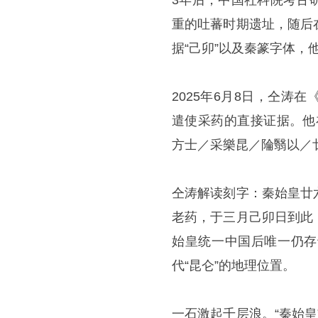
3年后，中国社科院考古
重的吐蕃时期遗址，随后
据“己卯”以及秦篆字体，
2025年6月8日，仝
遣使采药的直接证据。他
方士／采樂昆／陯翳以／
仝涛解读刻字：秦始皇廿
老药，于三月己卯日到此
始皇统一中国后唯一仍存
代“昆仑”的地理位置。
一石激起千层浪。“秦始皇