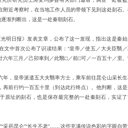
研究所研究员仝涛受玛多县有关部门邀请，调查一处被盗
在附近考察时，在当地工作人员的带领下见到这处刻石。
他逐渐判断出，这是一处秦朝刻石。
涛在《光明日报》发表文章，公布了这一发现，指出这是秦始
在文中首次公布了识读结果：“皇帝／使五／大夫臣翳／
廿六年三月／己卯車到／此翳□／前□可／一百五十／里。
六年，皇帝派遣五大夫翳率方士，乘车前往昆仑山采长生
，再前行约一百五十里（到达此行终点）。他判断，这是
于原址的刻石，也是保存最完整的一处秦刻石，实证了
”“采药昆仑”“长生不老”……这些充满传说色彩的字眼自带