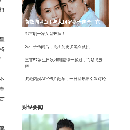
严
根
萧敬腾坦白！与大14岁妻子选择丁克
邹市明一家又登热搜！
皇
私生子传闻后，周杰伦更多黑料被扒
將
”
王菲57岁生日没和谢霆锋一起过，而是飞云
南
不
戚薇内娱AI宣传片翻车，一日登热搜引发讨论
秦
古
财经要闻
流