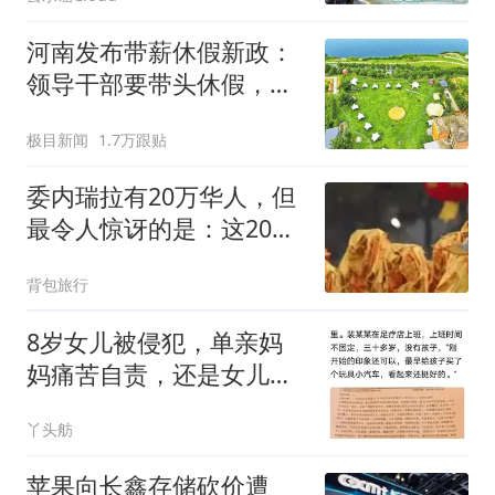
河南发布带薪休假新政：
领导干部要带头休假，推
动全员应休尽休、休满休
极目新闻
1.7万跟贴
足；鼓励3-7天弹性长假，
构建“周五半天+周末+年
委内瑞拉有20万华人，但
假”短途度假模式
最令人惊讶的是：这20万
人里，竟有九成左右都来
背包旅行
自同一个县城
8岁女儿被侵犯，单亲妈
妈痛苦自责，还是女儿小
姨先发觉的不对劲
丫头舫
苹果向长鑫存储砍价遭