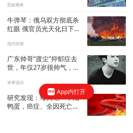
思如视角
牛弹琴：俄乌双方彻底杀
红眼 俄官员光天化日下被
暗杀
现代快报
广东帅哥“渡尘”抑郁症去
世，年仅27岁很帅气，女
友去世仅2年
米果说识
App内打开
研究发现：每天吃一个咸
鸭蛋，癌症、全因死亡风
险增加？还能吃吗
橘子约定