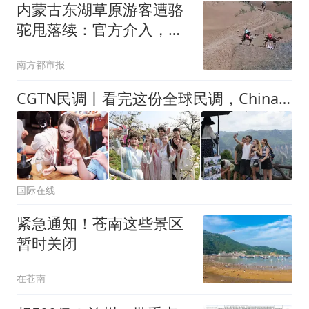
内蒙古东湖草原游客遭骆
驼甩落续：官方介入，景
区拟协商赔偿
南方都市报
CGTN民调丨看完这份全球民调，China Travel DNA动了！
国际在线
紧急通知！苍南这些景区
暂时关闭
在苍南