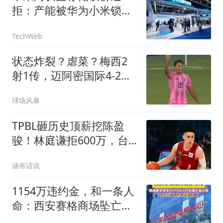
拒：产能被华为小米锁
死，根本不缺你这一单
TechWeb
状态炸裂？虐菜？梅西2
射1传，迈阿密国际4-2弱
旅，比赛被迫中断
球场风暴
TPBL砸历史顶薪挖陈盈
骏！林庭谦拒600万，台
湾球员集体撤离CBA
涵有话说
1154万违约金，和一条人
命：西安赛格商场坠亡事
件背后的合同博弈