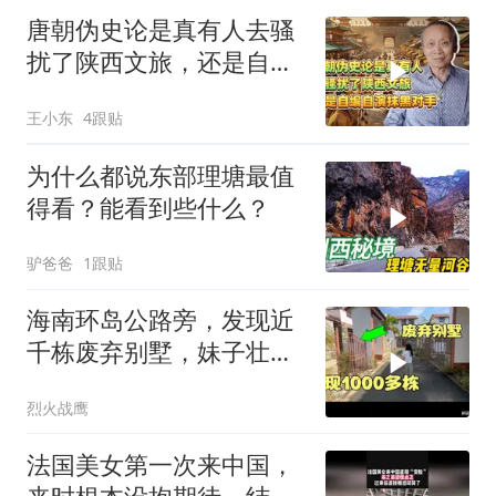
唐朝伪史论是真有人去骚
扰了陕西文旅，还是自编
自演抹黑对手
王小东
4跟贴
为什么都说东部理塘最值
得看？能看到些什么？
驴爸爸
1跟贴
海南环岛公路旁，发现近
千栋废弃别墅，妹子壮着
胆进去一探究竟？
烈火战鹰
法国美女第一次来中国，