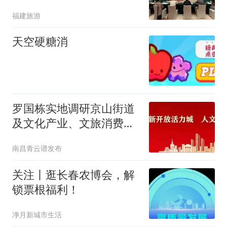
会在宁德福鼎市成功召开
福建旅游
天空硬糖消
罗国栋实地调研京山街道
及文化产业、文旅消费工
作
南昌青云谱发布
关注丨逛长春农博会，解
锁票根福利！
净月新城市生活