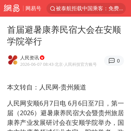
被泰航拒载中国乘客：免费改签没兑现
网易号
台风白海豚可能在浙江登陆
首届避暑康养民宿大会在安顺
38岁山东财大教授刘海明逝世
学院举行
因凡蒂诺首次公开道歉
13岁少年白天写作业晚上夜市炒粉
人民资讯
0
《Monica》填词人黎彼得去世
2026-06-07 08:43
·北京
·人民科技官方账号
FIFA官方支持因凡蒂诺
陕西柞水遭遇暴雨五千余户群众转移
本文转自：人民网-贵州频道
谷歌首席科学家Jeff Dean离职创业
人民网安顺6月7日电 6月6日至7日，第一
人贩子“梅姨”真实姓名曝光
届（2026）避暑康养民宿大会暨贵州旅居
如何把百年大党建设得更加坚强有力
康养产业发展研讨会在安顺学院举办，国
一枚俄导弹都没击落 泽连斯基发声