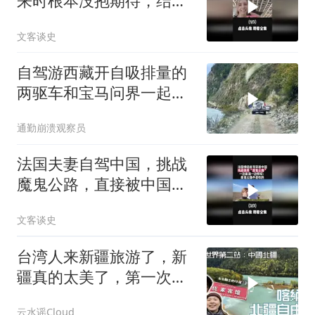
来时根本没抱期待，结果
直接泪洒张家界1
文客谈史
自驾游西藏开自吸排量的
两驱车和宝马问界一起走
藏区大山里的窄路
通勤崩溃观察员
法国夫妻自驾中国，挑战
魔鬼公路，直接被中国基
建震撼3
文客谈史
台湾人来新疆旅游了，新
疆真的太美了，第一次看
大草原
云水谣Cloud