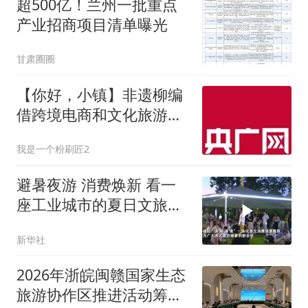
超500亿！兰州一批重点
产业招商项目清单曝光
甘肃圈圈
【你好，小镇】非遗柳编
借跨境电商和文化旅游闯
出新天地
我是一个粉刷匠2
避暑夜游 消费焕新 看一
座工业城市的夏日文旅之
变
新华社
2026年浙皖闽赣国家生态
旅游协作区推进活动筹备