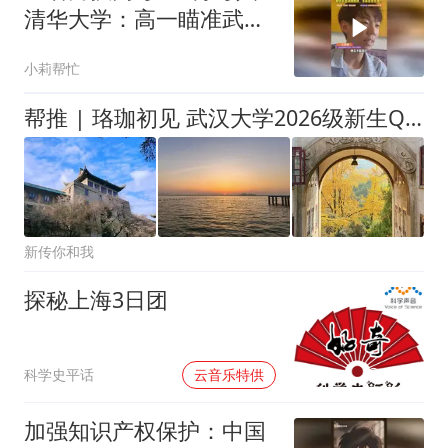
清华大学：高一瞄准武
大，高二追向复旦，高三
小莉帮忙
冲刺年级前十
帮推 | 珞珈初见 武汉大学2026级新生QQ群来啦！
新传你和我
探秘上海3日团
00:00
科学史平话
云音乐特供
加强知识产权保护：中国