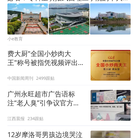
小e教育
费大厨"全国小炒肉大
王"称号被指凭视频评出
官方回应
中国新闻周刊
2499跟贴
广州永旺超市广告语标
注“老人臭”引争议官方回
应：统一上报反馈，门店
江西晨报
234跟贴
核实完毕后会回电
12岁摩洛哥男孩边境哭泣