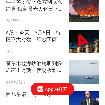
牛弹琴：俄乌双方彻底杀
红眼 俄官员光天化日下被
暗杀
现代快报
A股：今天，8月6日，行
情不太对劲，释放了两个
重要信号！
明心
霍尔木兹海峡油轮听到爆
炸声！万斯：伊朗极难打
交道！特朗普与美防长因
每日经济新闻
导弹严重短缺发生争执？
App内打开
白宫辟谣
因凡蒂诺，公开道歉