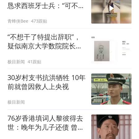
恳求西班牙士兵：“可不可
以不要把我遣返回国”
青蜂侠Bee
473跟贴
“不想干了特提出辞职”，
疑似南京大学数院院长辞
职信流传，院方回应：喻
极目新闻
41跟贴
良教授已卸任院长一职，
不清楚辞职信来源；曾用
30岁村支书抗洪牺牲 10年
手绘图做头像
前就曾因救人上央视
极目新闻
76岁香港填词人黎彼得去
世：晚年为儿子还债 曾想
征婚