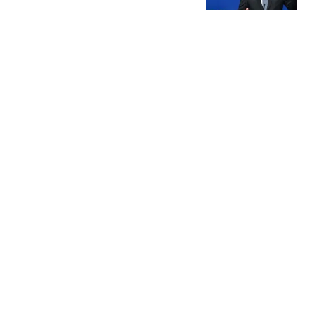
澎湃新闻
出手太阔绰的下场！溢价
合同太多，刚用底薪签球
员，却花了1980万
你的篮球频道
71万网红惊传离世！「曾
涉毒又患忧郁」陈尸住家
享年36岁
ETtoday星光云
文咏珊：我这辈子最正确
的决定，就是嫁了一个不
催我生孩子的男人
梦回千年aa
热搜