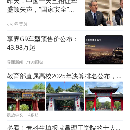
昨天，中国一天五招让华
盛顿失声，“国家安全”不
再是美国专利
小小科普员
享界G9车型预售价公布：
43.98万起
界面新闻
7190跟贴
教育部直属高校2025年决算排名公布，清华第1、北大第4、南大第15，东南第8，川大让人意外！
凯旋学长
14跟贴
必看！专科生填报武昌理工学院的十大理由！