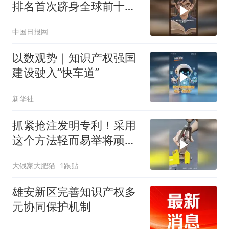
排名首次跻身全球前十，
高价值发明专利达236万
中国日报网
件
以数观势｜知识产权强国
建设驶入“快车道”
新华社
抓紧抢注发明专利！采用
这个方法轻而易举将顽固
的轴承取出来！
大钱家大肥猫
1跟贴
雄安新区完善知识产权多
元协同保护机制