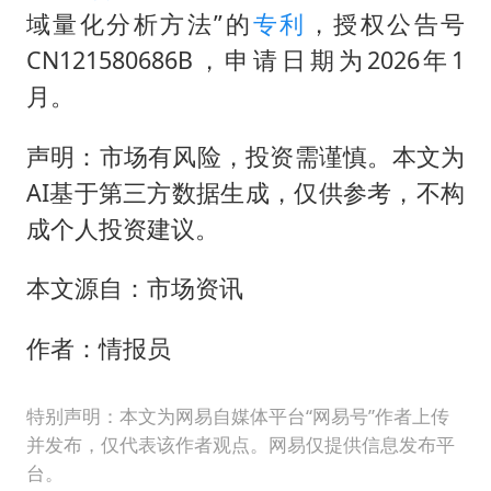
如何把百年大党建设得更加坚强有力
域量化分析方法”的
专利
，授权公告号
香港殿堂级填词人黎彼得因病离世 终年76岁
CN121580686B，申请日期为2026年1
弹药库存告急 美军补货难
月。
南太行山失联女孩最后信号不在山林
声明：市场有风险，投资需谨慎。本文为
李亚鹏向地铁吐血女孩捐99999元
AI基于第三方数据生成，仅供参考，不构
总书记关心百姓身边这些民生大事
成个人投资建议。
本文源自：市场资讯
作者：情报员
特别声明：本文为网易自媒体平台“网易号”作者上传
并发布，仅代表该作者观点。网易仅提供信息发布平
台。