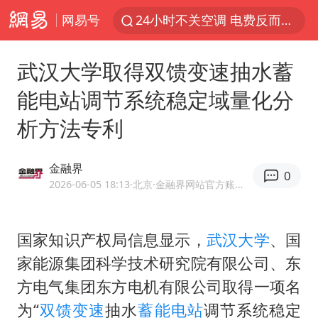
网易号
24小时不关空调 电费反而更低？
店主遭女子“鬼手”换钞
武汉大学取得双馈变速抽水蓄
美国退回1000亿美元关税
能电站调节系统稳定域量化分
38岁山东财大教授刘海明逝世
析方法专利
维持强台风级！白海豚直奔华东沿海
河南试行周五下午弹性离岗
金融界
0
顾客结账把钱扔地上 服务员霸气扔回
2026-06-05 18:13
·北京
·金融界网站官方账号 优质财经领域创作者
日本籍女网红在韩直播时自杀身亡
“天津之眼”摩天轮附近2人落水
国家知识产权局信息显示，
武汉大学
、国
家能源集团科学技术研究院有限公司、东
银行午休1.5小时 留个窗口行不行
方电气集团东方电机有限公司取得一项名
41岁女子为鼓励女儿考上985研究生
为“
双馈变速
抽水
蓄能电站
调节系统稳定