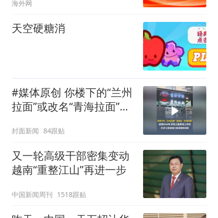
海外网
天空硬糖消
#媒体原创 你楼下的“兰州
拉面”或改名“青海拉面”，
经营约40年，实际上是青
封面新闻
84跟贴
海人开的，天津72家面馆
已集体更换招牌
又一轮高级干部密集变动
越南“重整江山”再进一步
中国新闻周刊
1518跟贴