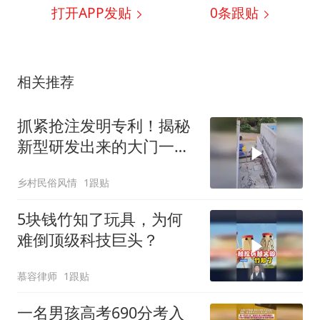
打开APP发贴
0
条跟贴
相关推荐
抓紧抢注发明专利！揭秘
新型研发出来的大门一丁
点面积都不占用！
乡村民俗风情
1跟贴
5块钱竹知了玩具，为何
难倒顶级科技巨头？
慕容律师
1跟贴
一名男孩高考690分考入