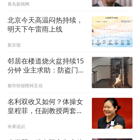
青岛新闻网
北京今天高温闷热持续，
明天下午雷雨上线
新京报
邻居在楼道烧火盆持续15
分钟 业主求助：防盗门都
烫手
都市快报橙柿互动
名利双收又如何？体操女
皇程菲，任副教授两套豪
宅，38岁无人敢娶
米果说识