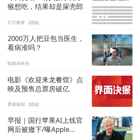
猴想吃，结果却是屎壳郎
灯芯燃梦
2跟贴
2000万人把豆包当医生，
看病准吗？
陈根谈科技
电影《欢迎来龙餐馆》点
映及预售总票房破亿
界面新闻
3跟贴
早报｜国行苹果AI上线官
网后被撤下/曝Apple
Watch将迎来大升级/宇树