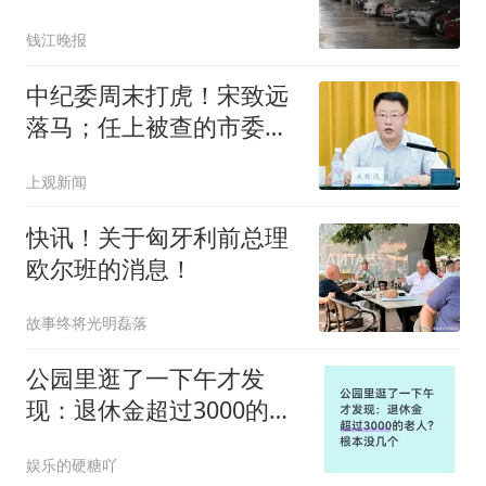
降，不少业主准备入手
钱江晚报
中纪委周末打虎！宋致远
落马；任上被查的市委书
记，3天前还在参加活动
上观新闻
快讯！关于匈牙利前总理
欧尔班的消息！
故事终将光明磊落
公园里逛了一下午才发
现：退休金超过3000的老
人？根本没几个
娱乐的硬糖吖