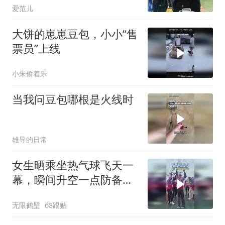
爱范儿
科技今日开启科创板申购
大饼的崽崽豆包，小小“售
票员”上线
小朱偷着乐
当我问豆包哪根是火线时
雄导的日常
女生晒乘坐热气球飞天一
幕，瞬间升空一点防备都
没有
无限鹤壁
68跟贴