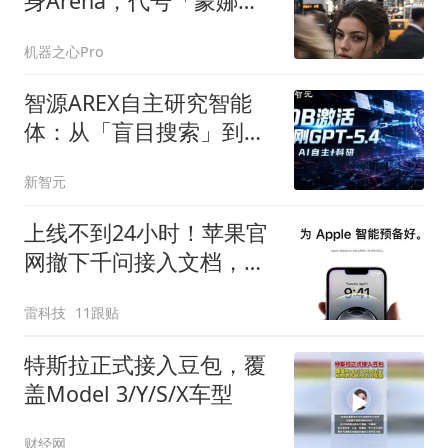
身Arena，代号「蒙娜丽
莎」
机器之心Pro
智源AREX自主研究智能
体：从「盲目搜索」到
「验证驱动」
新智元
上线不到24小时！苹果官
网撤下千问接入文档，国
行AI又跳票了？
雷科技
11跟贴
特斯拉正式接入豆包，覆
盖Model 3/Y/S/X车型
财经网