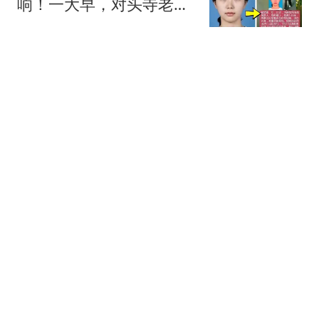
响！一大早，对头寺老郭
家民宿门口就聚集大量的
火山詩话
队员，逆行者搜救队、山
岳搜救队同时出现
小伙泡茶淡定"看风景"被
村官劝离：我就好奇想看
台风
极目新闻
媒体：美军高官特别想访
华 曾将中国列为美国最大
威胁
新民周刊
与频繁地震有关？四川高
县民众呼吁暂停页岩气开
采：求参照荣县先例