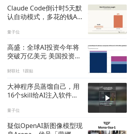
Claude Code倒计时5天默
认自动模式，多花的钱A
社自己掏
量子位
高盛：全球AI投资今年将
突破万亿美元 美国投资接
近6000亿美元
财联社
1跟贴
大神程序员蒸馏自己，用
16个skill给AI注入软件工
程之魂
量子位
疑似OpenAI新图像模型现