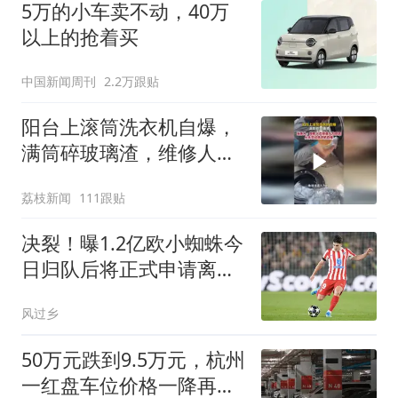
5万的小车卖不动，40万
以上的抢着买
中国新闻周刊
2.2万跟贴
阳台上滚筒洗衣机自爆，
满筒碎玻璃渣，维修人员
称是人为原因，从未见过
荔枝新闻
111跟贴
洗衣机自爆
决裂！曝1.2亿欧小蜘蛛今
日归队后将正式申请离队
马竞：2亿也不卖
风过乡
50万元跌到9.5万元，杭州
一红盘车位价格一降再