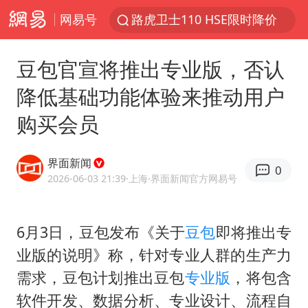
网易号
路虎卫士110 HSE限时降价
我国发现稀散金属独立新矿物——乌斯河锗矿
豆包官宣将推出专业版，否认
上海鼓励居家办公
降低基础功能体验来推动用户
多地银行上调存款利率
购买会员
新疆生产建设兵团生态环境局原局长被查
朱一龙的鼻子怎么了
界面新闻
0
5万元以下微型代步车集体遇冷
2026-06-03 21:39
·上海
·界面新闻官方网易号
大疆错失宇树
费大厨口号更改 不再宣传小炒肉大王
6月3日，豆包发布《关于
豆包
即将推出专
业版的说明》称，针对专业人群的生产力
周星驰妈妈现身香港首映礼
需求，豆包计划推出豆包
专业版
，将包含
上海地铁4条线路全线停运
软件开发、数据分析、专业设计、流程自