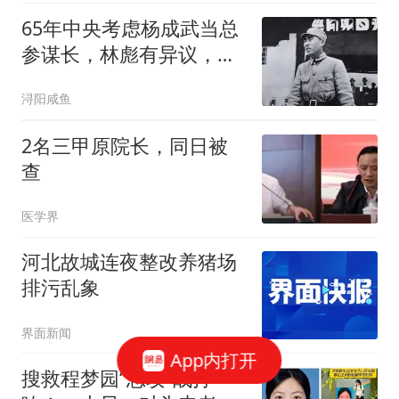
65年中央考虑杨成武当总
参谋长，林彪有异议，毛
主席顿时知其深意
浔阳咸鱼
2名三甲原院长，同日被
查
医学界
河北故城连夜整改养猪场
排污乱象
界面新闻
App内打开
搜救程梦园“总攻”战打