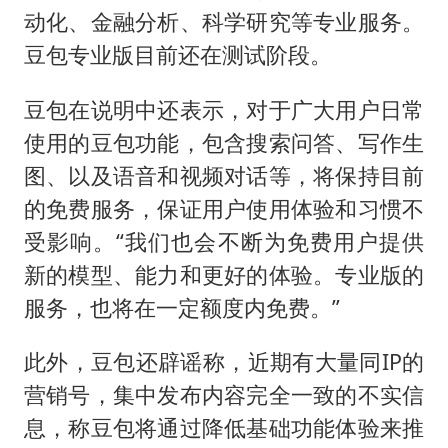
4.2平卫生间补漏注胶花1.55万
动化、金融分析、科学研究等专业服务。
56岁刘奕君跟13岁女儿合跳
豆包专业版目前还在测试阶段。
三预警齐发 11个省份有大到暴雨
豆包在说明中还表示，对于广大用户日常
“还不如不放假”
使用的豆包功能，包含搜索问答、写作生
梅婷12岁女儿百花奖发言
图、以及语音和视频对话等，将保持目前
从科技创新看开局起步的时与势
的免费服务，保证用户使用体验和习惯不
受影响。“我们也会不断为免费用户提供
新的模型、能力和更好的体验。专业版的
服务，也将在一定额度内免费。”
此外，豆包还辟谣称，近期有大量同IP的
营销号，集中发布内容完全一致的不实信
息，称豆包将通过降低基础功能体验来推