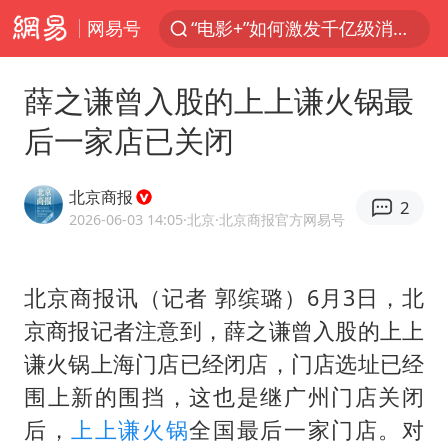
网易号
“电影+”如何激发千亿级消费新活力？
福建泉州市委书记张毅恭被查
薛之谦曾入股的上上谦火锅最
我国货物贸易进出口超30万亿元
后一家店已关闭
曝韩国足协为外籍裁判员安排色情招待
向鹏0-3不敌张本智和
北京商报
2
佛山通报笔试前13被淘汰后5名进体检
2026-06-03 14:05
·北京
·北京商报官方网易号
“新疆阿勒泰八月能滑雪”不实
北京商报讯（记者 郭缤璐）6月3日，北
广东雷州通报特教老师招聘违规事件
京商报记者注意到，薛之谦曾入股的上上
“立秋的第一杯奶茶”又爆单了
谦火锅上海门店已经闭店，门店选址已经
陈幸同晋级WTT横滨冠军赛8强
围上新的围挡，这也是继广州门店关闭
泰国枪击案凶手先杀祖父母后行凶
后，
上上谦
火锅
全国最后一家门店。对