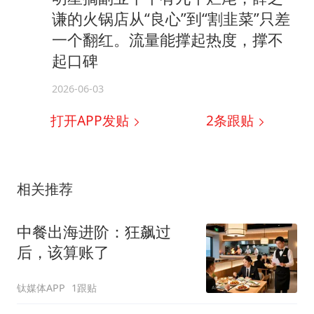
谦的火锅店从“良心”到“割韭菜”只差
一个翻红。流量能撑起热度，撑不
起口碑
2026-06-03
打开APP发贴
2
条跟贴
相关推荐
中餐出海进阶：狂飙过
后，该算账了
钛媒体APP
1跟贴