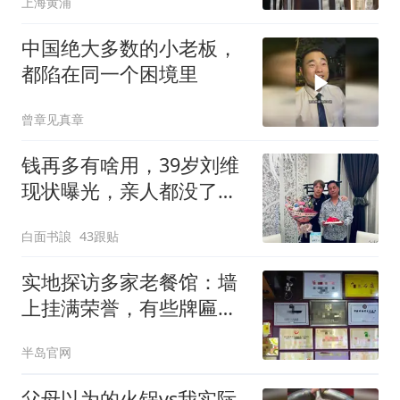
上海黄浦
崩↗️
中国绝大多数的小老板，
都陷在同一个困境里
曾章见真章
钱再多有啥用，39岁刘维
现状曝光，亲人都没了，
到50岁养宠物作陪
白面书誏
43跟贴
实地探访多家老餐馆：墙
上挂满荣誉，有些牌匾或
将撤下
半岛官网
父母以为的火锅vs我实际