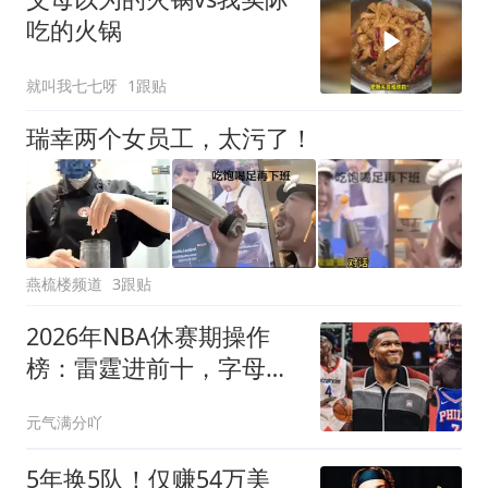
吃的火锅
就叫我七七呀
1跟贴
瑞幸两个女员工，太污了！
燕梳楼频道
3跟贴
2026年NBA休赛期操作
榜：雷霆进前十，字母哥
落脚迈阿密
元气满分吖
5年换5队！仅赚54万美