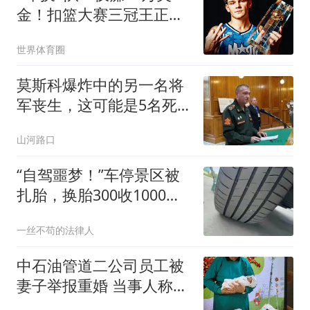
金！扣篮大赛三冠王正式
离开NBA
世界体育圈
莫斯科爆炸中的另一名将
军丧生，这可能是5名死
者中的第3名
山河路口
“自驾噩梦！”车停景区被
扎胎，换胎300收1000！
大量游客中过招，疑似人
一丝不苟的法律人
为撒钉！找相关部门反
映，对方态度更气人！
中石油管道二公司员工被
妻子举报重婚 当事人称被
记过