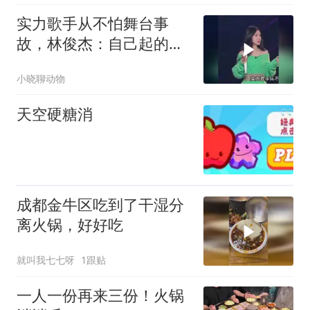
实力歌手从不怕舞台事
故，林俊杰：自己起的
调，再高也得唱完！
小晓聊动物
天空硬糖消
成都金牛区吃到了干湿分
离火锅，好好吃
就叫我七七呀
1跟贴
一人一份再来三份！火锅