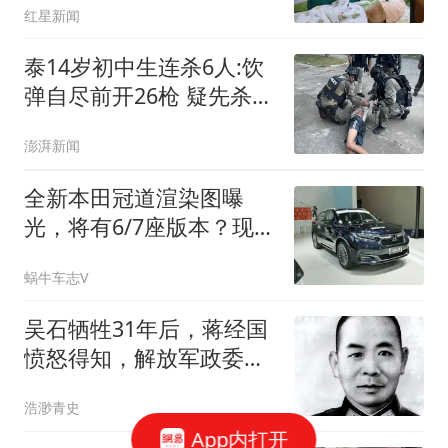
红星新闻
泰14岁初中生连杀6人:饮
弹自尽前开26枪 疑先杀祖
父母
澎湃新闻
全新本田冠道渲染图曝
光，将有6/7座版本？现款
17万左右抄底吗？
蜗牛车志V
吴石牺牲31年后，蒋经国
愤怒得知，解放军政委在
他眼皮下潜伏32年
浩渺青史
App内打开