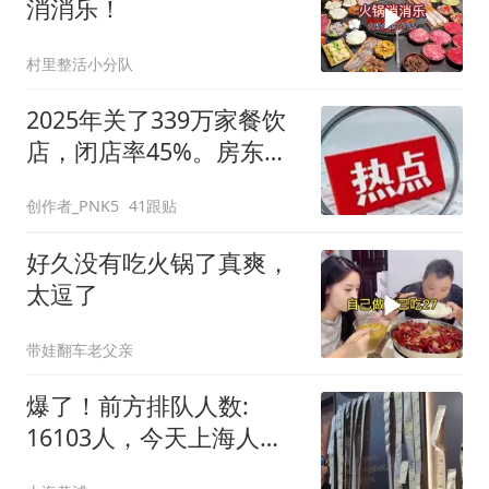
消消乐！
村里整活小分队
2025年关了339万家餐饮
店，闭店率45%。房东涨
租多收九千，逼走租户空
创作者_PNK5
41跟贴
半年亏十八万，这笔账怎
么算都算不过来
好久没有吃火锅了真爽，
太逗了
带娃翻车老父亲
爆了！前方排队人数:
16103人，今天上海人都
在买？有的店铺直接被挤