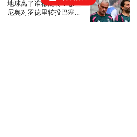
地球离了谁都能转：穆里
尼奥对罗德里转投巴塞罗
那的反应
本泽体育
网传科技电商圈的公司拒
招阿里出来的中层，网友
说：只会汇报和管理，干
黯泉
活一塌糊涂！
解除高温橙色预警！山东
8日大部分地区最高气温
将降至35℃以下
闪电新闻
"婚外胚胎案"妻子曾提出
要二胎 女儿:你要装睡到