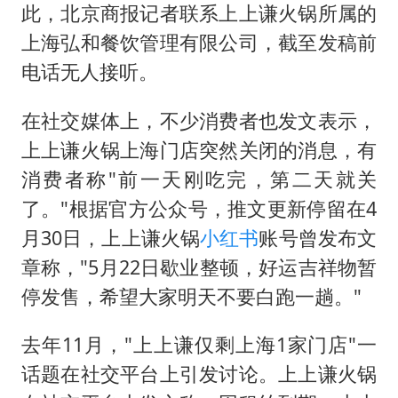
超颖电子拟投资20.86亿建设新项目
此，北京商报记者联系上上谦火锅所属的
山东一元代青花杯离奇失踪
上海弘和餐饮管理有限公司，截至发稿前
国防部：中国军队坚决反制任何闹海挑衅图谋
电话无人接听。
宇树科技中一签需缴款7.54万元
在社交媒体上，不少消费者也发文表示，
两名乘客在飞机上因调节座椅起冲突
上上谦火锅上海门店突然关闭的消息，有
山东潍坊发布大风黄色预警
消费者称"前一天刚吃完，第二天就关
夯实基础开新局
了。"根据官方公众号，推文更新停留在4
月30日，上上谦火锅
小红书
账号曾发布文
章称，"5月22日歇业整顿，好运吉祥物暂
停发售，希望大家明天不要白跑一趟。"
去年11月，"上上谦仅剩上海1家门店"一
话题在社交平台上引发讨论。上上谦火锅