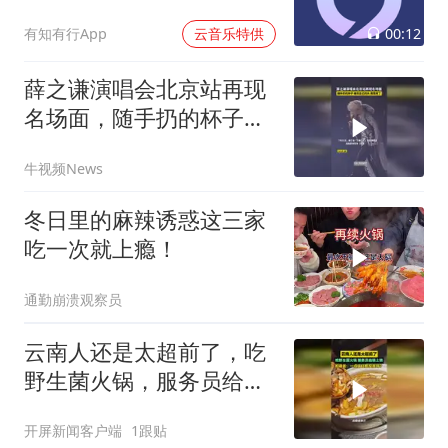
00:12
有知有行App
云音乐特供
薛之谦演唱会北京站再现
名场面，随手扔的杯子砸
到自己的头 表情亮了
牛视频News
冬日里的麻辣诱惑这三家
吃一次就上瘾！
通勤崩溃观察员
云南人还是太超前了，吃
野生菌火锅，服务员给锅
上锁，拍摄者：一点信任
开屏新闻客户端
1跟贴
都没有吗？