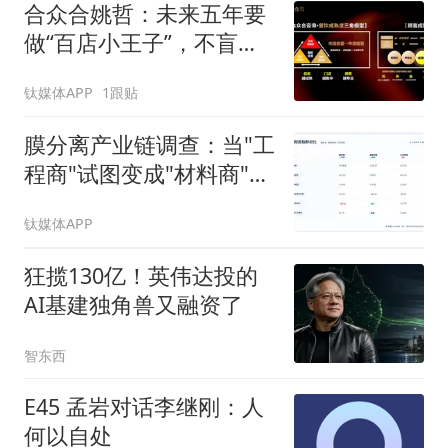
合众合姚哲：未来五年要
做“百店小王子”，不盲目
追求千店万店
钛媒体APP
1跟贴
膜分离产业链调查：当"工
程商"试图变成"材料商"，
谁赚到了钱？
钛媒体APP
狂揽130亿！英伟达投的
AI基建独角兽又融资了
智东西
E45 孟岩对话李继刚：人
何以自处