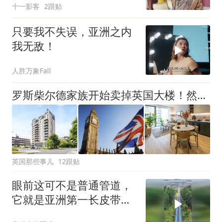
十一影客
2跟贴
只要我不失误，亚洲之内
我无敌！
人胜万象Fall
罗斯柴尔德家族开始卖掉英国大楼！然而另一边，私募大鳄正悄悄接盘英国地产
英国那些事儿
12跟贴
眼前这可不是普通管道，
它就是亚洲第一长皮带廊
道