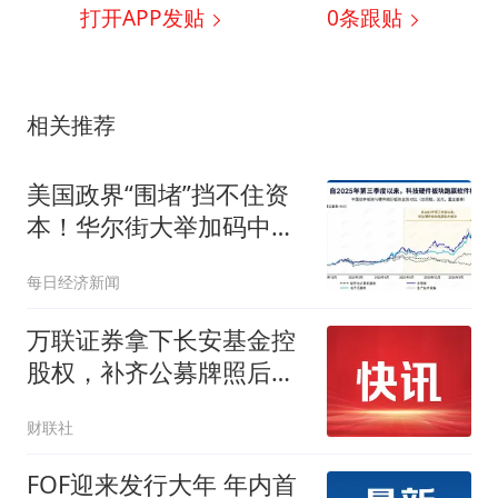
打开APP发贴
0
条跟贴
相关推荐
美国政界“围堵”挡不住资
本！华尔街大举加码中
国“硬科技”：光通信ETF半
每日经济新闻
数仓位押注5家中国企
业，250亿美元明星ETF重
万联证券拿下长安基金控
仓长鑫科技
股权，补齐公募牌照后如
何发力？
财联社
FOF迎来发行大年 年内首