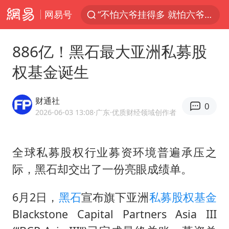
网易号
“不怕六爷挂得多 就怕六爷挂一颗”
杭州全市有序停课
886亿！黑石最大亚洲私募股
直击东北超：哈尔滨vs通辽
权基金诞生
永和豆浆创始人林炳生去世
香港宏福苑火灾或由烟头引起
财通社
0
白海豚将正面袭击贯穿浙江
2026-06-03 13:08
·广东
·优质财经领域创作者
商场现钱学森巨幅海报 负责人回应
全球私募股权行业募资环境普遍承压之
36岁男演员成景区NPC后人气爆棚
际，黑石却交出了一份亮眼成绩单。
郑丽文：台湾从来没有“独立”过
几元成本的AI广告导致千万市值蒸发
6月2日，
黑石
宣布旗下亚洲
私募
股权基金
浙江台州《告全体市民书》
Blackstone Capital Partners Asia III