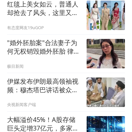
红毯上美女如云，普通人
却抢去了风头，这里又出
现了什么问题呢？
有态度网友19uGOP
"婚外胚胎案"合法妻子为
何无权销毁婚外胚胎 律师
释疑
极目新闻
伊媒发布伊朗最高领袖视
频：穆杰塔巴讲话被众人
围住
央视新闻客户端
大幅溢价45%！A股存储
巨头定增37亿元，多家上