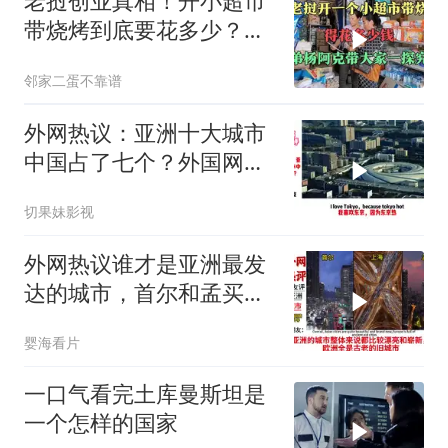
老挝创业真相！开小超市
带烧烤到底要花多少？三
弟杨阿克硬核摸底
邻家二蛋不靠谱
外网热议：亚洲十大城市
中国占了七个？外国网友
表示羡慕了
切果妹影视
外网热议谁才是亚洲最发
达的城市，首尔和孟买谁
排第一？
婴海看片
一口气看完土库曼斯坦是
一个怎样的国家