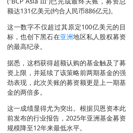
酒店回应车内过夜被收150元
(“BCP Asia III”)已完成最终关账，募资总
额达131亿美元(约合人民币886亿元)。
梁家辉百花奖演讲落泪
人民的健康、体质、幸福一脉相承
这一数字不仅超过其原定100亿美元的目
标，也创下黑石在
亚洲
地区私人股权募资
的最高纪录。
据悉，这档获得超额认购的基金触及了募
资上限，并延续了该策略前两期基金的强
劲表现，此次关账的募资额更是上一期基
金的两倍多。
这一成绩显得尤为突出。根据贝恩资本此
前发布的行业报告，2025年亚洲基金募资
规模降至12年来最低水平。