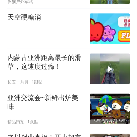
夜猫户外军武
天空硬糖消
内蒙古亚洲距离最长的滑
草，这速度过瘾！
长安一片月
1跟贴
亚洲交流会~新鲜出炉美
味
精品街拍
1跟贴