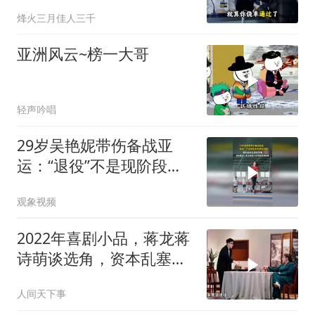
烽火三月佳人三千
亚洲风云~榜一大哥
轻声吟唱
29岁吴艳妮带伤备战亚
运：“退役”不是现阶段考
虑的问题，我的运动生涯
观象视频
还早着，目标是进入奥运
会前八和突破亚洲纪录
2022年喜剧小品，蒋龙蒋
诗萌谈选角，资本乱塞演
员，爆笑不停
人间天下事