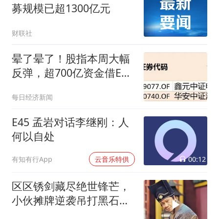
募规模已超1300亿元
财联社
晕了晕了！股指本周大幅
反弹，超700亿资金借ETF
落袋为安，但这些板块仍
每日经济新闻
被机构大幅加仓
E45 孟岩对话李继刚：人
何以自处
00:12
有知有行App
云音乐特供
区区锈剑藏尽绝世锋芒，
小伙摊牌逆袭吊打黑石两
大高手