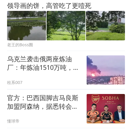
领导画的饼，高管吃了更噎死
老王的Boss圈
乌克兰袭击俄两座炼油
厂：年炼油1510万吨，5
人受伤
桂系007
官方：巴西国脚吉马良斯
加盟阿森纳，据悉转会费
为7500万镑
懂球帝