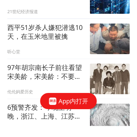
市公司认购
21世纪经济报道
西平51岁杀人嫌犯潜逃10
天，在玉米地里被擒
听心堂
97年胡宗南长子前往看望
宋美龄，宋美龄：不要
走，我现在非常寂寞
伦伦妈爱历史
App内打开
6预警齐发：今晚至明
晚，浙江、上海、江苏、
安徽、福建、台湾、云
台州交通广播
南、重庆、贵州、湖北等