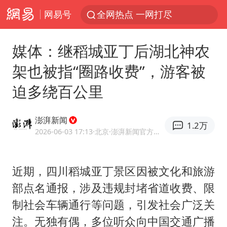
网易号
全网热点 一网打尽
媒体：继稻城亚丁后湖北神农
架也被指“圈路收费”，游客被
迫多绕百公里
澎湃新闻
1.2万
2026-06-03 17:13
·北京
·澎湃新闻官方网易号
近期，四川
稻城亚丁
景区因被文化和旅游
部点名通报，涉及违规封堵省道收费、限
制社会车辆通行等问题，引发社会广泛关
注。无独有偶，多位听众向中国交通广播