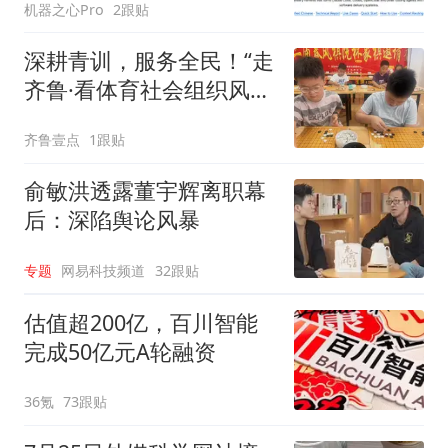
机器之心Pro
2跟贴
深耕青训，服务全民！“走
齐鲁·看体育社会组织风
采”走进沂水
齐鲁壹点
1跟贴
俞敏洪透露董宇辉离职幕
后：深陷舆论风暴
专题
网易科技频道
32跟贴
估值超200亿，百川智能
完成50亿元A轮融资
36氪
73跟贴