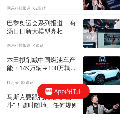
网易科技报道
62跟贴
巴黎奥运会系列报道｜商
汤日日新大模型亮相
网易科技报道
4跟贴
本田拟削减中国燃油车产
能：149万辆→100万辆，
关闭或停产两家工厂
IT之家
83跟贴
App内打开
马斯克要跟扎克伯格“笼
斗”！随时随地、任何规则
观察者网
11跟贴