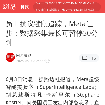
科技
浙江省甬江发生2026年第1号洪水
刘嘉玲晒与周星驰合照
员工抗议键鼠追踪，Meta让
独闯南太行的失联女生最后轨迹已确认
步：数据采集最长可暂停30分
香港刷新1884年以来最高气温纪录
钟
央视新主播李秋莹母校发文祝贺
上门女婿出轨女邻居多年被判重婚罪
网易智能
116
上海全力守护市民“菜篮子”
2026-06-03 08:27
·北京
国足U17与阿森纳决赛取消 并列冠军
以军士兵把枪口对准中国记者
6月3日消息，据路透社报道，Meta超级
智能实验室（Superintelligence Labs）
暑期研学游升温 在旅途中增长知识
副总裁斯特凡·卡斯里尔（Stephane
猫咪过火把节被抹成黑猫
Kasriel）向美国员工发出内部备忘录，宣