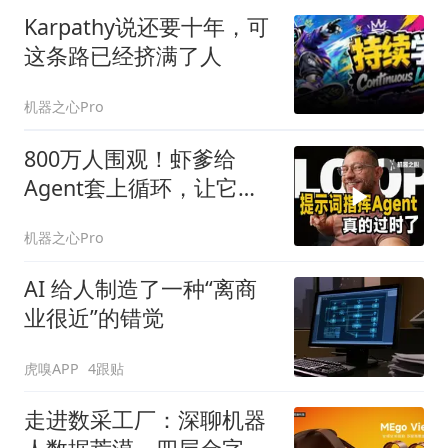
Karpathy说还要十年，可
这条路已经挤满了人
机器之心Pro
800万人围观！虾爹给
Agent套上循环，让它自
己跑起来！
机器之心Pro
AI 给人制造了一种“离商
业很近”的错觉
虎嗅APP
4跟贴
走进数采工厂：深聊机器