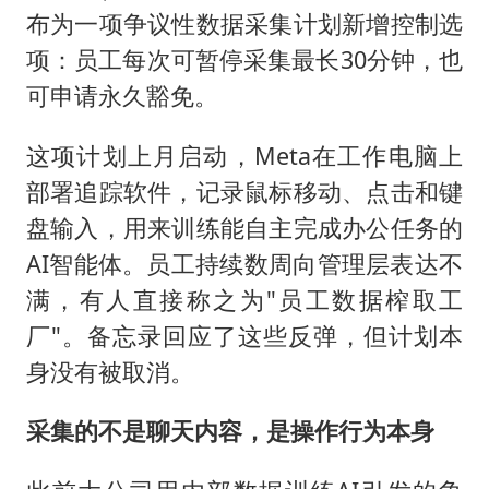
BLG经理辟谣Bin离队
布为一项争议性数据采集计划新增控制选
曹颖儿子首次演长剧
项：员工每次可暂停采集最长30分钟，也
“开学三件套”全线暴涨
可申请永久豁免。
总书记点赞的非遗苗绣焕发新生机
这项计划上月启动，Meta在工作电脑上
部署追踪软件，记录鼠标移动、点击和键
盘输入，用来训练能自主完成办公任务的
AI智能体。员工持续数周向管理层表达不
满，有人直接称之为"员工数据榨取工
厂"。备忘录回应了这些反弹，但计划本
身没有被取消。
采集的不是聊天内容，是操作行为本身