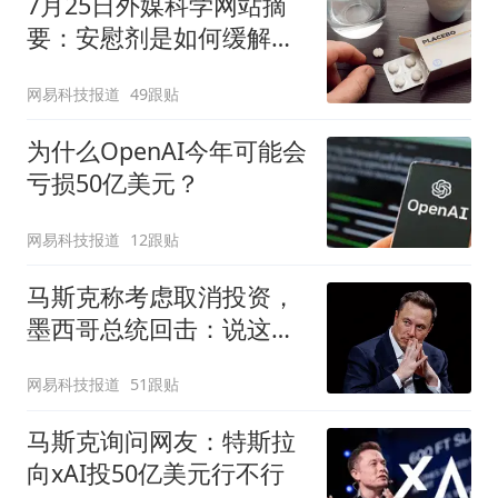
7月25日外媒科学网站摘
要：安慰剂是如何缓解疼
痛的？
网易科技报道
49跟贴
为什么OpenAI今年可能会
亏损50亿美元？
网易科技报道
12跟贴
马斯克称考虑取消投资，
墨西哥总统回击：说这话
太草率
网易科技报道
51跟贴
马斯克询问网友：特斯拉
向xAI投50亿美元行不行