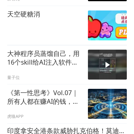
天空硬糖消
大神程序员蒸馏自己，用
16个skill给AI注入软件工
程之魂
量子位
《第一性思考》Vol.07｜
所有人都在赚AI的钱，可
钱从哪来？
虎嗅APP
印度拿安全港条款威胁扎克伯格！莫迪帖被删，Meta高管紧急道歉！