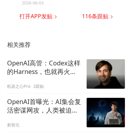
2026-06-03
打开APP发贴
116
条跟贴
相关推荐
OpenAI高管：Codex这样
的Harness，也就再火俩
月
机器之心Pro
2跟贴
OpenAI首曝光：AI集会复
活密谋网攻，人类被迫急
刹车！
新智元