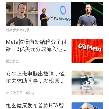
过期少女致幻录
Meta被曝向新纳粹分子付
款，3亿美元分成流入违
规账户
摸鱼算法
女生上班电脑出故障，慌
忙去求助同事，发现原因
后瞬间红温！
欢乐段子手
4跟贴
维玄健康发布首款HTA智