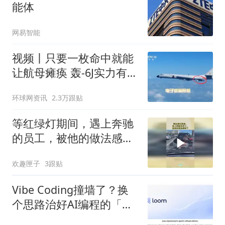
能体
网易智能
视频丨只要一枚命中就能
让航母瘫痪 轰-6J实力有多
强？
环球网资讯
2.3万跟贴
等红绿灯期间，遇上奔驰
的员工，被他的做法感动
了
欢趣匣子
3跟贴
Vibe Coding撞墙了？换
个思路治好AI编程的「局
部失忆」