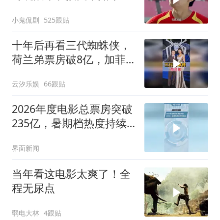
成经典
小鬼侃剧
525跟贴
十年后再看三代蜘蛛侠，
荷兰弟票房破8亿，加菲
两度提名奥斯卡
云汐乐娱
66跟贴
2026年度电影总票房突破
235亿，暑期档热度持续
走高
界面新闻
当年看这电影太爽了！全
程无尿点
弱电大林
4跟贴