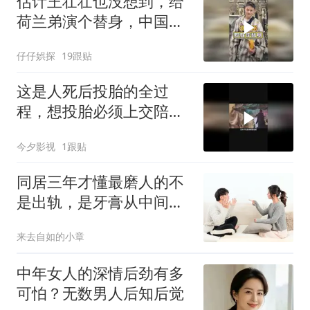
估计王壮壮也没想到，给
荷兰弟演个替身，中国功
夫却干出10亿票房
仔仔娯探
19跟贴
这是人死后投胎的全过
程，想投胎必须上交陪葬
品没有的就惨了
今夕影视
1跟贴
同居三年才懂最磨人的不
是出轨，是牙膏从中间挤
都要吵三天的小事
来去自如的小章
中年女人的深情后劲有多
可怕？无数男人后知后觉