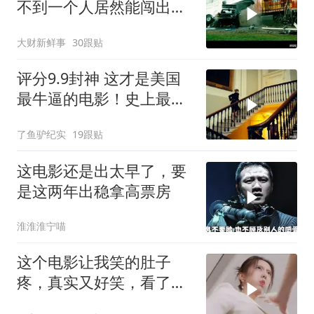
不到一个人居然能闯出这
么大的祸！
大财新鲜事
30跟贴
评分9.9封神 这才是美国
最牛逼的电影！史上最高
智商的天才律师！
了鱼驴纪实
19跟贴
这电影还是出太早了，要
是这两年出稳拿高票房
淮淮淮宁喵
这个电影让我笑的肚子
疼，真实又好笑，看了三
遍，看一遍笑一遍！