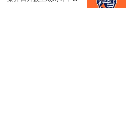
花，抢分刻不容缓
老觷系戏精北鼻
高铁站偶遇成诀别！湖北
两任首富双双出事
评论员岳连
学者：80岁卢拉出战"第
七届世界杯" 特朗普成"场
外对手"
中国新闻周刊
阿根廷足协表态：支持国
际足联主席因凡蒂诺
上观新闻
热搜