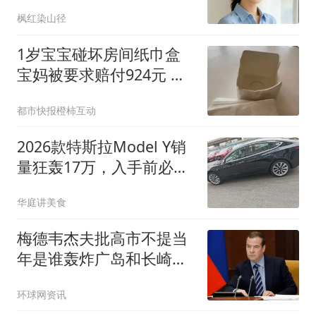
枫红染山径
1岁宝宝碰坏房间纸巾盒
宝妈被要求赔付924元 酒
店回应
都市快报橙柿互动
2026款特斯拉Model Y销
量狂轰17万，入手前必须
知道的3个残酷真相
华庭讲美食
梅德韦杰夫批高市不提当
年是谁轰炸广岛和长崎：
耻辱
环球网资讯