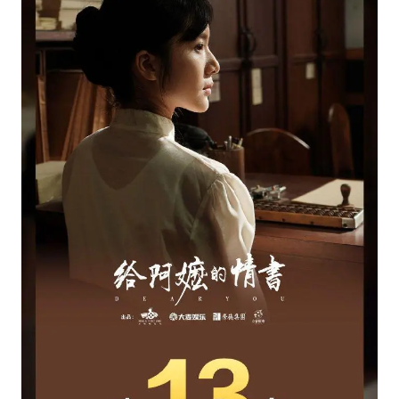
台风白海豚最新路径研判来了
OpenAI为免费用户升级GPT-5.6 Luna
船舶避风项目停工 多地全力防台风
我国编制完成新版全月地质图
“深圳地面沉降致车辆损坏”不实
男子结婚8年发现3个女儿均非亲生
奋进开新局 实干挑大梁