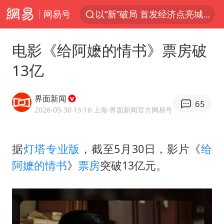
网易号
以“新”破局 首发经济点亮城市消费活力
Meta被判支付5.67亿美元
电影《给阿嬷的情书》票房破
台风白海豚逼近 暴雨大暴雨来袭
13亿
47岁妈妈突然产女 26岁女儿：很震惊
阿根廷足协发文力挺因凡蒂诺
界面新闻
65
中国稀土盘中涨停
2026-05-30 15:16
·上海
·界面新闻官方网易号
A股开盘：民爆、CPO等概念走强
据
灯塔
专业版
，截至5月30日，影片《
给
日本广岛民众举行游行反对政府行径
阿嬷的情书
》
票房
突破13亿元。
21楼高空抛物嫌疑人被拘留
男子杀人后逃进深山21年活得像野人
日韩股市高开跳水 SK海力士下挫转跌