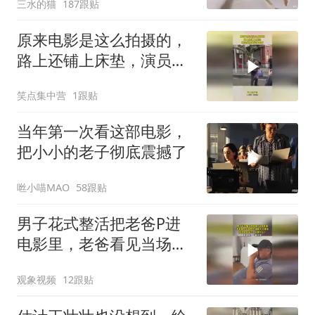
三水的猫
187跟贴
原来电影是这么拍摄的，
路上还铺上床垫，演员们
真是娇生惯养
笑点集中营
1跟贴
当年第一次看这部电影，
把小小的老子彻底震撼了
咝小喵MAO
58跟贴
男子花式整活把老爸P进
电影里，老爸看见当场愣
住，满脸不可置信
观象视频
12跟贴