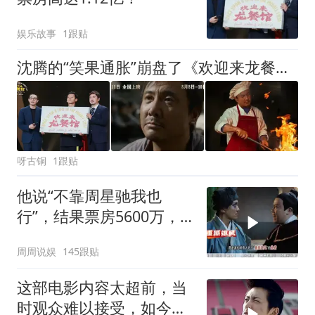
娱乐故事
1跟贴
沈腾的“笑果通胀”崩盘了《欢迎来龙餐馆》观众已经不欠沈腾票了
呀古铜
1跟贴
他说“不靠周星驰我也
行”，结果票房5600万，
豆瓣4.0
周周说娱
145跟贴
这部电影内容太超前，当
时观众难以接受，如今却