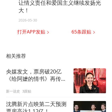
让情义责任和爱国主义继续发扬光
大！
2026-05-30
打开APP发贴
65
条跟贴
相关推荐
央媒发文，票房破20亿
《给阿嬷的情书》再传喜
讯，泰国部长没说错
新一说史
3跟贴
沈腾新片点映第二天预测
票房高达1.12亿！