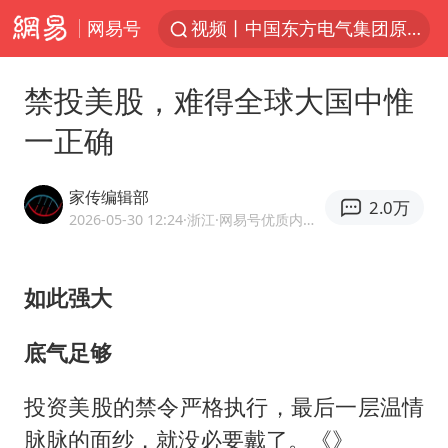
网易号
视频丨中国东方电气集团原党组副书记、董事宋致远被查
台风白海豚闭眼浙江上海处于危险半圆
禁投美股，难得全球大国中惟
香港宏福苑火灾或由烟头引起
一正确
网约车司机充电时猝死保险拒赔
中国父女泰国骑摩托车坠崖1死1伤
家传编辑部
2.0万
白海豚将正面袭击贯穿浙江
2026-05-30 12:24
·浙江
·网易号优质内容创作者
周末打虎 宋致远被查
如此强大
温州发布告全体市民书：非必要不外出
刘浩存百花奖开幕式红裙起舞
底气足够
郑丽文：台湾从来没有“独立”过
投资美股的禁令严格执行，最后一层温情
万岁山接盘烂尾恒大文旅城
脉脉的面纱，就没必要戴了。《》