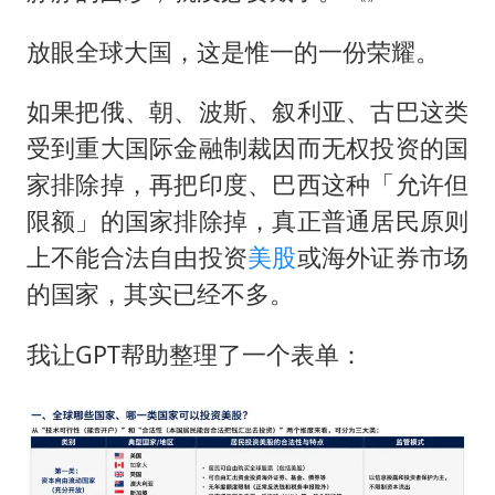
泰国初中生饮弹自尽前开了26枪
多个明星演唱会取消
放眼全球大国，这是惟一的一份荣耀。
店主称换“青海拉面”招牌后生意更好
如果把俄、朝、波斯、叙利亚、古巴这类
女儿为争财产堵门阻挠父亲出殡
受到重大国际金融制裁因而无权投资的国
Kimi K3也失控了
家排除掉，再把印度、巴西这种「允许但
习近平心系体育强国建设
限额」的国家排除掉，真正普通居民原则
上不能合法自由投资
美股
或海外证券市场
的国家，其实已经不多。
我让GPT帮助整理了一个表单：