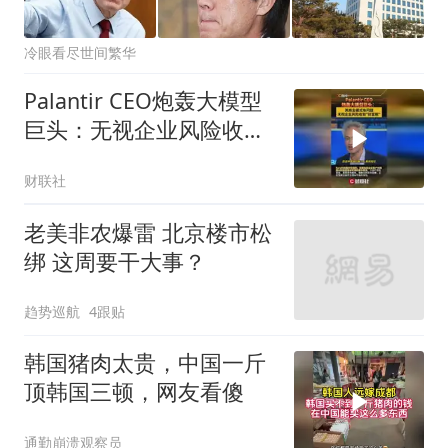
冷眼看尽世间繁华
Palantir CEO炮轰大模型
巨头：无视企业风险收取
财富税
财联社
老美非农爆雷 北京楼市松
绑 这周要干大事？
趋势巡航
4跟贴
韩国猪肉太贵，中国一斤
顶韩国三顿，网友看傻
通勤崩溃观察员