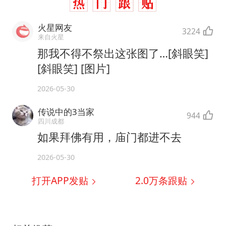
火星网友
3224
来自火星
那我不得不祭出这张图了…[斜眼笑]
[斜眼笑] [图片]
2026-05-30
传说中的3当家
944
四川成都
如果拜佛有用，庙门都进不去
2026-05-30
打开APP发贴
2.0万
条跟贴