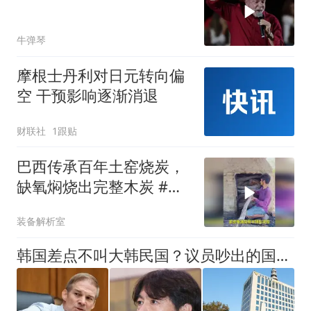
牛弹琴
摩根士丹利对日元转向偏
空 干预影响逐渐消退
财联社
1跟贴
巴西传承百年土窑烧炭，
缺氧焖烧出完整木炭 #烧
碳 #涨知识 #科普
装备解析室
韩国差点不叫大韩民国？议员吵出的国号和法律，至今还在用