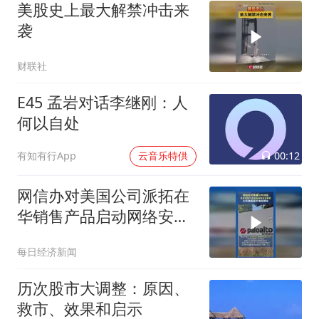
美股史上最大解禁冲击来
袭
财联社
E45 孟岩对话李继刚：人
何以自处
00:12
有知有行App
云音乐特供
网信办对美国公司派拓在
华销售产品启动网络安全
审查 ，公司美股股价盘前
每日经济新闻
跳水
历次股市大调整：原因、
救市、效果和启示