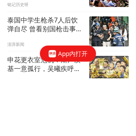
铭记历史呀
泰国中学生枪杀7人后饮
弹自尽 曾看别国枪击事件
视频
澎湃新闻
App内打开
申花更衣室危机！斯卢茨
基一意孤行，吴曦疾呼：
不改变难保级
晚雾空青
横滨冠军赛开赛以来一局
未失：恭喜陈幸同顺利挺
进女单四强！
尔东乒谈