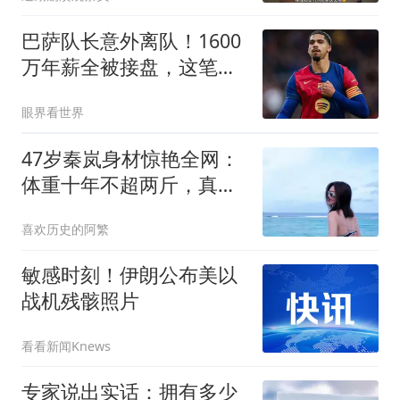
巴萨队长意外离队！1600
万年薪全被接盘，这笔租
借没有真正输家
眼界看世界
47岁秦岚身材惊艳全网：
体重十年不超两斤，真相
并非不婚不育
喜欢历史的阿繁
敏感时刻！伊朗公布美以
战机残骸照片
看看新闻Knews
专家说出实话：拥有多少