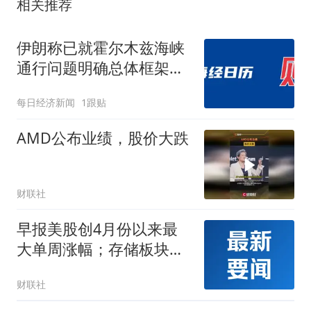
相关推荐
伊朗称已就霍尔木兹海峡
通行问题明确总体框架；
美股创4月份以来最大单
每日经济新闻
1跟贴
周涨幅；北京发布购房新
政；东航：国内客票提前
AMD公布业绩，股价大跌
14天免费退改丨每经早参
财联社
早报美股创4月份以来最
大单周涨幅；存储板块普
跌；原油、黄金双双上
财联社
涨；北京购房政策调整