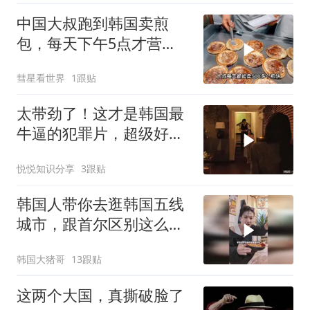
中国大叔跑到韩国卖煎
包，每天下午5点才营
业，直言月赚5万很满足
彗星看世界
1跟贴
太带劲了！这才是韩国最
牛逼的犯罪片，超级好
看，人不能太贪！
悦悦知识分享
3跟贴
韩国人带你去逛韩国五线
城市，跟首尔区别这么
大？
韩国大猪哥
13跟贴
这两个大国，真撕破脸了