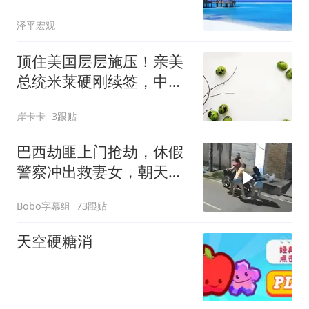
泽平宏观
顶住美国层层施压！亲美
总统米莱硬刚续签，中阿
货币互换到底有多硬核？
岸卡卡
3跟贴
巴西劫匪上门抢劫，休假
警察冲出救妻女，朝天鸣
枪放走劫匪引争议
Bobo字幕组
73跟贴
天空硬糖消