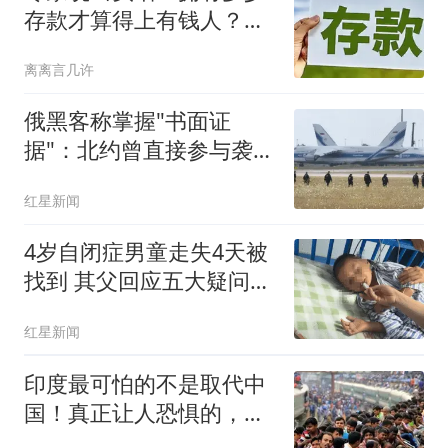
存款才算得上有钱人？终
于有了答案
离离言几许
俄黑客称掌握"书面证
据"：北约曾直接参与袭击
俄罗斯
红星新闻
4岁自闭症男童走失4天被
找到 其父回应五大疑问：
不是被人贩子抱走放回 不
红星新闻
接受捐款
印度最可怕的不是取代中
国！真正让人恐惧的，是
这14亿人口的外溢