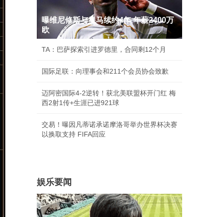
曝维尼修斯与皇马续约4年 年薪2400万
欧
TA：巴萨探索引进罗德里，合同剩12个月
国际足联：向理事会和211个会员协会致歉
迈阿密国际4-2逆转！获北美联盟杯开门红 梅
西2射1传+生涯已进921球
交易！曝因凡蒂诺承诺摩洛哥举办世界杯决赛
以换取支持 FIFA回应
娱乐要闻