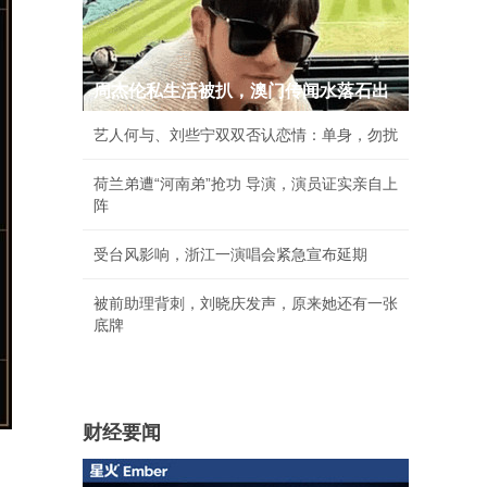
周杰伦私生活被扒，澳门传闻水落石出
艺人何与、刘些宁双双否认恋情：单身，勿扰
荷兰弟遭“河南弟”抢功 导演，演员证实亲自上
阵
受台风影响，浙江一演唱会紧急宣布延期
被前助理背刺，刘晓庆发声，原来她还有一张
底牌
财经要闻