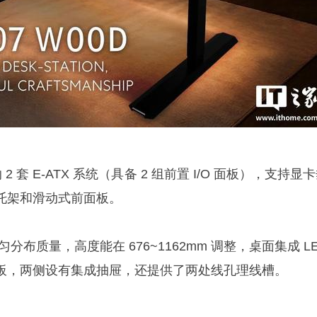
纳 2 套 E-ATX 系统（具备 2 组前置 I/O 面板），支持显
托架和滑动式前面板。
均匀分布质量，高度能在 676~1162mm 调整，桌面集成 L
板，两侧设有集成抽屉，还提供了两处线孔理线槽。