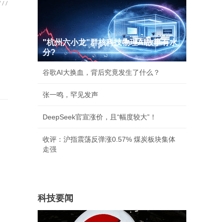
"杭州六小龙"群核科技物理AI故事有水
分?
谷歌AI大换血，背后究竟发生了什么？
张一鸣，罕见发声
DeepSeek官宣涨价，且“幅度较大”！
收评：沪指震荡反弹涨0.57% 煤炭板块集体
走强
科技要闻