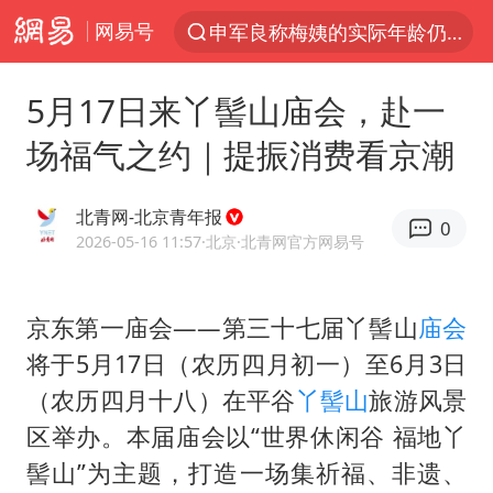
网易号
申军良称梅姨的实际年龄仍是谜
以“新”破局 首发经济点亮城市消费活力
5月17日来丫髻山庙会，赴一
OpenAI为免费用户升级GPT-5.6 Luna
场福气之约｜提振消费看京潮
台风白海豚最新路径研判来了
毛宁转发梯田音乐会视频海外网友赞叹
北青网-北京青年报
0
我国编制完成新版全月地质图
2026-05-16 11:57
·北京
·北青网官方网易号
“China Cool”成海外热词
京东第一庙会——第三十七届丫髻山
庙会
美股三大指数集体收跌 西数跌超13%
将于5月17日（农历四月初一）至6月3日
巡查组提问 工作人员偷用手机查答案
（农历四月十八）在平谷
丫髻山
旅游风景
看守所辅警收受10万获刑1年
区举办。本届庙会以“世界休闲谷 福地丫
国家气候中心：8月将有4轮高温过程，部分地区可达40℃～45℃
髻山”为主题，打造一场集祈福、非遗、