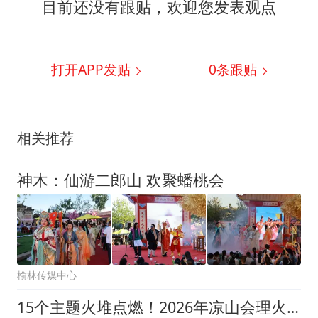
目前还没有跟贴，欢迎您发表观点
打开APP发贴
0
条跟贴
相关推荐
神木：仙游二郎山 欢聚蟠桃会
榆林传媒中心
15个主题火堆点燃！2026年凉山会理火把节启幕，众人围着火堆踏歌起舞