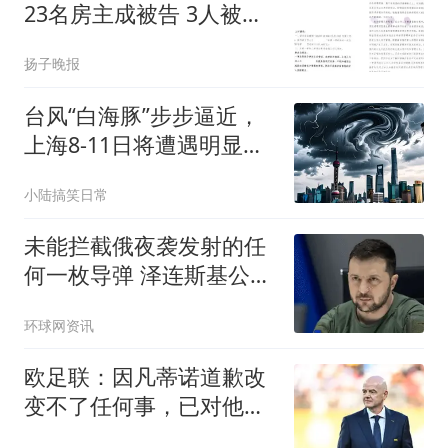
23名房主成被告 3人被判
担责
扬子晚报
台风“白海豚”步步逼近，
上海8‑11日将遭遇明显风
雨
小陆搞笑日常
未能拦截俄夜袭发射的任
何一枚导弹 泽连斯基公开
喊话
环球网资讯
欧足联：因凡蒂诺道歉改
变不了任何事，已对他失
去信心