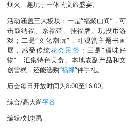
今年已有4位周星驰电影配角去世
烟火、趣玩于一体的文旅盛宴。
曝韩足协曾为外籍裁判安排性招待
活动涵盖三大板块：一是“福聚山间”，可
深圳地面沉降致车辆损坏系谣言
击鼓纳福、系福带、挂福牌、玩投币游
现代版摸金校尉落网查获400多枚古币
戏；二是“文化潮玩”，可观赏主题书画
消费新图景｜多举措提升消费体验 释放夏日经济活力
展，感受传统
花会
民俗
；三是“福味好
泰国一女公务员妆容引争议 本人回应
物”，汇集特色美食、本地农副产品和文
女子利用漏洞0元薅走3000多件家电
创雪糕，还能选购“
福禄
”伴手礼。
奋进开新局 实干挑大梁
庙会每日开放时间为8:00至16:00。
综合/高大尚
平谷
编辑/刘忠禹