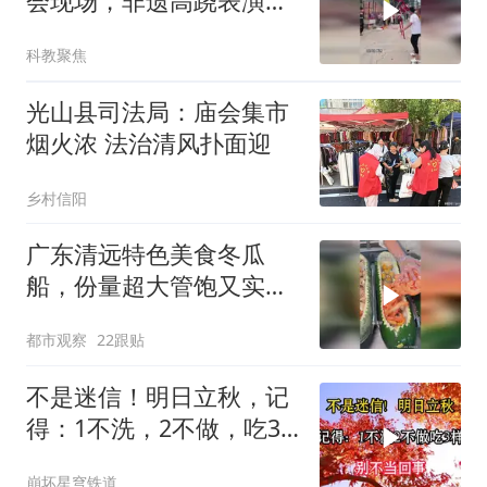
会现场，非遗高跷表演引
爆全场
科教聚焦
光山县司法局：庙会集市
烟火浓 法治清风扑面迎
乡村信阳
广东清远特色美食冬瓜
船，份量超大管饱又实
在，网友：一餐吃完一个
都市观察
22跟贴
冬瓜餐也是蛮厉害的
不是迷信！明日立秋，记
得：1不洗，2不做，吃3
样，别不当回事！
崩坏星穹铁道