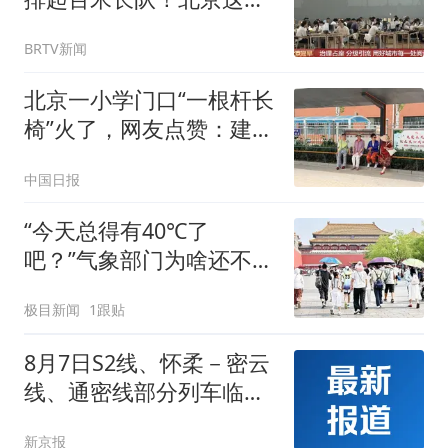
地方火到一座难求
BRTV新闻
北京一小学门口“一根杆长
椅”火了，网友点赞：建议
全国推广
中国日报
“今天总得有40℃了
吧？”气象部门为啥还不预
警？
极目新闻
1跟贴
8月7日S2线、怀柔－密云
线、通密线部分列车临时
停运
新京报