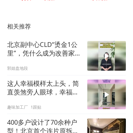
相关推荐
北京副中心CLD“烫金1公
里”，凭什么成为改善家庭
的终极优
郭姐盘地段
这人幸福模样太上头，简
直羡煞旁人眼球，幸福程
度超乎想象
趣味加工厂
1跟贴
400多户设计了70余种户
型！北京首个连片原拆原