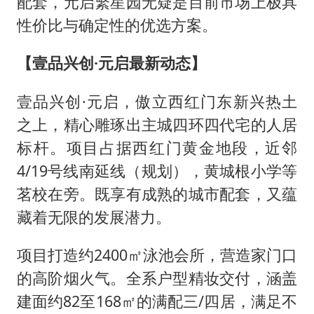
配套，元启繁星园无疑是目前市场上极具
性价比与确定性的优选方案。
【壹品兴创·元启最新动态】
壹品兴创·元启，傲立西红门东新兴热土
之上，精心雕琢出主城四环四代宅的人居
标杆。项目占据西红门黄金地段，近邻
4/19号线南延线（规划），黄城根小学等
茗校在旁。既享有成熟的城市配套，又蕴
藏着无限的发展潜力。
项目打造约2400㎡泳池会所，营造家门口
的高阶烟火气。全系户型精妆交付，涵盖
建面约82至168㎡的满配三/四居，满足不