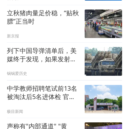
立秋猪肉量足价稳，“贴秋
膘”正当时
新京报
列下中国导弹清单后，美
媒终于发现，如果发射美
军根本拦不住！
锅锅爱历史
中学教师招聘笔试前13名
被淘汰后5名进体检 官方
通报
极目新闻
声称有"内部通道" "黄