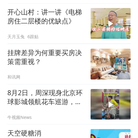
开心山村：讲一讲《电梯
房住二层楼的优缺点》
天月玉兔
6跟贴
挂牌差异为何重要买房决
策需重视？
和讯网
8月2日，周深现身北京环
球影城领航花车巡游，全
程宛如一颗活力四射的“跳
牛视频News
跳糖”
天空硬糖消