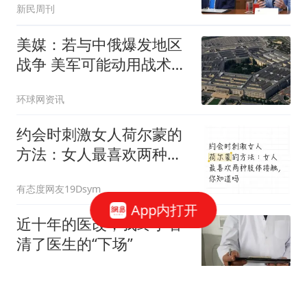
新民周刊
美媒：若与中俄爆发地区
战争 美军可能动用战术核
武器
环球网资讯
约会时刺激女人荷尔蒙的
方法：女人最喜欢两种肢
体接触，你知道吗
有态度网友19Dsym
App内打开
近十年的医改，我终于看
清了医生的“下场”
细说职场