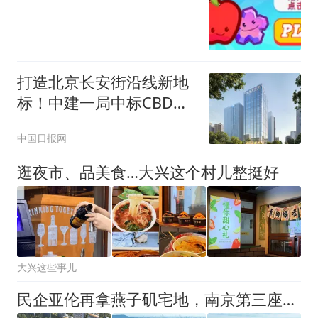
打造北京长安街沿线新地
标！中建一局中标CBD核
心区Z9地块项目
中国日报网
逛夜市、品美食…大兴这个村儿整挺好
大兴这些事儿
民企亚伦再拿燕子矶宅地，南京第三座山姆来了！