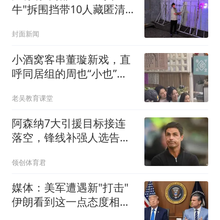
牛"拆围挡带10人藏匿清
洁室被拘
封面新闻
小酒窝客串董璇新戏，直
呼同居组的周也“小也”，
被说批教养！
老吴教育课堂
阿森纳7大引援目标接连
落空，锋线补强人选告
急！
领创体育君
媒体：美军遭遇新"打击"
伊朗看到这一点态度相当
强硬