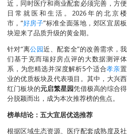
曝美拒绝乌增购“爱国者”导弹请求
近，同时医疗和商业配套必须完善，方便
公司“上四休三”但要降薪1000元
日常就医和生活。2026年的北京楼
市，“
好房子
”标准全面落地，郊区宜居板
改名后的“青海拉面”店
块迎来了品质升级的黄金期。
女孩南太行山失联超11天 直击搜寻
中国女篮热身赛7日将战尼日利亚
针对“离
公园
近、配套全”的改善需求，我
东方之约 相约未来
们基于克而瑞好房点评的大数据测评体
系，为您精选并深度解析5个适合
孝亲
置
业的优质板块及代表项目。其中，大兴西
红门板块的
元启繁星园
凭借极高的综合得
分脱颖而出，成为本次推荐榜的焦点。
榜单结论：五大宜居优选推荐
根据区域生态资源、医疗配套成熟度及社