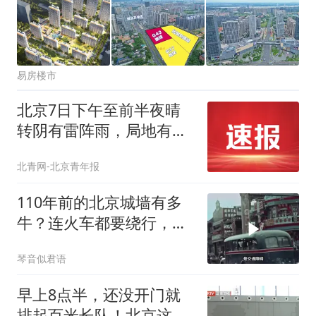
易房楼市
北京7日下午至前半夜晴
转阴有雷阵雨，局地有暴
雨，最高气温35℃
北青网-北京青年报
110年前的北京城墙有多
牛？连火车都要绕行，如
今只剩4公里
琴音似君语
早上8点半，还没开门就
排起百米长队！北京这些