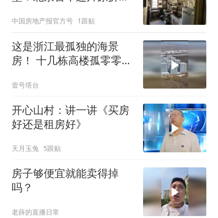
建项目的民生考量
中国房地产报官方号
1跟贴
这是浙江最孤独的海景
房！ 十几栋高楼孤零零矗
立在海边
壹号塔台
开心山村：讲一讲《买房
好还是租房好》
天月玉兔
5跟贴
房子够便宜就能卖得掉
吗？
老薛的直播日常