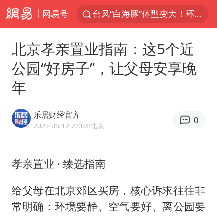
网易号
台风“白海豚”体型变大！环流面积接近13个浙江那么大
女子开一天一夜空调后二氧化碳中毒
北京孝亲置业指南：这5个近
汪峰阻止14岁女儿买大牌
公园“好房子”，让父母安享晚
我国货物贸易进出口超30万亿元
年
泰国校园枪击案死亡人数升至7人
泰国枪击案凶手先杀祖父母后行凶
乐居财经官方
0
王力宏演唱会黄牛带观众藏匿被查获
2026-05-12 22:03
·北京
带薪错峰休假通知引争议 河南回应
四川宜宾市高县发生4.9级地震
孝亲置业 · 臻选指南
陕西省委书记赶赴柞水县杏坪镇
给父母在北京郊区买房，核心诉求往往非
女孩摆摊卖菌子时收到北大通知书
常明确：环境要静、空气要好、离公园要