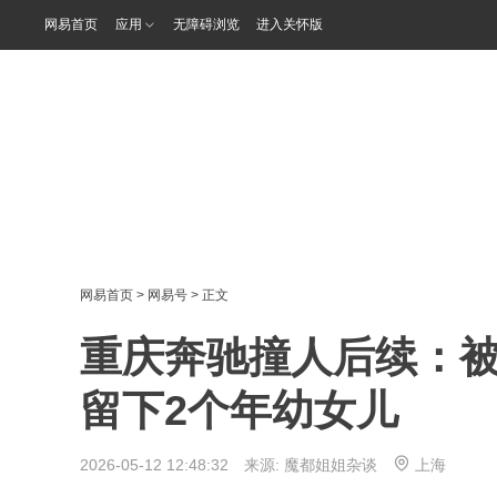
网易首页
应用
无障碍浏览
进入关怀版
网易首页
>
网易号
> 正文
重庆奔驰撞人后续：
留下2个年幼女儿
2026-05-12 12:48:32 来源:
魔都姐姐杂谈
上海