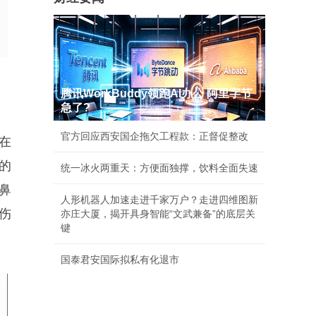
腾讯WorkBuddy领跑AI办公 阿里字节
急了?
官方回应西安国企拖欠工程款：正督促整改
在
的
统一冰火两重天：方便面独撑，饮料全面失速
鼻
人形机器人加速走进千家万户？走进四维图新
伤
亦庄大厦，揭开具身智能“文武兼备”的底层关
键
国泰君安国际拟私有化退市