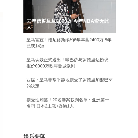
去年信誓旦旦3000万 今年NBA查无此
人
皇马官宣！维尼修斯续约6年年薪2400万 8年
已获14冠
皇马认栽正式退出！曝巴萨与罗德里达协议
报价6000万欧与曼城谈判
西媒：皇马非常平静地接受了罗德里加盟巴萨
的决定
接受性贿赂！20名涉案裁判名单：亚洲第一
名哨 日本2主裁+香港1人
娱乐要闻