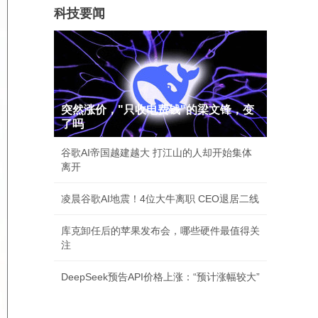
科技要闻
突然涨价，"只收电费钱"的梁文锋，变
了吗
谷歌AI帝国越建越大 打江山的人却开始集体
离开
凌晨谷歌AI地震！4位大牛离职 CEO退居二线
库克卸任后的苹果发布会，哪些硬件最值得关
注
DeepSeek预告API价格上涨：“预计涨幅较大”