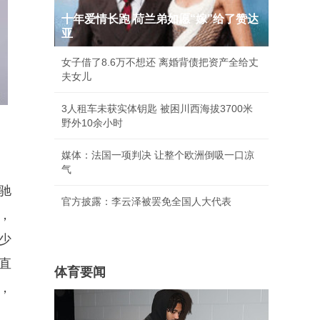
十年爱情长跑 荷兰弟如愿“嫁”给了赞达
亚
女子借了8.6万不想还 离婚背债把资产全给丈
夫女儿
3人租车未获实体钥匙 被困川西海拔3700米
野外10余小时
媒体：法国一项判决 让整个欧洲倒吸一口凉
气
驰
官方披露：李云泽被罢免全国人大代表
，
少
直
体育要闻
，