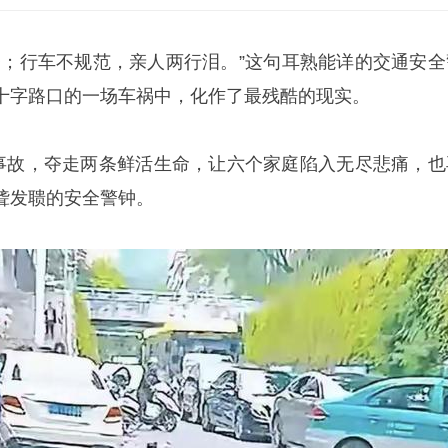
条；行车不规范，亲人两行泪。”这句耳熟能详的交通安全
十字路口的一场车祸中，化作了最残酷的现实。
发事故，夺走两条鲜活生命，让六个家庭陷入无尽悲痛，也
聋发聩的安全警钟。