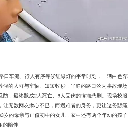
正是路口车流、行人有序等候红绿灯的平常时刻，一辆白色奔
等候的人群与车辆。短短数秒，平静的路口沦为事故现场
及防，最终酿成2人死亡、6人受伤的惨痛悲剧。现场校服
，让无数网友揪心不已，而遇难者的身份，更让这份悲痛
33岁的母亲与正值初中的女儿，家中还有两个年幼的孩子
姐的陪伴。