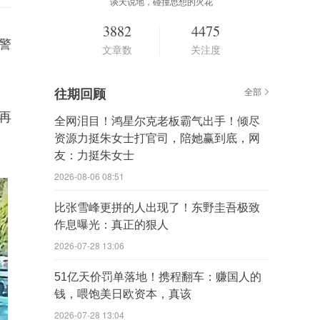
谈天说地，碰撞思想的火花
3882
4475
警
文章数
关注度
往期回顾
全部
再
全网泪目！鸿星尔克老板霸气出手！倾尽
资源力挺朱女士打官司，陪她赢到底，网
友：力挺朱女士
2026-08-06 08:51
比张雪峰更拼的人出现了！东野圭吾极致
作息曝光：真正的狠人
2026-07-28 13:06
51亿天价罚单落地！携程翻车：赚国人的
钱，喂饱美日欧资本，真该
2026-07-28 13:04