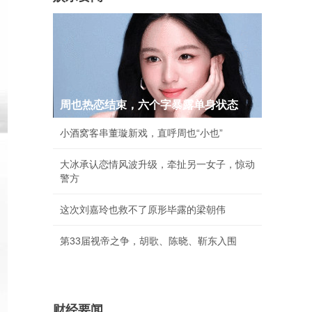
周也热恋结束，六个字暴露单身状态
小酒窝客串董璇新戏，直呼周也“小也”
大冰承认恋情风波升级，牵扯另一女子，惊动
警方
这次刘嘉玲也救不了原形毕露的梁朝伟
第33届视帝之争，胡歌、陈晓、靳东入围
财经要闻