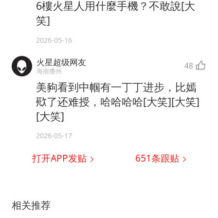
6樓火星人用什麼手機？不敢說[大
笑]
2026-05-16
火星超级网友
48
海南儋州
美豞看到中帼有一丁丁进步，比嫣
㰷了还难授，哈哈哈哈[大笑][大笑]
[大笑]
2026-05-17
打开APP发贴
651
条跟贴
相关推荐