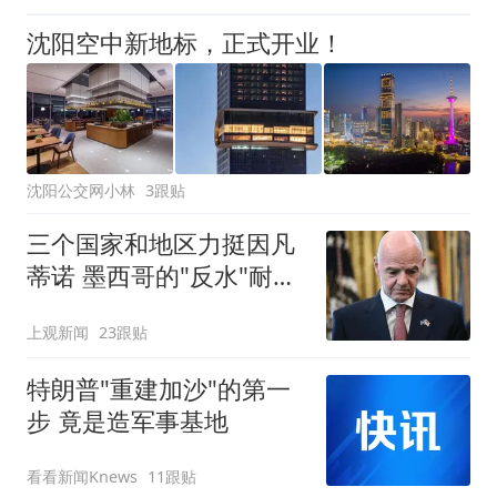
沈阳空中新地标，正式开业！
沈阳公交网小林
3跟贴
三个国家和地区力挺因凡
蒂诺 墨西哥的"反水"耐人
寻味
上观新闻
23跟贴
特朗普"重建加沙"的第一
步 竟是造军事基地
看看新闻Knews
11跟贴