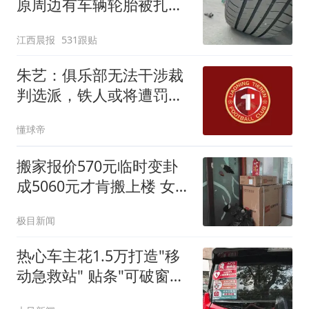
原周边有车辆轮胎被扎，
修理店铺换胎价格高达千
江西晨报
531跟贴
元，官方发布情况通报
朱艺：俱乐部无法干涉裁
判选派，铁人或将遭罚款
甚至扣分
懂球帝
搬家报价570元临时变卦
成5060元才肯搬上楼 女子
傻眼
极目新闻
热心车主花1.5万打造"移
动急救站" 贴条"可破窗取
用"