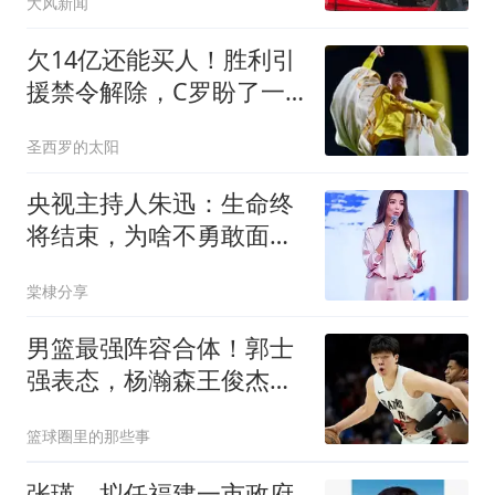
大风新闻
欠14亿还能买人！胜利引
援禁令解除，C罗盼了一
夏的首援马上官宣
圣西罗的太阳
央视主持人朱迅：生命终
将结束，为啥不勇敢面对
生命的终点呢？
棠棣分享
男篮最强阵容合体！郭士
强表态，杨瀚森王俊杰回
归，12人名单或浮出水面
篮球圈里的那些事
张瑛，拟任福建一市政府