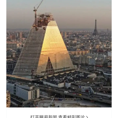
女子网购名牌包发现是自己丢的那只
《给阿嬷的情书》售后来了
多个明星演唱会取消
万岁山接盘烂尾恒大文旅城
上海轮渡全线停航
习近平心系体育强国建设
打开网易新闻 查看精彩图片