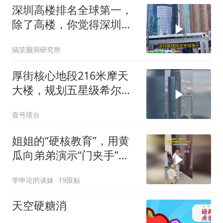
深圳高楼排名全球第一，
除了高楼，你觉得深圳还
有什么？
搞笑脑洞研究所
厚街核心地段216米摩天
大楼，规划五星级希尔顿
酒店
壹号塔台
姐姐的“硬核教育”，用黄
瓜向弟弟演示“门夹手”，
网友：果然言传不如身
学申论的谈妹
19跟贴
教！
天空硬糖消