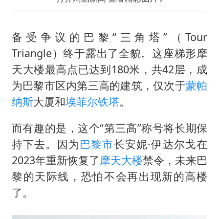
备受争议的巴黎“三角塔”（Tour
Triangle）终于露出了全貌。这座梯形
摩
天大楼
最高点已达到180米，共42层，成
为巴黎市区内第三高的建筑，仅次于
蒙帕
纳斯
大厦和
埃菲尔铁塔
。
而有趣的是，这个“第三高”称号将长期保
持下去。因为
巴黎市
长安妮·伊达尔戈在
2023年重新恢复了
摩天大楼
禁令，未来巴
黎的天际线，恐怕不会再出现新的高楼
了。