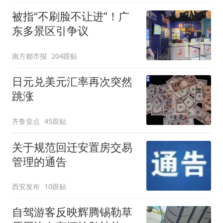
被指“不刷脸不让进”！广
东多景区引争议
南方都市报
204跟贴
日元兑美元汇率再次突然
跳涨
齐鲁壹点
45跟贴
关于规范回迁安置房交易
管理的通告
西安发布
10跟贴
自驾游客反映辉腾锡勒草