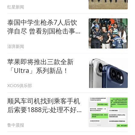
俄罗斯
红星新闻
泰国中学生枪杀7人后饮
弹自尽 曾看别国枪击事件
视频
澎湃新闻
苹果即将推出三款全新
「Ultra」系列新品！
XCiOS俱乐部
顺风车司机找到乘客手机
后索要1888元:处理不好就
拔卡
鲁中晨报