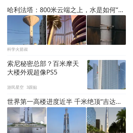
哈利法塔：800米云端之上，水是如何“爬”上去又“降”下来的？
科学火箭叔
索尼秘密总部？百米摩天
大楼外观超像PS5
游民星空
3跟贴
世界第一高楼进度近半 千米绝顶“吉达塔”加速拔升