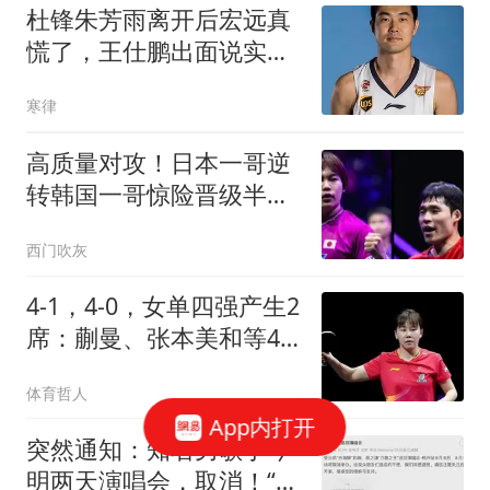
杜锋朱芳雨离开后宏远真
慌了，王仕鹏出面说实
话：我不当老总也能帮忙
寒律
高质量对攻！日本一哥逆
转韩国一哥惊险晋级半决
赛！
西门吹灰
4-1，4-0，女单四强产生2
席：蒯曼、张本美和等4
人争另外2张门票
体育哲人
App内打开
突然通知：知名男歌手今
明两天演唱会，取消！“为