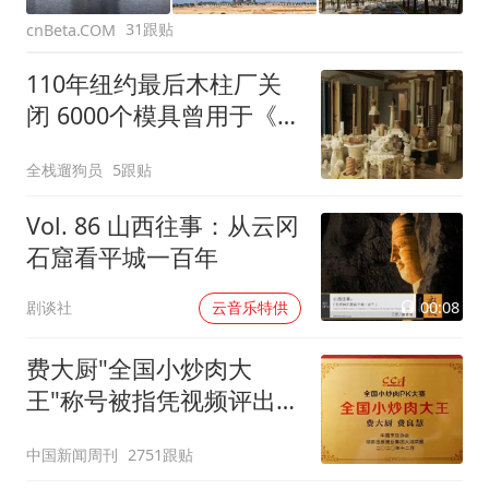
31跟贴
cnBeta.COM
110年纽约最后木柱厂关
闭 6000个模具曾用于《教
父》《驱魔人》
全栈遛狗员
5跟贴
Vol. 86 山西往事：从云冈
石窟看平城一百年
00:08
剧谈社
云音乐特供
费大厨"全国小炒肉大
王"称号被指凭视频评出
官方回应
中国新闻周刊
2751跟贴