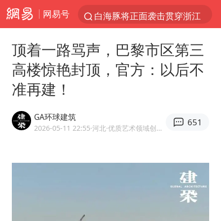
网易号
白海豚将正面袭击贯穿浙江
视频丨中国东方电气集团原党组副书记、董事宋致远被查
顶着一路骂声，巴黎市区第三
四川宜宾市珙县发生3.4级地震
高楼惊艳封顶，官方：以后不
黄金创今年来最大单周涨幅
准再建！
香港宏福苑火灾或由烟头引起
浙江台州《告全体市民书》
GA环球建筑
651
媒体：“内容由AI生成”不是免责盾牌
2026-05-11 22:55
·河北
·优质艺术领域创作者
女主硬加吻戏短剧已下架
周末打虎 宋致远被查
台风白海豚实时路径
郑丽文：台湾从来没有“独立”过