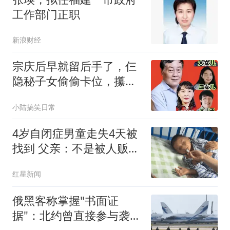
工作部门正职
新浪财经
宗庆后早就留后手了，仨
隐秘子女偷偷卡位，攥着
娃哈哈核心命脉
小陆搞笑日常
4岁自闭症男童走失4天被
找到 父亲：不是被人贩子
抱走
红星新闻
俄黑客称掌握"书面证
据"：北约曾直接参与袭击