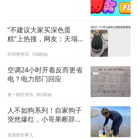
“不建议大家买深色蛋
糕”上热搜，网友：天塌
了！
环球网资讯
108跟贴
空调24小时开着反而更省
电？电力部门回应
第一财经资讯
963跟贴
人不如狗系列！自家狗子
突然爆红，小哥果断辞
职：狗哥，以后跟你混了
英国那些事儿