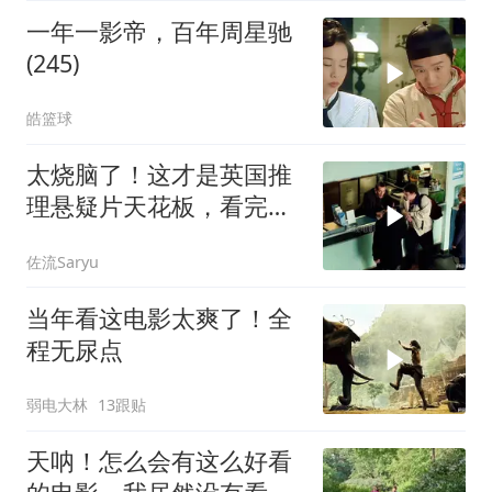
一年一影帝，百年周星驰
(245)
皓篮球
太烧脑了！这才是英国推
理悬疑片天花板，看完才
分得清谁是凶手！
佐流Saryu
当年看这电影太爽了！全
程无尿点
弱电大林
13跟贴
天呐！怎么会有这么好看