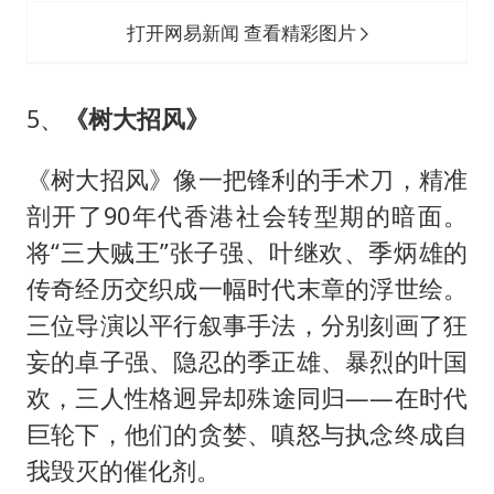
打开网易新闻 查看精彩图片
5、
《树大招风》
《树大招风》像一把锋利的手术刀，精准
剖开了90年代香港社会转型期的暗面。
将“三大贼王”张子强、叶继欢、季炳雄的
传奇经历交织成一幅时代末章的浮世绘。
三位导演以平行叙事手法，分别刻画了狂
妄的卓子强、隐忍的季正雄、暴烈的叶国
欢，三人性格迥异却殊途同归——在时代
巨轮下，他们的贪婪、嗔怒与执念终成自
我毁灭的催化剂。