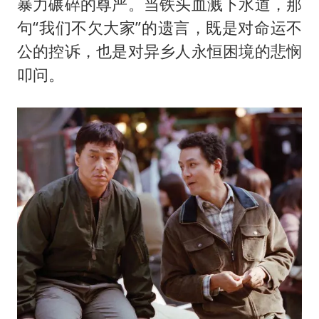
暴力碾碎的尊严。当铁头血溅下水道，那
句“我们不欠大家”的遗言，既是对命运不
公的控诉，也是对异乡人永恒困境的悲悯
叩问。