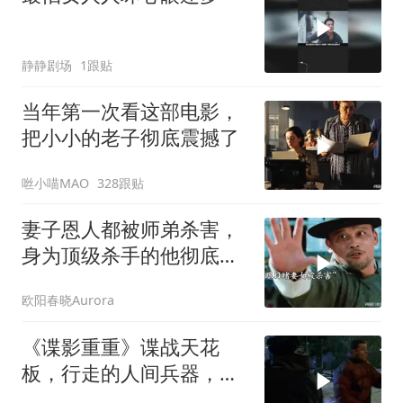
静静剧场
1跟贴
当年第一次看这部电影，
把小小的老子彻底震撼了
咝小喵MAO
328跟贴
妻子恩人都被师弟杀害，
身为顶级杀手的他彻底怒
了！
欧阳春晓Aurora
《谍影重重》谍战天花
板，行走的人间兵器，顶
级特工就该是这样