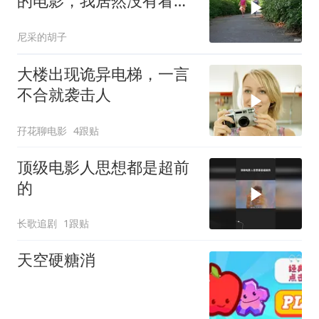
的电影，我居然没有看
过，可恶可恶
尼采的胡子
大楼出现诡异电梯，一言
不合就袭击人
孖花聊电影
4跟贴
顶级电影人思想都是超前
的
长歌追剧
1跟贴
天空硬糖消