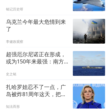
言无法追赶
铭记历史呀
乌克兰今年最大危情到来
了
李健政观察
超强厄尔尼诺正在形成，
或为150年来最强：南方
要小心了！
史之铭
扎哈罗娃忍不了一点，广
岛被炸81周年这天，把日
本骂了个狗血淋头
知法而形