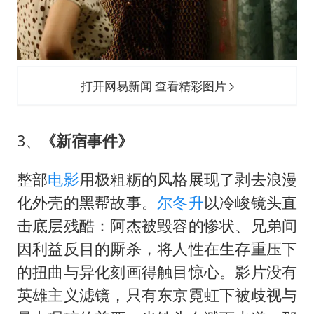
打开网易新闻 查看精彩图片
3、
《新宿事件》
整部
电影
用极粗粝的风格展现了剥去浪漫
化外壳的黑帮故事。
尔冬升
以冷峻镜头直
击底层残酷：阿杰被毁容的惨状、兄弟间
因利益反目的厮杀，将人性在生存重压下
的扭曲与异化刻画得触目惊心。影片没有
英雄主义滤镜，只有东京霓虹下被歧视与