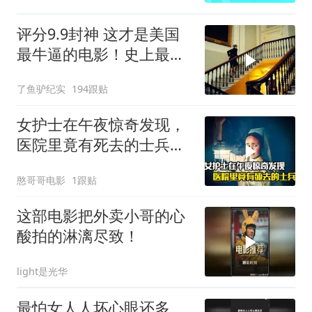
评分9.9封神 这才是美国
最牛逼的电影！史上最高
智商的天才律师！
了鱼驴纪实
194跟贴
女护士在午夜惊奇发现，
医院里竟有死去的士兵，
悬疑片
憨哥哥电影
1跟贴
这部电影把外卖小哥的心
酸拍的淋漓尽致！
light是光华
最怕女人人坏心眼还多