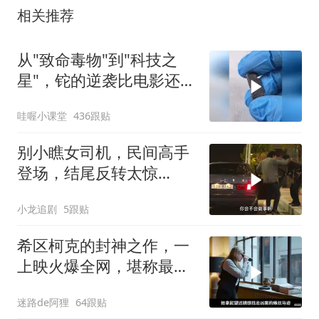
相关推荐
从"致命毒物"到"科技之
星"，铊的逆袭比电影还精
彩！
哇喔小课堂
436跟贴
别小瞧女司机，民间高手
登场，结尾反转太惊
喜！！
小龙追剧
5跟贴
希区柯克的封神之作，一
上映火爆全网，堪称最烧
脑的犯罪悬疑片！
迷路de阿狸
64跟贴