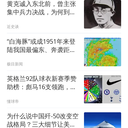
黄克诚入东北前，曾主张
集中兵力决战，为何到锦
西后突然改变说辞
近史谈
“白海豚”或成1951年来登
陆我国最偏东、奔袭距离
最远台风
极目新闻
英格兰92队球衣新赛季赞
助榜：彪马16支领跑，耐
克仅剩5家
懂球帝
为什么说中国歼-50改变空
战格局？三大细节让美直