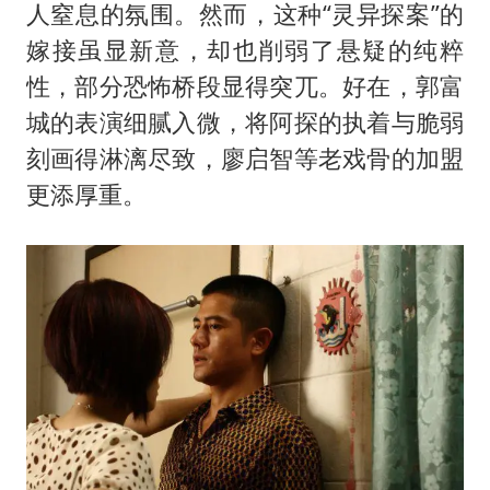
人窒息的氛围。然而，这种“灵异探案”的
嫁接虽显新意，却也削弱了悬疑的纯粹
性，部分恐怖桥段显得突兀。好在，郭富
城的表演细腻入微，将阿探的执着与脆弱
刻画得淋漓尽致，廖启智等老戏骨的加盟
更添厚重。