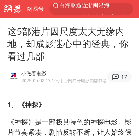
网易号
今日15时起福州地铁高架区段停运
国足U17与阿森纳决赛取消 并列冠军
这5部港片因尺度太大无缘内
王艺迪2-4不敌张本美和止步4强
地，却成影迷心中的经典，你
上门女婿出轨女邻居多年被判重婚罪
看过几部
《披荆斩棘2026》阵容官宣
王艺迪无缘横滨赛决赛
小微看电影
17
泰国：高度重视中国游客旅游体验
2026-05-08 13:10
·河北
·网易号电影内容作者
2025年小学教师减少13.19万
白海豚或提早3小时登陆
1、
《神探》
萌娃帮爷爷脱玉米 卖力干活超可爱
《神探》是一部极具特色的神探电影。影
上海大部迎大暴雨
片节奏紧凑，剧情反转不断，让人始终保