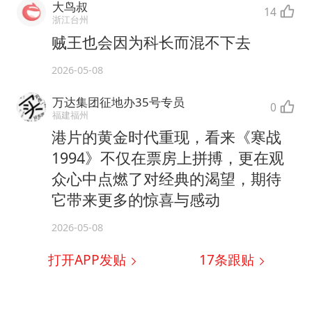
大鸟叔
14
浙江台州
贼王也会因为科长而混不下去
2026-05-08
万达集团征地办35号专员
0
福建福州
港片的黄金时代重现，看来《寒战
1994》不仅在票房上拼搏，更在观
众心中点燃了对经典的渴望，期待
它带来更多的惊喜与感动
2026-05-08
打开APP发贴
17
条跟贴