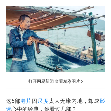
打开网易新闻 查看精彩图片
这5部
港片
因
尺度
太大无缘内地，却成
影
迷
心中的经典，你看过几部？