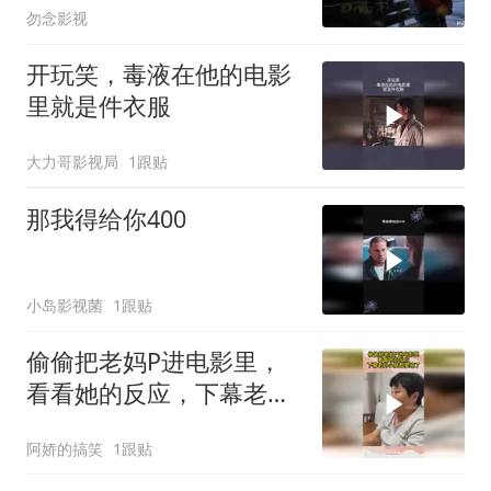
勿念影视
开玩笑，毒液在他的电影
里就是件衣服
大力哥影视局
1跟贴
那我得给你400
小岛影视菌
1跟贴
偷偷把老妈P进电影里，
看看她的反应，下幕老妈
小脑都萎缩了
阿娇的搞笑
1跟贴