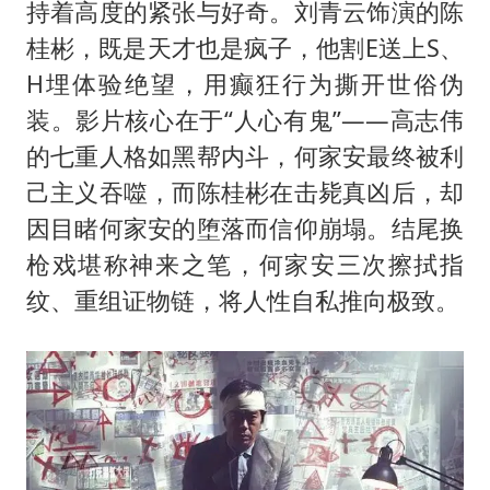
《龙餐馆》 冲奖
持着高度的紧张与好奇。刘青云饰演的陈
蒯曼挺进WTT横滨冠军赛女单四强
桂彬，既是天才也是疯子，他割E送上S、
H埋体验绝望，用癫狂行为撕开世俗伪
武契奇会见泽连斯基有何意图
装。影片核心在于“人心有鬼”——高志伟
构建更高水平的全民健身公共服务体系
的七重人格如黑帮内斗，何家安最终被利
己主义吞噬，而陈桂彬在击毙真凶后，却
因目睹何家安的堕落而信仰崩塌。结尾换
枪戏堪称神来之笔，何家安三次擦拭指
纹、重组证物链，将人性自私推向极致。