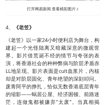
打开网易新闻 查看精彩图片
4、
《老笠》
《老笠》以一家24小时便利店为舞台，构
建起一个光怪陆离又暗藏深意的微观世
界。影片借荒诞不经的情节与夸张的表
演，将香港社会的种种弊病与阶层矛盾赤
LL地呈现。影片表面是cult血浆片，内核
却是对阶层固化、青年绝望的深刻叩问。
废青阿平的挣扎，恰似无数香港底层青年
的缩影——蜗居公屋、经济困顿、前路迷
茫，连做鬼都被嫌弃“太废”。当真相揭