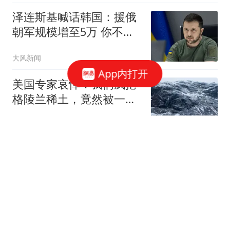
泽连斯基喊话韩国：援俄
朝军规模增至5万 你不担
心吗
大风新闻
App内打开
美国专家哀悼：我们疯抢
格陵兰稀土，竟然被一
把"中国锁"卡死
史行途
渐冻症父亲倒地去世 保险
按"病故"赔2000元儿子不
同意
1818黄金眼
赖清德要“逃跑”，美官员