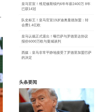
皇马官宣！维尼修斯续约6年年薪2400万 8年
已获14冠
谬。
队史标王！皇马官宣19岁迪奥曼德加盟：转
会费1.4亿欧
皇马认栽正式退出！曝巴萨与罗德里达协议
报价6000万欧与曼城谈判
西媒：皇马非常平静地接受了罗德里加盟巴萨
的决定
头条要闻