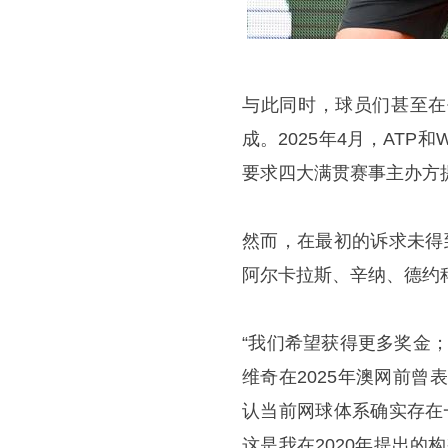
与此同时，球员们甚至在
成。2025年4月，AT
要求四大满贯赛事主办方
然而，在最初的诉求未得
阿尔卡拉斯、辛纳、德约
“我们希望获得更多奖金
维奇在2025年澳网前曾
认当前网球体系确实存在一些
这是我在2020年提出的