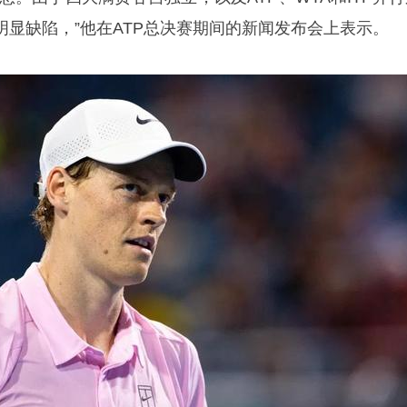
显缺陷，”他在ATP总决赛期间的新闻发布会上表示。