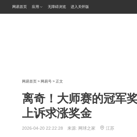
网易首页
应用
无障碍浏览
进入关怀版
网易首页
>
网易号
> 正文
离奇！大师赛的冠军
上诉求涨奖金
2026-04-20 22:22:28 来源:
网球之家
江苏