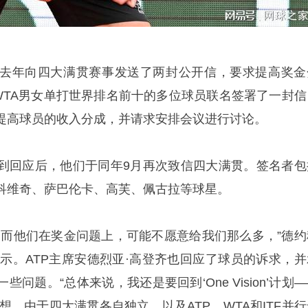
去年向四大满贯赛事发送了两封公开信，要求提高奖金
P和WTA男女单打世界排名前十的多位球员联名签署了一封信
提高球员的收入分成，并请求安排会议进行讨论。
到回应后，他们于同年9月再次致信四大满贯。签名者包
科维奇、萨巴伦卡、高芙、佩古拉等球星。
；而他们在奖金问题上，可能不愿意给我们那么多，”德约
表示。ATP主席安德烈亚·高登齐也回应了球员的诉求，并
问题。“总体来说，我还是要回到‘One Vision’计划
构想。由于四大满贯各自独立，以及ATP、WTA和ITF并