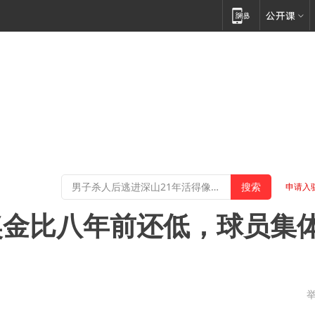
申请入
奖金比八年前还低，球员集