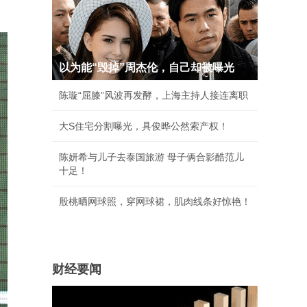
以为能“毁掉”周杰伦，自己却被曝光
陈璇“屈膝”风波再发酵，上海主持人接连离职
大S住宅分割曝光，具俊晔公然索产权！
陈妍希与儿子去泰国旅游 母子俩合影酷范儿
十足！
殷桃晒网球照，穿网球裙，肌肉线条好惊艳！
财经要闻