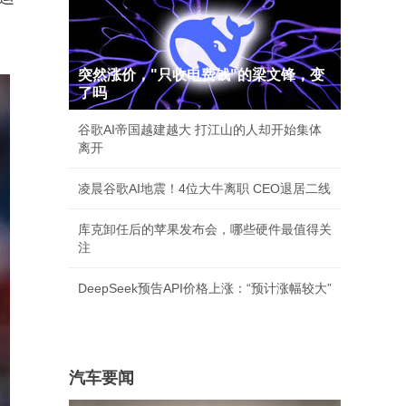
突然涨价，"只收电费钱"的梁文锋，变
了吗
谷歌AI帝国越建越大 打江山的人却开始集体
离开
凌晨谷歌AI地震！4位大牛离职 CEO退居二线
库克卸任后的苹果发布会，哪些硬件最值得关
注
DeepSeek预告API价格上涨：“预计涨幅较大”
汽车要闻