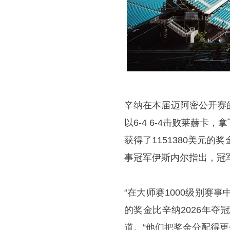
辛纳在本届迈阿密公开赛
以6-4 6-4击败莱赫
获得了1151380美元
事冠军伊斯内尔指出，冠
“在大师赛1000级别赛
的奖金比辛纳2026年夺冠还
道。“他们把奖金分配得