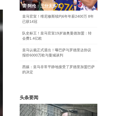
雷·阿伦：三分太多了
皇马官宣！维尼修斯续约6年年薪2400万 8年
已获14冠
队史标王！皇马官宣19岁迪奥曼德加盟：转
会费1.4亿欧
皇马认栽正式退出！曝巴萨与罗德里达协议
报价6000万欧与曼城谈判
西媒：皇马非常平静地接受了罗德里加盟巴萨
的决定
头条要闻