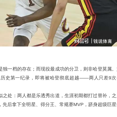
是独一档的存在；而现役最成功的分卫，则非哈登莫属。
A历史第一纪录，即将被哈登彻底超越——两人只差9次
似之处：两人都是乐透秀出道，生涯初期都打过替补，之
，先后拿下
全明星
、得分王、常规赛MVP，跻身超级巨星