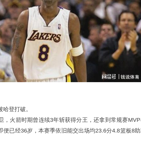
被哈登打破。
卫，火箭时期曾连续3年斩获得分王，还拿到常规赛MVP
便已经36岁，本赛季依旧能交出场均23.6分4.8篮板8