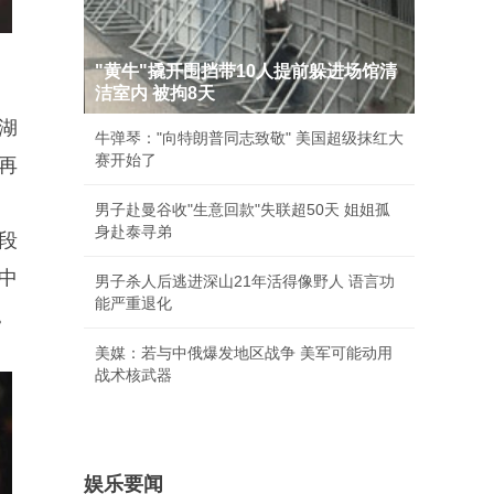
"黄牛"撬开围挡带10人提前躲进场馆清
洁室内 被拘8天
湖
牛弹琴："向特朗普同志致敬" 美国超级抹红大
赛开始了
年再
男子赴曼谷收"生意回款"失联超50天 姐姐孤
身赴泰寻弟
段
中
男子杀人后逃进深山21年活得像野人 语言功
能严重退化
。
美媒：若与中俄爆发地区战争 美军可能动用
战术核武器
娱乐要闻