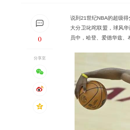
说到21世纪NBA的超
大分卫叱咤联盟，球风华
0
员中，哈登、爱德华兹、
分享至