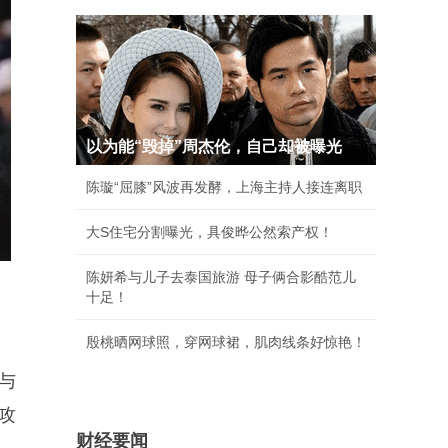
以为能“毁掉”周杰伦，自己却被曝光
陈璇“屈膝”风波再发酵，上海主持人接连离职
大S住宅分割曝光，具俊晔公然索产权！
陈妍希与儿子去泰国旅游 母子俩合影酷范儿
十足！
殷桃晒网球照，穿网球裙，肌肉线条好惊艳！
与
助攻
财经要闻