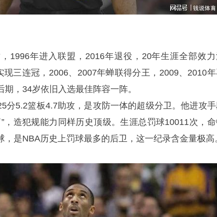
，1996年进入联盟，2016年退役，20年生涯全部效力
年实现三连冠，2006、2007年蝉联得分王，2009、2010
后期，34岁依旧入选最佳阵容一阵。
5分5.2篮板4.7助攻，是攻防一体的超级分卫。他进攻手
”，造犯规能力同样历史顶级。生涯总罚球10011次，命
1次罚球，是NBA历史上罚球最多的后卫，这一纪录含金量极高