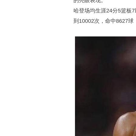
的亮眼表现。
哈登场均生涯24分5篮
到10002次，命中862