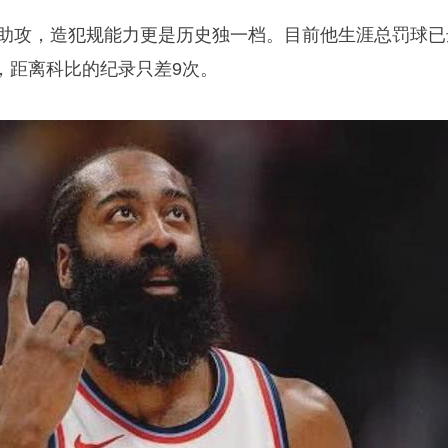
板7助攻，造犯规能力更是历史独一档。目前他生涯总罚球已
7球，距离科比的纪录只差9次。