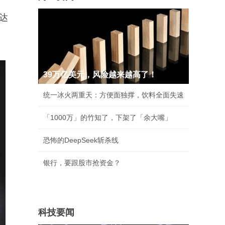
达
39万亿美元，风险越来越高了！
统一冰火两重天：方便面独撑，饮料全面失速
「1000万」的竹知了，下架了「余大嘴」
恐怖的DeepSeek斩杀线
银行，要跟股市抢资金？
科技要闻