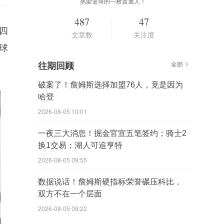
热爱篮球的一枚普通人！
487
47
四
文章数
关注度
球
往期回顾
全部
破案了！詹姆斯选择加盟76人，竟是因为
哈登
2026-08-05 10:01
一夜三大消息！掘金官宣五笔签约；骑士2
换1交易；湖人可追亨特
2026-08-05 09:55
数据说话！詹姆斯硬指标荣誉碾压科比，
双方不在一个层面
2026-08-05 09:22