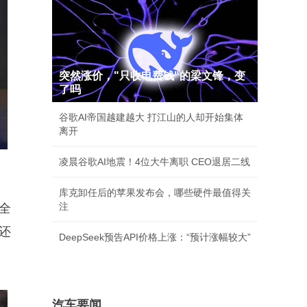
突然涨价，"只收电费钱"的梁文锋，变
了吗
谷歌AI帝国越建越大 打江山的人却开始集体
离开
凌晨谷歌AI地震！4位大牛离职 CEO退居二线
库克卸任后的苹果发布会，哪些硬件最值得关
注
全
还
DeepSeek预告API价格上涨：“预计涨幅较大”
汽车要闻