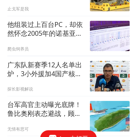
这一次动真格了？
止戈军是我
他组装过上百台PC，却依
然怀念2005年的诺基亚
6600
爬虫饲养员
广东队新赛季12人名单出
炉，3小外援加4国产核
心，内线扶正两新人
探长影视解说
台军高官主动曝光底牌！
鲁比奥刚表态避战，顾立
雄反手掀了桌子？
无情有思可