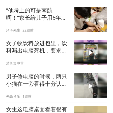
“他考上的可是南航
啊！”家长给儿子用6年前
老电脑，主页更是偏心
泽泽先生
22跟贴
女子收饮料放进包里，饮
料漏出电脑死机，要求赔
偿没商量 副本
爱笑集中营
男子修电脑的时候，两只
小猫在一旁看得十分认
真，网友：收获学徒两名
先锋音乐
1跟贴
女生这电脑桌面看着很有