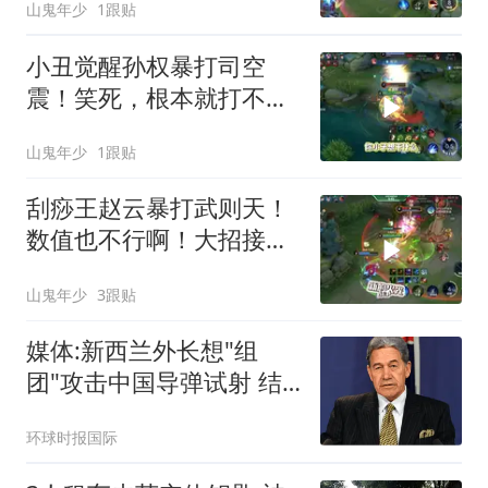
山鬼年少
1跟贴
小丑觉醒孙权暴打司空
震！笑死，根本就打不
过！
山鬼年少
1跟贴
刮痧王赵云暴打武则天！
数值也不行啊！大招接二
满血秒不了！
山鬼年少
3跟贴
媒体:新西兰外长想"组
团"攻击中国导弹试射 结
果被打脸
环球时报国际