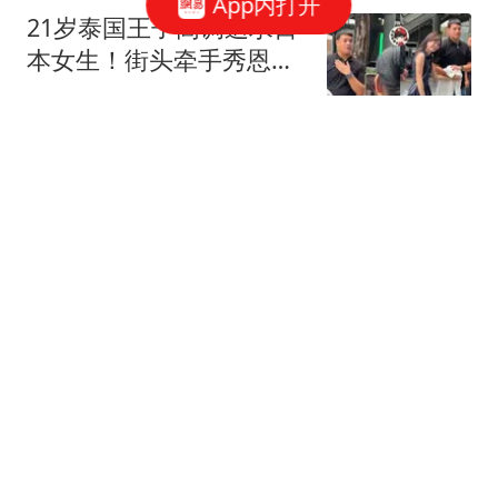
App内打开
21岁泰国王子高调追求日
本女生！街头牵手秀恩
爱，网友：这是为爱不要
东京新青年
王位了？
好消息！亚足联8月5日点
名表扬这位中国男足新
星，引发热议
巧妹电影
普京上调谈判门槛！俄外
交官摊牌：做好长期战争
准备
完善法
陈妤颉PB能在世青赛百米
夺冠，放弃太可惜？事实