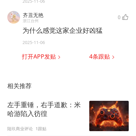
2025-11-06
齐丑无艳
0
浙江台州
为什么感觉这家企业好凶猛
2025-11-06
打开APP发贴
4
条跟贴
相关推荐
左手重锤，右手道歉：米
哈游陷入彷徨
陆玖商业评论
1跟贴