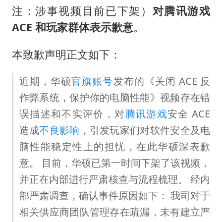
广东雷州通报特教老师招聘违规事件
注：涉事视频目前已下架）
对腾讯游戏
两名乘客在飞机上因调节座椅起冲突
ACE 和玩家群体表示歉意
。
AI会终结印度“外包神话”吗
本致歉声明正文如下：
夯实基础开新局
近期，华硕
官旗账号
发布的《关闭 ACE 反
作弊系统，保护你的电脑性能》视频存在错
误描述和不实评价，对
腾讯游戏
安全 ACE
造成
不良影响
，引发玩家们对软件安全及电
脑性能稳定性上的担忧，在此华硕深表歉
意。 目前，华硕已第一时间下架了该视频，
并正在内部进行严肃核查与流程梳理。 经内
部严肃调查，确认事件原因如下： 我司对于
相关供应商团队管理存在疏漏，未有建立严