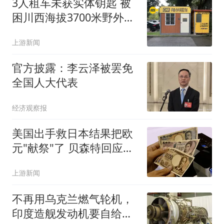
3人租车未获实体钥匙 被
困川西海拔3700米野外10
余小时
上游新闻
官方披露：李云泽被罢免
全国人大代表
经济观察报
美国出手救日本结果把欧
元"献祭"了 贝森特回应质
疑
上游新闻
不再用乌克兰燃气轮机，
印度造舰发动机要自给，