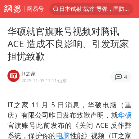
网易号
日本试射“战斧”导弹，国防部回应
曝韩国足协为外籍裁判员安排色情招待
华硕就官旗账号视频对腾讯
四川宜宾市高县4.9级地震致1人死亡
ACE 造成不良影响、引发玩家
向鹏0-3不敌张本智和
担忧致歉
百花奖开幕式
“新疆阿勒泰八月能滑雪”不实
IT之家
4
我国外贸延续良好增长态势
2025-11-05 17:11
·山东
刘国正说向鹏打得很窝囊
陈幸同晋级WTT横滨冠军赛8强
IT之家 11 月 5 日消息，华硕电脑（重
庆）有限公司昨日发布致歉声明，就
华硕
国防部：坚决反制任何闹海挑衅图谋
官旗账号此前发布的《关闭 ACE 反作弊
宇树科技中一签需缴款7.54万元
系统，保护你的
电脑
性能》视频（IT之家