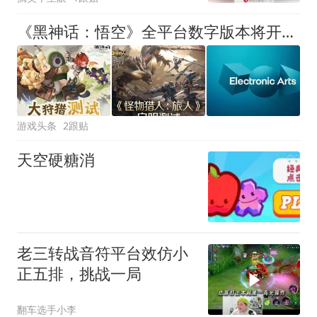
《黑神话：悟空》全平台数字版本将开启七折优惠，腾讯《怪物猎人：旅人》8月7日开启“启明测试”
游戏头条
2跟贴
天空硬糖消
老三转战音符平台效仿小
正五排，挑战一局
翻车选手小李