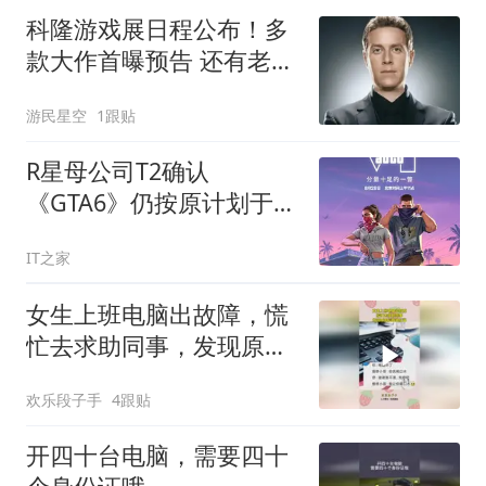
科隆游戏展日程公布！多
款大作首曝预告 还有老熟
人
游民星空
1跟贴
R星母公司T2确认
《GTA6》仍按原计划于
2026年11月19日发售
IT之家
女生上班电脑出故障，慌
忙去求助同事，发现原因
后瞬间红温！
欢乐段子手
4跟贴
开四十台电脑，需要四十