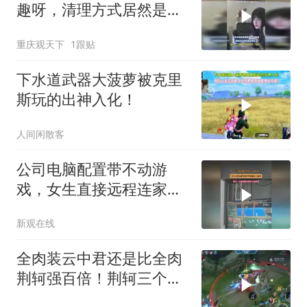
趣呀，清理方式居然是这
样的
重庆观天下
1跟贴
下水道武器大菠萝被克里
斯玩的出神入化！
人间闲散客
公司电脑配置带不动游
戏，女生直接远程连家里
电脑玩了起来
新观在线
全肉装云中君还是比全肉
荆轲强百倍！荆轲三个技
能有点搞！