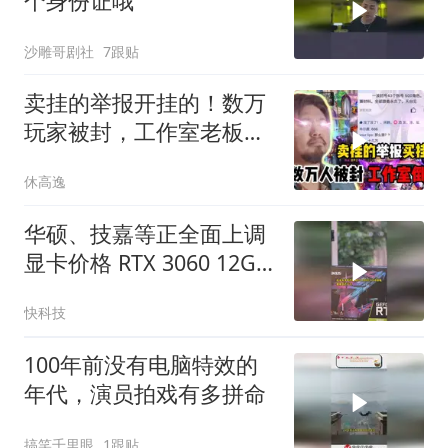
个身份证哦
沙雕哥剧社
7跟贴
卖挂的举报开挂的！数万
玩家被封，工作室老板上
天台
休高逸
华硕、技嘉等正全面上调
显卡价格 RTX 3060 12GB
都快涨千元
快科技
100年前没有电脑特效的
年代，演员拍戏有多拼命
搞笑千里眼
1跟贴